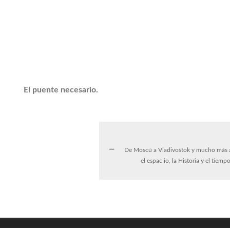
El puente necesario.
De Moscú a Vladivostok y mucho más a
el espac io, la Historia y el tiempo