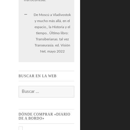
De Moscú a Vladivostok
y mucho más allá, en el
espacio,, la Historia y el
tiempo.. Último libro:
Transiberianas. tal vez
Transeurasia. ed. Visión
Net. mayo 2022
BUSCAR EN LA WEB
Buscar:
DÓNDE COMPRAR «DIARIO
DE A BORDO»