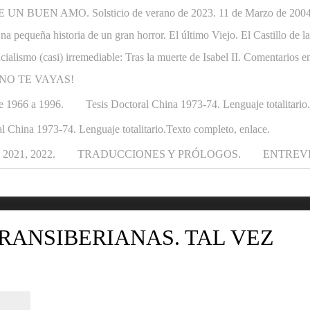
N BUEN AMO. Solsticio de verano de 2023. 11 de Marzo de 2004-1
. Una pequeña historia de un gran horror. El último Viejo. El Castillo de
ncialismo (casi) irremediable: Tras la muerte de Isabel II. Comentarios e
APÁ NO TE VAYAS!
e 1966 a 1996.
Tesis Doctoral China 1973-74. Lenguaje totalitario
l China 1973-74. Lenguaje totalitario.Texto completo, enlace.
021, 2022.
TRADUCCIONES Y PRÓLOGOS.
ENTREV
RANSIBERIANAS. TAL VEZ