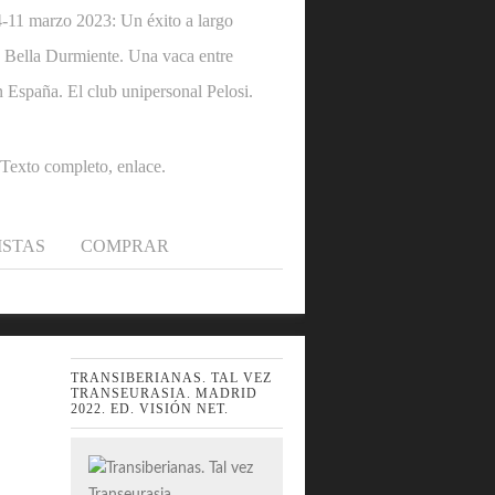
1 marzo 2023: Un éxito a largo
 la Bella Durmiente. Una vaca entre
n España. El club unipersonal Pelosi.
.Texto completo, enlace.
ISTAS
COMPRAR
TRANSIBERIANAS. TAL VEZ
TRANSEURASIA. MADRID
2022. ED. VISIÓN NET.