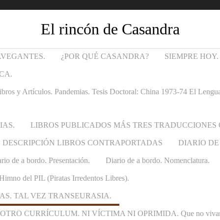
El rincón de Casandra
AVEGANTES.
¿POR QUÉ CASANDRA?
SIEMPRE HOY.
CA.
Artículos. Pandemias. Tesis Doctoral: China 1973-74 El Lenguaje t
IAS.
LIBROS PUBLICADOS MÁS TRES TRADUCCIONES
DESCRIPCIÓN LIBROS CONTRAPORTADAS
DIARIO DE
rio de a bordo. Presentación.
Diario de a bordo. Nomenclatura.
Himno del PIL (Piratas Irredentos Libres).
AS. TAL VEZ TRANSEURASIA.
 CURRÍCULUM. NI VÍCTIMA NI OPRIMIDA. Que no vivan las ca