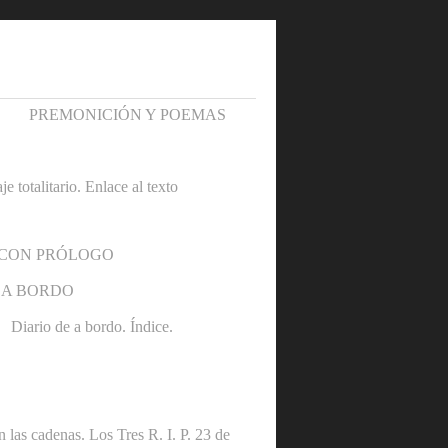
PREMONICIÓN Y POEMAS
otalitario. Enlace al texto
 CON PRÓLOGO
 A BORDO
Diario de a bordo. Índice.
denas. Los Tres R. I. P. 23 de