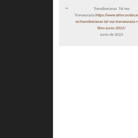
Transiberianas. Tal vez
Transeurasia.
https://www.elrincondeca
es/transiberianas-tal-vez-transeurasia
libro-junio-2022/
Junio de 2022