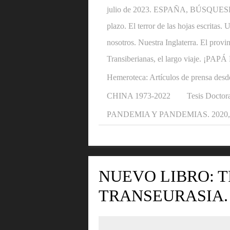
julio de 2023. ESPAÑA, BÚSQUESE U
plazo. El terror de las hojas escritas
nosotros. Nuestra Inglaterra. El provi
Transiberianas, el largo viaje. ¡P
Hemeroteca: Artículos de prensa desd
CHINA 1973-2022
Tesis Doctora
PANDEMIA Y PANDEMIAS. 2020, 2
NUEVO LIBRO: T
TRANSEURASIA.