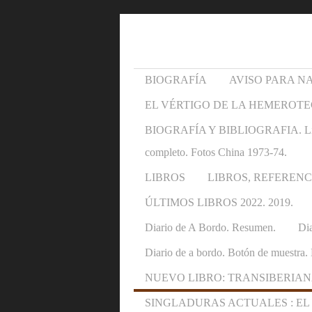
BIOGRAFÍA
AVISO PARA N
EL VÉRTIGO DE LA HEMEROTE
BIOGRAFÍA Y BIBLIOGRAFIA. Libros y 
completo. Fotos China 1973-74.
LIBROS
LIBROS, REFERENC
ÚLTIMOS LIBROS 2022. 2019.
Diario de A Bordo. Resumen.
Dia
Diario de a bordo. Botón de muestra. 
NUEVO LIBRO: TRANSIBERIAN
SINGLADURAS ACTUALES : EL OTRO