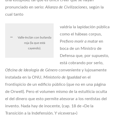
una estupidez tal que es difícil creer que se hayan
pronunciado en serio:
Alianza de Civilizaciones
, según la
cual tanto
valdría la lapidación pública
como el hábeas corpus,
Valle-Inclán con bufanda
P
refiero morir a matar
en
roja (la que está
boca de un Ministro de
cayendo).
Defensa que, por supuesto,
está cobrando por serlo,
Oficina de Ideología de Género
conveniente y lujosamente
instalada en la ONU,
Ministerio de Igualdad
en el
frontispicio de un edificio público (que no en una página
de Orwell). Pero el volumen mismo de la estulticia oculta
el del dinero que esto permite atesorar a los rentistas del
invento. Nada hay de inocente, (cap. 18 de «De la
Transición a la Indefensión. Y viceversa»)