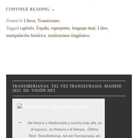
CONTINUE READING
→
Posted in
Libros
,
Transiciones
Tagged
capítulo
,
España
,
esperpento
,
lenguaje dual
,
Libro
,
manipulación histórica
,
totalitarismo lingüístico
TRANSIBERIANAS. TAL VEZ TRANSEURASIA. MADRID
2022. ED. VISIÓN NET.
De Moscú a Vladivostok y mucho más allá, en
el espacio,, la Historia y el tiempo.. Último
libro: Transiberianas. tal vez Transeurasia. ed.