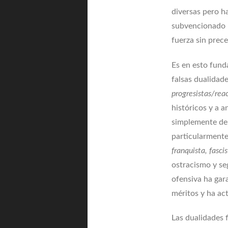
diversas pero h
subvencionado u
fuerza sin prec
Es en esto funda
falsas dualidad
progresistas/rea
históricos y a a
simplemente de 
particularmente 
franquista, fascis
ostracismo y se
ofensiva ha gara
méritos y ha ac
Las dualidades f