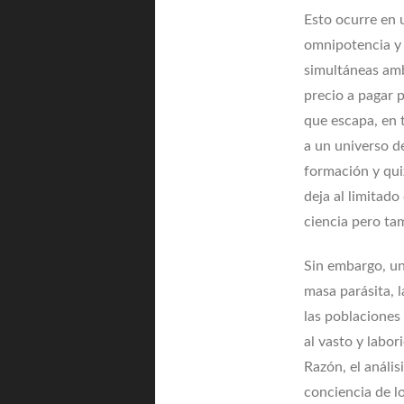
Esto ocurre en 
omnipotencia y 
simultáneas amb
precio a pagar 
que escapa, en 
a un universo de
formación y quiz
deja al limitado
ciencia pero tam
Sin embargo, un
masa parásita, 
las poblaciones
al vasto y labo
Razón, el anális
conciencia de lo