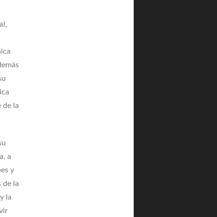
al,
nica
además
su
ica
 de la
su
a, a
bes y
 de la
y la
vir