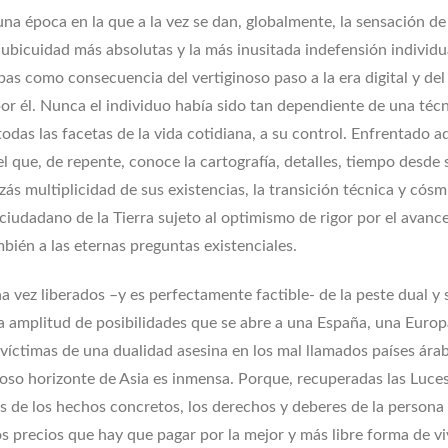
una época en la que a la vez se dan, globalmente, la sensación de
ubicuidad más absolutas y la más inusitada indefensión individu
as como consecuencia del vertiginoso paso a la era digital y del
por él. Nunca el individuo había sido tan dependiente de una téc
todas las facetas de la vida cotidiana, a su control. Enfrentado 
l que, de repente, conoce la cartografía, detalles, tiempo desde 
ás multiplicidad de sus existencias, la transición técnica y cósm
 ciudadano de la Tierra sujeto al optimismo de rigor por el avance
bién a las eternas preguntas existenciales.
a vez liberados –y es perfectamente factible- de la peste dual y 
la amplitud de posibilidades que se abre a una España, una Europ
 víctimas de una dualidad asesina en los mal llamados países ára
rioso horizonte de Asia es inmensa. Porque, recuperadas las Luces
is de los hechos concretos, los derechos y deberes de la persona 
s precios que hay que pagar por la mejor y más libre forma de vi