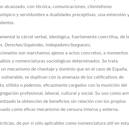
an alcanzado, con técnica, comunicaciones, clientelismo
tópico y servidumbre a dualidades preceptivas, una extensión 
edentes.
mental la cárcel verbal, ideológica, fuertemente coercitiva, de l
es.
Derechas/Izquierdas
,
trabajadores/burgueses
,
ccionarios
son marchamos ajenos a actos concretos, a momentos
nálisis y nomenclaturas sociológicas determinados. Se trata
un mecanismo de chantaje y dominio que en el caso de España,
vulnerable, se duplican con la amenaza de los calificativos de
ta, elitista
o
poderoso
, eficazmente cargados con la munición del
gregación profesional, laboral, cultural y social. Su uso como ar
ntizado la obtención de beneficios sin relación con los propios
tuado como eficaz mecanismo de censura interna y externa.
icticias, de por sí sólo aplicables como nomenclatura útil en est