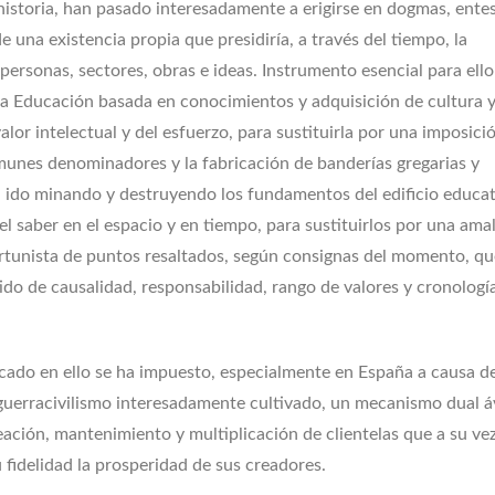
 historia, han pasado interesadamente a erigirse en dogmas, ente
 una existencia propia que presidiría, a través del tiempo, la
 personas, sectores, obras e ideas. Instrumento esencial para ello
 la Educación basada en conocimientos y adquisición de cultura 
alor intelectual y del esfuerzo, para sustituirla por una imposici
unes denominadores y la fabricación de banderías gregarias y
ha ido minando y destruyendo los fundamentos del edificio educat
del saber en el espacio y en tiempo, para sustituirlos por una am
rtunista de puntos resaltados, según consignas del momento, qu
ido de causalidad, responsabilidad, rango de valores y cronologí
icado en ello se ha impuesto, especialmente en España a causa d
 guerracivilismo interesadamente cultivado, un mecanismo dual á
eación, mantenimiento y multiplicación de clientelas que a su ve
 fidelidad la prosperidad de sus creadores.