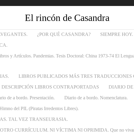
El rincón de Casandra
AVEGANTES.
¿POR QUÉ CASANDRA?
SIEMPRE HOY.
CA.
Artículos. Pandemias. Tesis Doctoral: China 1973-74 El Lenguaje t
IAS.
LIBROS PUBLICADOS MÁS TRES TRADUCCIONES
DESCRIPCIÓN LIBROS CONTRAPORTADAS
DIARIO DE
rio de a bordo. Presentación.
Diario de a bordo. Nomenclatura.
Himno del PIL (Piratas Irredentos Libres).
AS. TAL VEZ TRANSEURASIA.
 CURRÍCULUM. NI VÍCTIMA NI OPRIMIDA. Que no vivan las ca