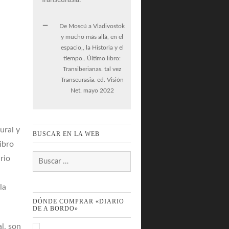
De Moscú a Vladivostok
y mucho más allá, en el
espacio,, la Historia y el
tiempo.. Último libro:
Transiberianas. tal vez
Transeurasia. ed. Visión
Net. mayo 2022
ural y
BUSCAR EN LA WEB
ibro
Buscar:
rio
la
DÓNDE COMPRAR «DIARIO
DE A BORDO»
l, son