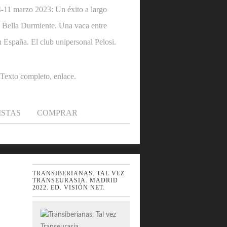
1 marzo 2023: Un éxito a largo
 la Bella Durmiente. Una vaca entre
n España. El club unipersonal Pelosi.
.Texto completo, enlace.
ISTAS
COMPRAR
TRANSIBERIANAS. TAL VEZ
TRANSEURASIA. MADRID
2022. ED. VISIÓN NET.