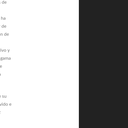
s de
 ha
y de
ón de
ivo y
algama
e
a
e su
vido e
z