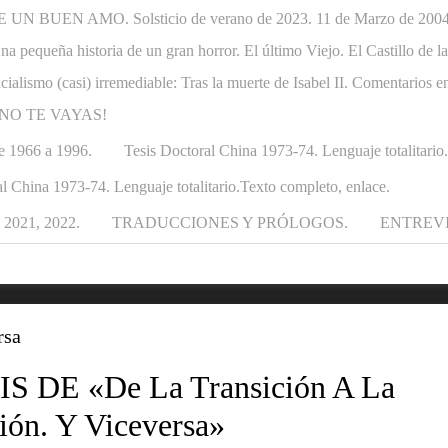
N BUEN AMO. Solsticio de verano de 2023. 11 de Marzo de 2004-1
. Una pequeña historia de un gran horror. El último Viejo. El Castillo de
ncialismo (casi) irremediable: Tras la muerte de Isabel II. Comentarios e
APÁ NO TE VAYAS!
e 1966 a 1996.
Tesis Doctoral China 1973-74. Lenguaje totalitario
l China 1973-74. Lenguaje totalitario.Texto completo, enlace.
021, 2022.
TRADUCCIONES Y PRÓLOGOS.
ENTREV
rsa
S DE «De La Transición A La
ión. Y Viceversa»