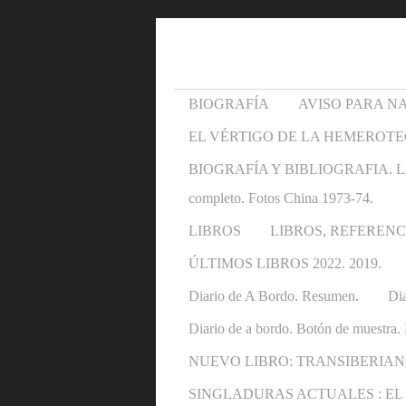
BIOGRAFÍA
AVISO PARA N
EL VÉRTIGO DE LA HEMEROTE
BIOGRAFÍA Y BIBLIOGRAFIA. Libros y 
completo. Fotos China 1973-74.
LIBROS
LIBROS, REFERENC
ÚLTIMOS LIBROS 2022. 2019.
Diario de A Bordo. Resumen.
Dia
Diario de a bordo. Botón de muestra. 
NUEVO LIBRO: TRANSIBERIAN
SINGLADURAS ACTUALES : EL OTRO