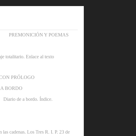
PREMONICIÓN Y POEMAS
otalitario. Enlace al texto
 CON PRÓLOGO
 A BORDO
Diario de a bordo. Índice.
denas. Los Tres R. I. P. 23 de