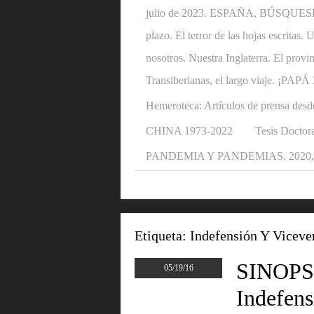
julio de 2023. ESPAÑA, BÚSQUESE U
plazo. El terror de las hojas escritas
nosotros. Nuestra Inglaterra. El provi
Transiberianas, el largo viaje. ¡P
Hemeroteca: Artículos de prensa desd
CHINA 1973-2022
Tesis Doctora
PANDEMIA Y PANDEMIAS. 2020, 2
Etiqueta:
Indefensión Y Viceve
SINOPSI
05/19/16
Indefens