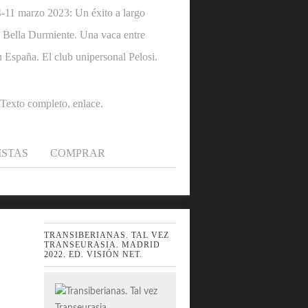
1 marzo 2023: Un éxito a largo
 la Bella Durmiente. Una vaca entre
n España. El club unipersonal Pelosi.
.Texto completo, enlace.
ISTAS
COMPRAR
TRANSIBERIANAS. TAL VEZ
TRANSEURASIA. MADRID
2022. ED. VISIÓN NET.