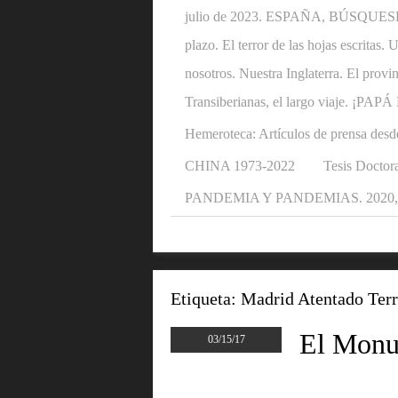
julio de 2023. ESPAÑA, BÚSQUESE U
plazo. El terror de las hojas escritas
nosotros. Nuestra Inglaterra. El provi
Transiberianas, el largo viaje. ¡P
Hemeroteca: Artículos de prensa desd
CHINA 1973-2022
Tesis Doctora
PANDEMIA Y PANDEMIAS. 2020, 2
Etiqueta:
Madrid Atentado Terr
El Monu
03/15/17