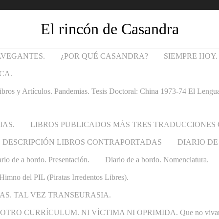
El rincón de Casandra
AVEGANTES.
¿POR QUÉ CASANDRA?
SIEMPRE HOY.
CA.
Artículos. Pandemias. Tesis Doctoral: China 1973-74 El Lenguaje t
IAS.
LIBROS PUBLICADOS MÁS TRES TRADUCCIONES
DESCRIPCIÓN LIBROS CONTRAPORTADAS
DIARIO DE
rio de a bordo. Presentación.
Diario de a bordo. Nomenclatura.
Himno del PIL (Piratas Irredentos Libres).
AS. TAL VEZ TRANSEURASIA.
 CURRÍCULUM. NI VÍCTIMA NI OPRIMIDA. Que no vivan las ca