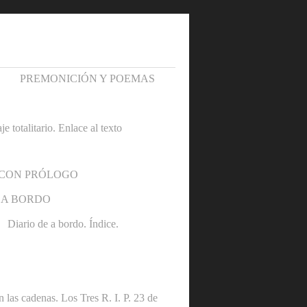
PREMONICIÓN Y POEMAS
otalitario. Enlace al texto
 CON PRÓLOGO
 A BORDO
Diario de a bordo. Índice.
denas. Los Tres R. I. P. 23 de