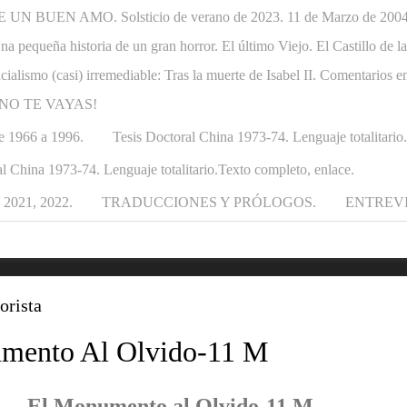
N BUEN AMO. Solsticio de verano de 2023. 11 de Marzo de 2004-1
. Una pequeña historia de un gran horror. El último Viejo. El Castillo de
ncialismo (casi) irremediable: Tras la muerte de Isabel II. Comentarios e
APÁ NO TE VAYAS!
e 1966 a 1996.
Tesis Doctoral China 1973-74. Lenguaje totalitario
l China 1973-74. Lenguaje totalitario.Texto completo, enlace.
021, 2022.
TRADUCCIONES Y PRÓLOGOS.
ENTREV
orista
mento Al Olvido-11 M
El Monumento al Olvido-11 M.