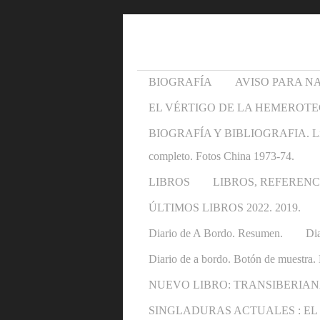
BIOGRAFÍA
AVISO PARA N
EL VÉRTIGO DE LA HEMEROTE
BIOGRAFÍA Y BIBLIOGRAFIA. Libros y 
completo. Fotos China 1973-74.
LIBROS
LIBROS, REFERENC
ÚLTIMOS LIBROS 2022. 2019.
Diario de A Bordo. Resumen.
Dia
Diario de a bordo. Botón de muestra. 
NUEVO LIBRO: TRANSIBERIAN
SINGLADURAS ACTUALES : EL OTRO