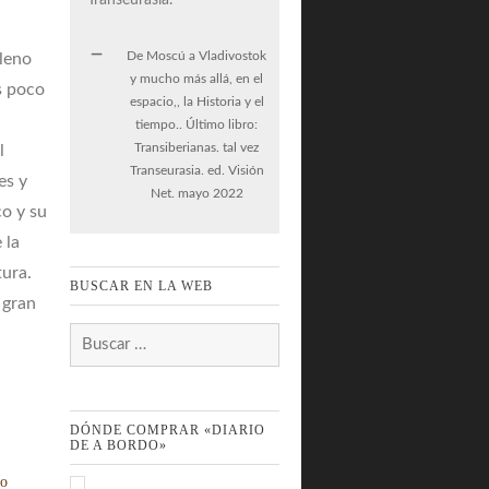
De Moscú a Vladivostok
pleno
y mucho más allá, en el
s poco
espacio,, la Historia y el
tiempo.. Último libro:
Transiberianas. tal vez
l
Transeurasia. ed. Visión
es y
Net. mayo 2022
co y su
 la
tura.
BUSCAR EN LA WEB
 gran
Buscar:
DÓNDE COMPRAR «DIARIO
DE A BORDO»
do