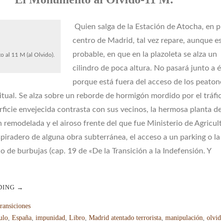
Quien salga de la Estación de Atocha, en 
centro de Madrid, tal vez repare, aunque e
probable, en que en la plazoleta se alza un
al 11 M (al Olvido).
cilindro de poca altura. No pasará junto a é
porque está fuera del acceso de los peaton
itual. Se alza sobre un reborde de hormigón mordido por el tráfi
rficie envejecida contrasta con sus vecinos, la hermosa planta de
 remodelada y el airoso frente del que fue Ministerio de Agricul
spiradero de alguna obra subterránea, el acceso a un parking o la
o de burbujas (cap. 19 de «De la Transición a la Indefensión. Y
DING
→
ransiciones
ulo
,
España
,
impunidad
,
Libro
,
Madrid atentado terrorista
,
manipulación
,
olvi