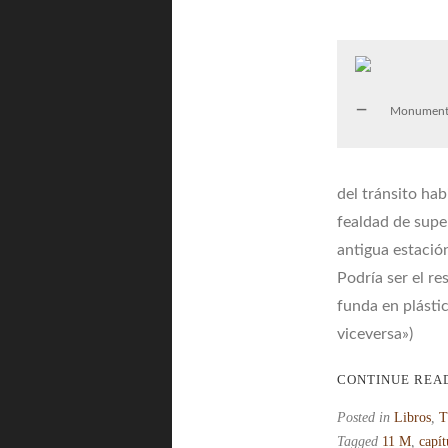
Monumento 
del tránsito hab
fealdad de supe
antigua estación
Podría ser el re
funda en plástic
viceversa»)
CONTINUE REA
Posted in
Libros
,
T
Tagged
11 M
,
capít