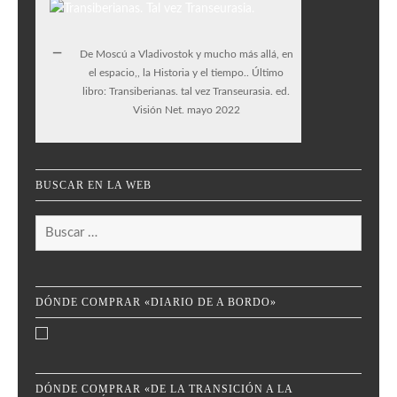
De Moscú a Vladivostok y mucho más allá, en
el espacio,, la Historia y el tiempo.. Último
libro: Transiberianas. tal vez Transeurasia. ed.
Visión Net. mayo 2022
BUSCAR EN LA WEB
Buscar:
DÓNDE COMPRAR «DIARIO DE A BORDO»
DÓNDE COMPRAR «DE LA TRANSICIÓN A LA