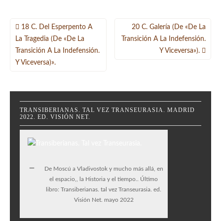
Navegación
18 C. Del Esperpento A
20 C. Galería (de «De La
de
La Tragedia (de «De La
Transición A La Indefensión.
Transición A La Indefensión.
Y Viceversa»).
entradas
Y Viceversa)».
TRANSIBERIANAS. TAL VEZ TRANSEURASIA. MADRID
2022. ED. VISIÓN NET.
De Moscú a Vladivostok y mucho más allá, en
el espacio,, la Historia y el tiempo.. Último
libro: Transiberianas. tal vez Transeurasia. ed.
Visión Net. mayo 2022