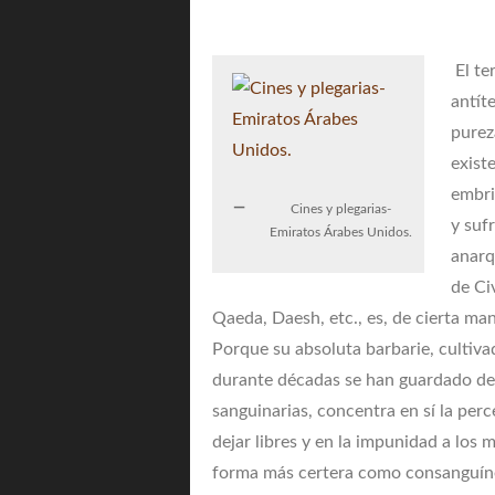
El te
antít
purez
exist
embri
Cines y plegarias-
y suf
Emiratos Árabes Unidos.
anarq
de Ci
Qaeda, Daesh, etc., es, de cierta ma
Porque su absoluta barbarie, cultiva
durante décadas se han guardado de c
sanguinarias, concentra en sí la perc
dejar libres y en la impunidad a los 
forma más certera como consanguíneos 