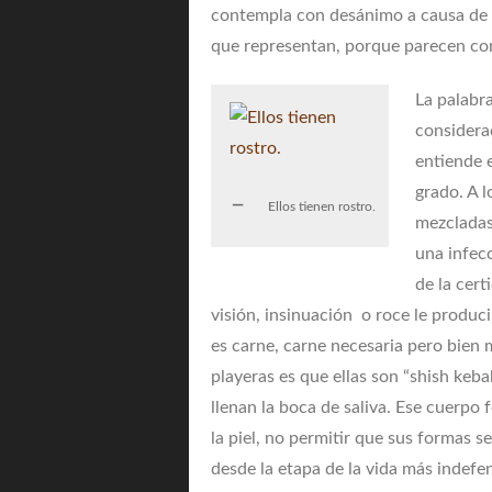
contempla con desánimo a causa de 
que representan, porque parecen con
La palabr
considerac
entiende 
grado. A 
Ellos tienen rostro.
mezcladas 
una infec
de la cer
visión, insinuación o roce le produc
es carne, carne necesaria pero bien 
playeras es que ellas son “shish keba
llenan la boca de saliva. Ese cuerpo 
la piel, no permitir que sus formas 
desde la etapa de la vida más indef