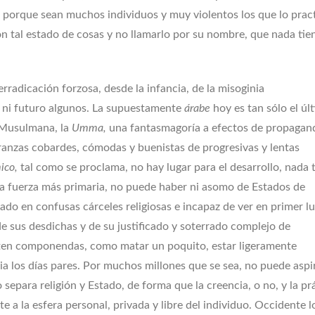
o porque sean muchos individuos y muy violentos los que lo prac
on tal estado de cosas y no llamarlo por su nombre, que nada tie
erradicación forzosa, desde la infancia, de la misoginia
ón ni futuro algunos. La supuestamente
árabe
hoy es tan sólo el úl
a Musulmana, la
Umma,
una fantasmagoría a efectos de propagan
ranzas cobardes, cómodas y buenistas de progresivas y lentas
mico,
tal como se proclama, no hay lugar para el desarrollo, nada 
 la fuerza más primaria, no puede haber ni asomo de Estados de
o en confusas cárceles religiosas e incapaz de ver en primer lu
e sus desdichas y de su justificado y soterrado complejo de
iten componendas, como matar un poquito, estar ligeramente
a los días pares. Por muchos millones que se sea, no puede aspi
separa religión y Estado, de forma que la creencia, o no, y la pr
 a la esfera personal, privada y libre del individuo. Occidente l