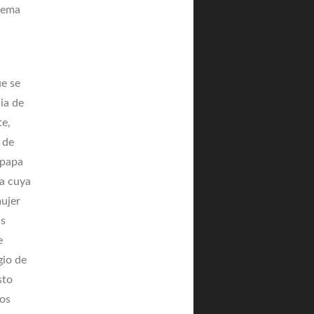
lema
ue se
ia de
te,
 de
mpapa
za cuya
mujer
as
e
gio de
sto
los