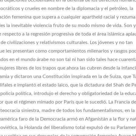
 las dejaciones occidentales en la defensa de los derechos humano
ocráticos y crueles en nombre de la diplomacia y el petróleo, la
ción femenina que supera a cualquier apartheid racial y rezum
s la inevitable violencia fruto de su modo mismo de vida. Son y
respecto a la regresión progresiva de toda el área islámica apla
e civilizaciones y relativismos culturales. Los jóvenes y no tan
 que les presentan como comportamientos milenarios y rasgos po
s en el mundo árabe no son tal ni han sido tales hace cuarent
mujeres libres de los trapos que ahora las cubren desde la infanc
amia y dictaron una Constitución inspirada en la de Suiza, que T
fales e implantó el estado laico, que la dictadura del Shah de Pe
policía política, introdujo el derecho y obligatoriedad de la edu
or que el régimen mimado por París que le sucedió. La Francia de
teocracia siniestra, madre de todos los fundamentalismos, en la
eamérica faro de la Democracia armó en Afganistán a la flor y na
Soviética, la Holanda del liberalismo total expulsó de su Parlame