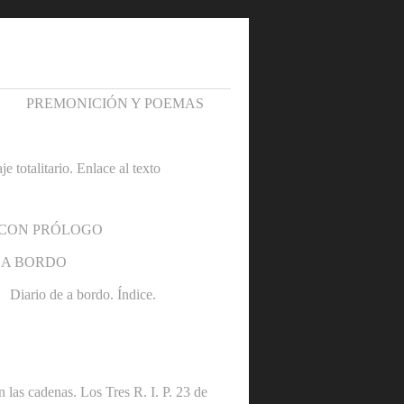
PREMONICIÓN Y POEMAS
otalitario. Enlace al texto
 CON PRÓLOGO
 A BORDO
Diario de a bordo. Índice.
denas. Los Tres R. I. P. 23 de