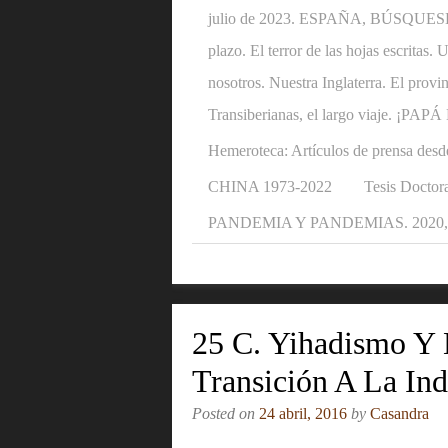
julio de 2023. ESPAÑA, BÚSQUESE U
plazo. El terror de las hojas escritas
nosotros. Nuestra Inglaterra. El provi
Transiberianas, el largo viaje. ¡P
Hemeroteca: Artículos de prensa desd
CHINA 1973-2022
Tesis Doctora
PANDEMIA Y PANDEMIAS. 2020, 2
25 C. Yihadismo Y
Transición A La Ind
Posted on
24 abril, 2016
by
Casandra