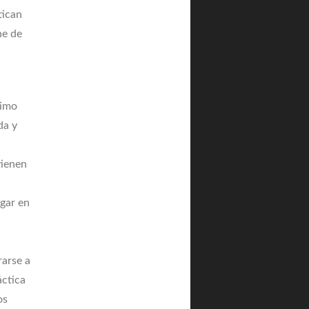
tican
ne de
timo
da y
tienen
gar en
rarse a
áctica
os