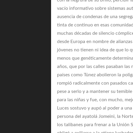
con la negrura de su brillo, percibir
vacío informativo sobre sistemas aut
ausencia de condenas de una segrega
tinta de continuo en esas comunidade
muchas décadas de silencio cómplice 
desde Europa en nombre de alianzas d
jóvenes no tienen ni idea de que lo
menos que genéticamente determinado
años, que por las calles pasaban las 
países como Túnez abolieron la polig
rompió radicalmente con pasados cali
pese a serlo y a mantener su temible 
para las niñas y fue, con mucho, mej
Luces sostuvo y aupó al poder a una 
persona del ayatolá Jomeini, la Nort
los talibanes para frenar a la Unión 