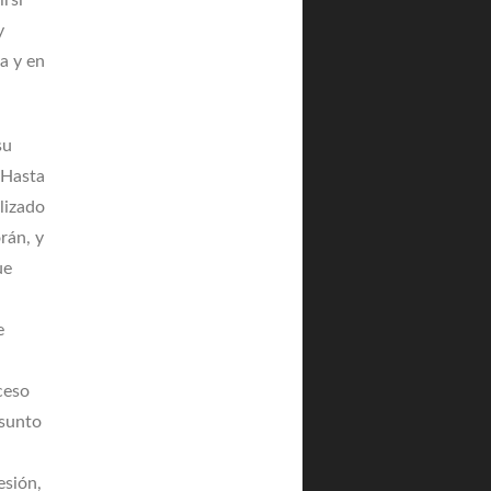
irsi
y
ca y en
su
 Hasta
lizado
rán, y
ue
e
ceso
asunto
esión,