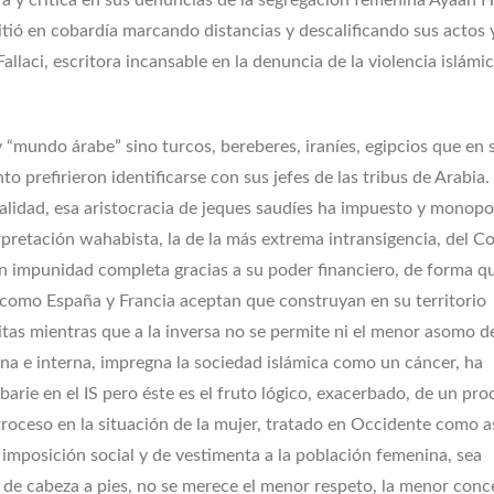
ora y crítica en sus denuncias de la segregación femenina Ayaan H
pitió en cobardía marcando distancias y descalificando sus actos 
allaci, escritora incansable en la denuncia de la violencia islámi
 “mundo árabe” sino turcos, bereberes, iraníes, egipcios que en 
o prefirieron identificarse con sus jefes de las tribus de Arabia.
ualidad, esa aristocracia de jeques saudíes ha impuesto y monopo
erpretación wahabista, la de la más extrema intransigencia, del Co
on impunidad completa gracias a su poder financiero, de forma q
 como España y Francia aceptan que construyan en su territorio
tas mientras que a la inversa no se permite ni el menor asomo d
erna e interna, impregna la sociedad islámica como un cáncer, ha
arie en el IS pero éste es el fruto lógico, exacerbado, de un pro
troceso en la situación de la mujer, tratado en Occidente como 
imposición social y de vestimenta a la población femenina, sea
de cabeza a pies, no se merece el menor respeto, la menor conc