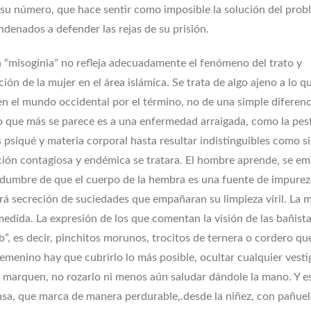
su número, que hace sentir como imposible la solución del prob
denados a defender las rejas de su prisión.
a “misoginia” no refleja adecuadamente el fenómeno del trato y
ión de la mujer en el área islámica. Se trata de algo ajeno a lo q
en el mundo occidental por el término, no de una simple diferenc
lo que más se parece es a una enfermedad arraigada, como la pes
psiqué y materia corporal hasta resultar indistinguibles como si
ción contagiosa y endémica se tratara. El hombre aprende, se e
tidumbre de que el cuerpo de la hembra es una fuente de impure
irá secreción de suciedades que empañaran su limpieza viril. La 
medida. La expresión de los que comentan la visión de las bañist
b”, es decir, pinchitos morunos, trocitos de ternera o cordero qu
femenino hay que cubrirlo lo más posible, ocultar cualquier vesti
se marquen, no rozarlo ni menos aún saludar dándole la mano. Y e
ensa, que marca de manera perdurable,.desde la niñez, con pañue