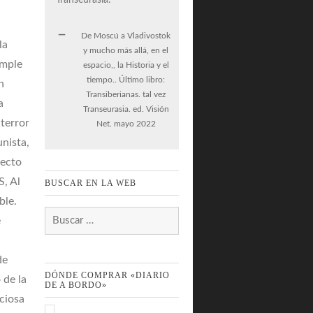
De Moscú a Vladivostok
la
y mucho más allá, en el
imple
espacio,, la Historia y el
tiempo.. Último libro:
n
Transiberianas. tal vez
a
Transeurasia. ed. Visión
 terror
Net. mayo 2022
nista,
fecto
S, Al
BUSCAR EN LA WEB
ble.
Buscar:
e
de
DÓNDE COMPRAR «DIARIO
 de la
DE A BORDO»
nciosa