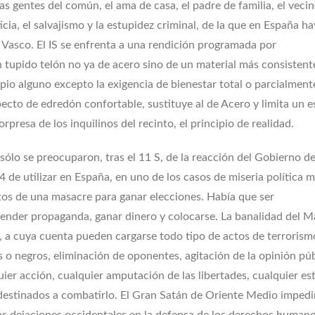
las gentes del común, el ama de casa, el padre de familia, el vecin
icia, el salvajismo y la estupidez criminal, de la que en España ha
s Vasco. El IS se enfrenta a una rendición programada por
 tupido telón no ya de acero sino de un material más consistente
pio alguno excepto la exigencia de bienestar total o parcialment
pecto de edredón confortable, sustituye al de Acero y limita un 
orpresa de los inquilinos del recinto, el principio de realidad.
 sólo se preocuparon, tras el 11 S, de la reacción del Gobierno d
de utilizar en España, en uno de los casos de miseria política 
tos de una masacre para ganar elecciones. Había que ser
vender propaganda, ganar dinero y colocarse. La banalidad del M
IS, a cuya cuenta pueden cargarse todo tipo de actos de terrorism
 o negros, eliminación de oponentes, agitación de la opinión púb
uier acción, cualquier amputación de las libertades, cualquier es
stinados a combatirlo. El Gran Satán de Oriente Medio impedirí