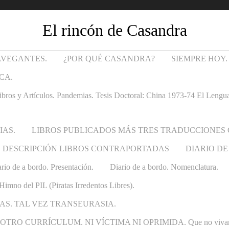
El rincón de Casandra
AVEGANTES.
¿POR QUÉ CASANDRA?
SIEMPRE HOY.
CA.
Artículos. Pandemias. Tesis Doctoral: China 1973-74 El Lenguaje t
IAS.
LIBROS PUBLICADOS MÁS TRES TRADUCCIONES
DESCRIPCIÓN LIBROS CONTRAPORTADAS
DIARIO DE
rio de a bordo. Presentación.
Diario de a bordo. Nomenclatura.
Himno del PIL (Piratas Irredentos Libres).
AS. TAL VEZ TRANSEURASIA.
 CURRÍCULUM. NI VÍCTIMA NI OPRIMIDA. Que no vivan las ca