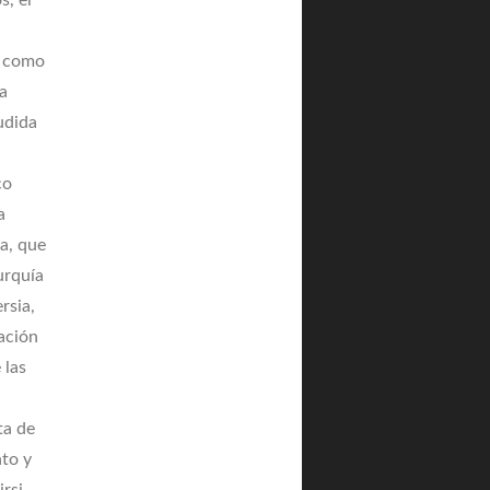
s, el
a como
a
udida
co
a
ia, que
urquía
rsia,
cación
 las
ta de
nto y