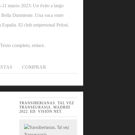
1 marzo 2023: Un éxito a largo
 la Bella Durmiente. Una vaca entre
n España. El club unipersonal Pelosi.
.Texto completo, enlace.
ISTAS
COMPRAR
TRANSIBERIANAS. TAL VEZ
TRANSEURASIA. MADRID
2022. ED. VISIÓN NET.