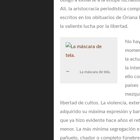
obligó a exiliarse a la etíope luchad
Ali, la aristocracia periodística com
escritos en los obituarios de Oriana F
la valiente lucha por la libertad.
No hay
moment
la act
la int
La máscara de tela.
ello c
países
mezqui
libertad de cultos. La violencia, ext
adquirido su máxima expresión y barb
que ya hizo evidente hace años el re
menor. La más mínima segregación e 
pañuelo, chador o completo fúnebre 