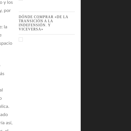
o y los
y, por
DÓNDE COMPRAR «DE LA
TRANSICIÓN A LA
INDEFENSIÓN. Y
: la
VICEVERSA»
e
espacio
e
más
al
o
lica.
tado
a así,