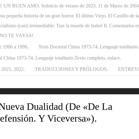
N BUEN AMO. Solsticio de verano de 2023. 11 de Marzo de 2004-1
. Una pequeña historia de un gran horror. El último Viejo. El Castillo de
ncialismo (casi) irremediable: Tras la muerte de Isabel II. Comentarios e
APÁ NO TE VAYAS!
e 1966 a 1996.
Tesis Doctoral China 1973-74. Lenguaje totalitario
l China 1973-74. Lenguaje totalitario.Texto completo, enlace.
021, 2022.
TRADUCCIONES Y PRÓLOGOS.
ENTREV
 Nueva Dualidad (de «De La
efensión. Y Viceversa»).