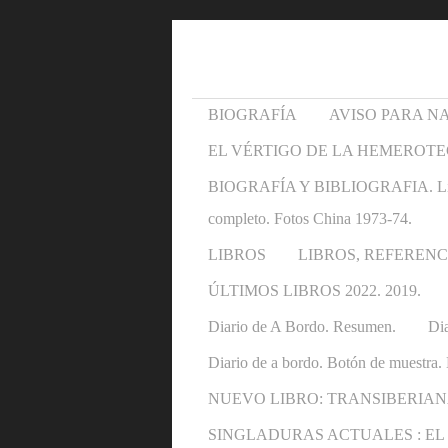
BIOGRAFÍA
AVISO PARA N
EL VÉRTIGO DE LA HEMEROTE
BIOGRAFÍA Y BIBLIOGRAFIA. Libros y 
completo. Fotos China 1973-74.
LIBROS
LIBROS, REFERENC
ÚLTIMOS LIBROS 2022. 2019.
Diario de A Bordo. Resumen.
Dia
Diario de a bordo. Botón de muestra. 
NUEVO LIBRO: TRANSIBERIAN
SINGLADURAS ACTUALES : EL OTRO