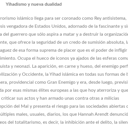
Yihadismo y nueva dualidad
rrorismo islámico llega para ser coronado como Rey antisistema, 
esis vengadora de Estados Unidos, adornado de la fascinante y s
a del guerrero que sólo aspira a matar y a destruir la organizació
ente, que ofrece la seguridad de un credo de sumisión absoluta, l
aguez de esa forma suprema de placer que es el poder de infligir
rimiento. Ocupa el hueco de iconos ya ajados de las esferas comu
uista y neonazi. La aparición, en carne y hueso, del enemigo per
vilización y Occidente, la Yihad islámica en todas sus formas de I
nera, providencial como Gran Enemigo y era, desde luego, previsi
da por esas mismas élites europeas a las que hoy aterroriza y qu
riticar sus actos y han armado unas contra otras a milicias
epción del Mal y presenta el riesgo para las sociedades abiertas 
múltiples males, usuales, diarios, los que Hannah Arendt denunció
del totalitarismo, es decir, la inhibición ante el delito, la sile