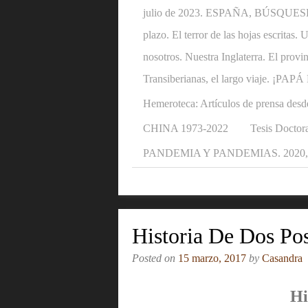
julio de 2023. ESPAÑA, BÚSQUESE U
plazo. El terror de las hojas escritas
nosotros. Nuestra Inglaterra. El provi
Transiberianas, el largo viaje. ¡P
Hemeroteca: Artículos de prensa desd
CHINA 1973-2022
Tesis Doctora
PANDEMIA Y PANDEMIAS. 2020, 2
Historia De Dos Po
Posted on
15 marzo, 2017
by
Casandra
Hi