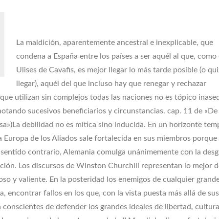
La maldición, aparentemente ancestral e inexplicable, que
condena a España entre los países a ser aquél al que, como 
Ulises de Cavafis, es mejor llegar lo más tarde posible (o qu
llegar), aquél del que incluso hay que renegar y rechazar
que utilizan sin complejos todas las naciones no es tópico inase
anotando sucesivos beneficiarios y circunstancias. cap. 11 de «De 
sa»)
La debilidad no es mítica sino inducida. En un horizonte tem
la Europa de los Aliados sale fortalecida en sus miembros porque
sentido contrario, Alemania comulga unánimemente con la desgr
cción. Los discursos de Winston Churchill representan lo mejor d
so y valiente. En la posteridad los enemigos de cualquier grand
, encontrar fallos en los que, con la vista puesta más allá de sus
 conscientes de defender los grandes ideales de libertad, cultura