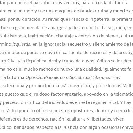
ar para unos el país afín a sus vecinos, para otros la dictadura
era en el mundo y fue una máquina de fabricar ruina y muertos 
azi por su duración. Al revés que Francia o Inglaterra, la primera
l fue en gran medida de amargura y desconcierto. La segunda, en
bsistencia, legitimación, chantaje y extorsión de bienes, cultu
término
Izquierda,
en la ignorancia, secuestro y silenciamiento de l
 de un bloque parásito cuya única fuente de recursos y de prestig
erra Civil y la República ideal y truncada cuyos réditos se les deb
ama no es ni mucho menos de nuevo una dualidad, igualmente fal
iría la forma
Oposición/Gobierno
o
Socialistas/Liberales.
Hay
ue selecciona y promociona lo más mezquino, y por ello más fácil 
es puesto que el ruidoso factor gregario, apoyado en la telemátic
 percepción crítica del individuo es en este régimen vital. Y hay
o tácito por el cual los supuestos opositores, dentro y fuera del
ensores de derechos, nación igualitaria y libertades, viven
úblico, blindados respecto a la Justicia con algún ocasional chiv