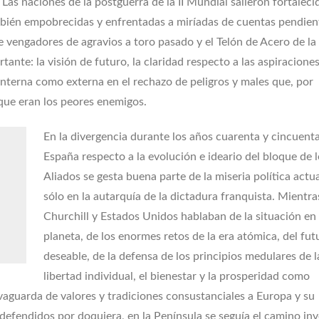
. Las naciones de la postguerra de la II Mundial salieron fortaleci
ambién empobrecidas y enfrentadas a miríadas de cuentas pendien
de vengadores de agravios a toro pasado y el Telón de Acero de la
tante: la visión de futuro, la claridad respecto a las aspiraciones
 interna como externa en el rechazo de peligros y males que, por
que eran los peores enemigos.
En la divergencia durante los años cuarenta y cincuent
España respecto a la evolución e ideario del bloque de 
Aliados se gesta buena parte de la miseria política actua
sólo en la autarquía de la dictadura franquista. Mientr
Churchill y Estados Unidos hablaban de la situación en 
planeta, de los enormes retos de la era atómica, del fut
deseable, de la defensa de los principios medulares de l
libertad individual, el bienestar y la prosperidad como
lvaguarda de valores y tradiciones consustanciales a Europa y su
 defendidos por doquiera, en la Península se seguía el camino in