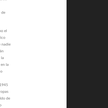
o de
o el
tico
e nadie
tán
 la
 en la
io
 1945
ropas
ldo de
o