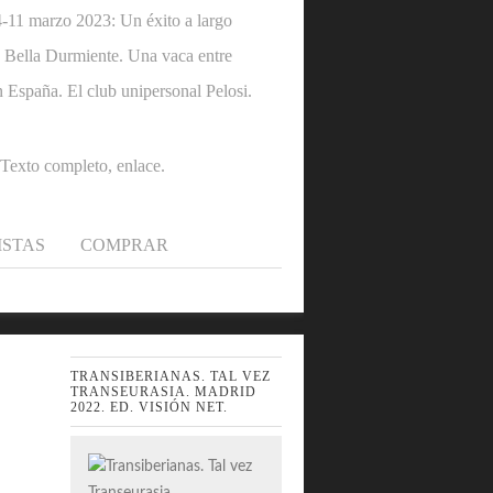
1 marzo 2023: Un éxito a largo
 la Bella Durmiente. Una vaca entre
n España. El club unipersonal Pelosi.
.Texto completo, enlace.
ISTAS
COMPRAR
TRANSIBERIANAS. TAL VEZ
TRANSEURASIA. MADRID
2022. ED. VISIÓN NET.