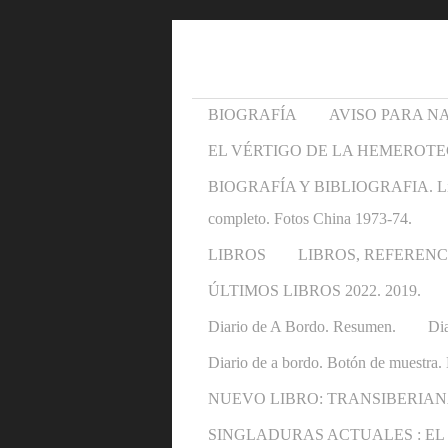
BIOGRAFÍA
AVISO PARA N
EL VÉRTIGO DE LA HEMEROTE
BIOGRAFÍA Y BIBLIOGRAFIA. Libros y 
completo. Fotos China 1973-74.
LIBROS
LIBROS, REFERENC
ÚLTIMOS LIBROS 2022. 2019.
Diario de A Bordo. Resumen.
Dia
Diario de a bordo. Botón de muestra. 
NUEVO LIBRO: TRANSIBERIAN
SINGLADURAS ACTUALES : EL OTRO