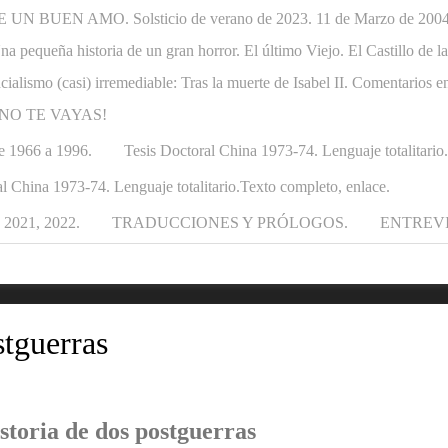
N BUEN AMO. Solsticio de verano de 2023. 11 de Marzo de 2004-1
. Una pequeña historia de un gran horror. El último Viejo. El Castillo de
ncialismo (casi) irremediable: Tras la muerte de Isabel II. Comentarios e
APÁ NO TE VAYAS!
e 1966 a 1996.
Tesis Doctoral China 1973-74. Lenguaje totalitario
l China 1973-74. Lenguaje totalitario.Texto completo, enlace.
021, 2022.
TRADUCCIONES Y PRÓLOGOS.
ENTREV
stguerras
storia de dos postguerras