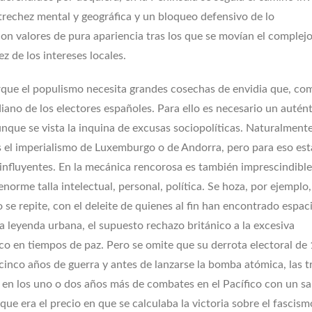
strechez mental y geográfica y un bloqueo defensivo de lo
n valores de pura apariencia tras los que se movían el complej
ez de los intereses locales.
que el populismo necesita grandes cosechas de envidia que, com
diano de los electores españoles. Para ello es necesario un autén
aunque se vista la inquina de excusas sociopolíticas. Naturalment
 el imperialismo de Luxemburgo o de Andorra, pero para eso es
, influyentes. En la mecánica rencorosa es también imprescindible
orme talla intelectual, personal, política. Se hoza, por ejemplo,
 se repite, con el deleite de quienes al fin han encontrado espac
na leyenda urbana, el supuesto rechazo británico a la excesiva
tico en tiempos de paz. Pero se omite que su derrota electoral de
cinco años de guerra y antes de lanzarse la bomba atómica, las t
 en los uno o dos años más de combates en el Pacífico con un sa
 que era el precio en que se calculaba la victoria sobre el fascism