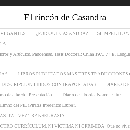
El rincón de Casandra
AVEGANTES.
¿POR QUÉ CASANDRA?
SIEMPRE HOY.
CA.
Artículos. Pandemias. Tesis Doctoral: China 1973-74 El Lenguaje t
IAS.
LIBROS PUBLICADOS MÁS TRES TRADUCCIONES
DESCRIPCIÓN LIBROS CONTRAPORTADAS
DIARIO DE
rio de a bordo. Presentación.
Diario de a bordo. Nomenclatura.
Himno del PIL (Piratas Irredentos Libres).
AS. TAL VEZ TRANSEURASIA.
 CURRÍCULUM. NI VÍCTIMA NI OPRIMIDA. Que no vivan las ca