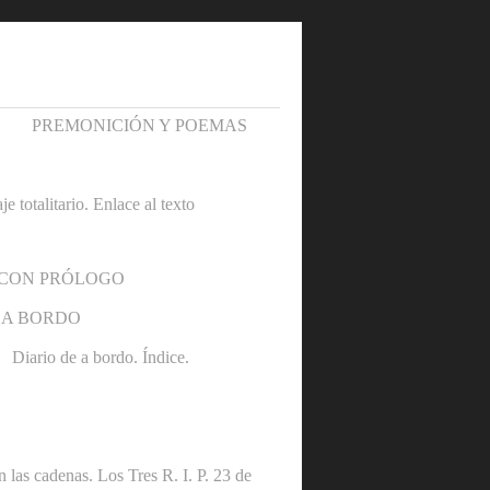
PREMONICIÓN Y POEMAS
otalitario. Enlace al texto
 CON PRÓLOGO
 A BORDO
Diario de a bordo. Índice.
denas. Los Tres R. I. P. 23 de