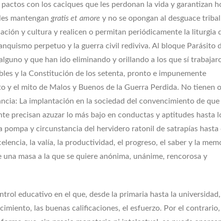
 pactos con los caciques que les perdonan la vida y garantizan h
, les mantengan
gratis et amore
y no se opongan al desguace tribal,
ción y cultura y realicen o permitan periódicamente la liturgia 
ranquismo perpetuo y la guerra civil rediviva. Al bloque Parásito 
lguno y que han ido eliminando y orillando a los que sí trabajar
bles y la Constitución de los setenta, pronto e impunemente
ito y el mito de Malos y Buenos de la Guerra Perdida. No tienen 
ncia: La implantación en la sociedad del convencimiento de que 
nte precisan azuzar lo más bajo en conductas y aptitudes hasta l
a pompa y circunstancia del hervidero ratonil de satrapías hasta 
elencia, la valía, la productividad, el progreso, el saber y la mem
e una masa a la que se quiere anónima, unánime, rencorosa y
ntrol educativo en el que, desde la primaria hasta la universidad,
cimiento, las buenas calificaciones, el esfuerzo. Por el contrario,