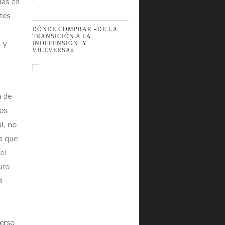
das en
tes
DÓNDE COMPRAR «DE LA
TRANSICIÓN A LA
 y
INDEFENSIÓN. Y
VICEVERSA»
a de
los
l, no
as que
el
uro
a
verso