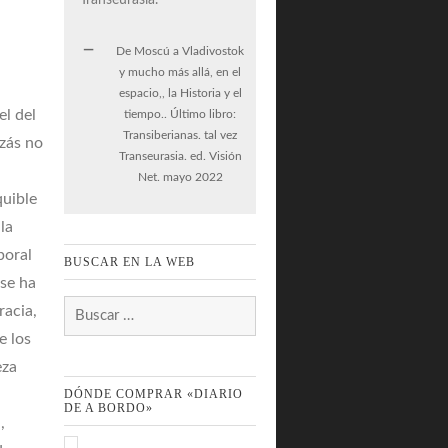
De Moscú a Vladivostok
y mucho más allá, en el
espacio,, la Historia y el
el del
tiempo.. Último libro:
Transiberianas. tal vez
izás no
Transeurasia. ed. Visión
Net. mayo 2022
quible
la
poral
BUSCAR EN LA WEB
 se ha
Buscar:
acia,
e los
eza
DÓNDE COMPRAR «DIARIO
DE A BORDO»
,