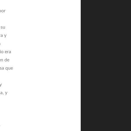
por
 su
ra y
a
io era
en de
sa que
y
a, y
o