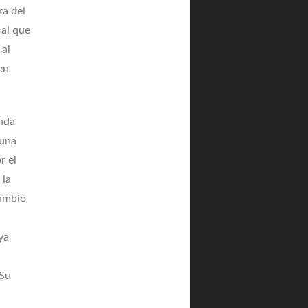
ra del
 al que
 al
en
unda
 una
r el
 la
cambio
ya
 Su