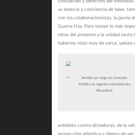
civilización y derechos del individuo
su esencia y conciencia de tales, t
con los colaboracionistas, la jauría 
Guerra Fría. Pero tenían lo más impor
retos del presente y la unidad tanto
haberlos visto muy de cerca, sabían 
Terrible ser ciego en Granada.
Patética la ceguera voluntaria (La
Alhambra).
antídoto contra dictaduras, de la sa
proyección atlántica y dignos de ser