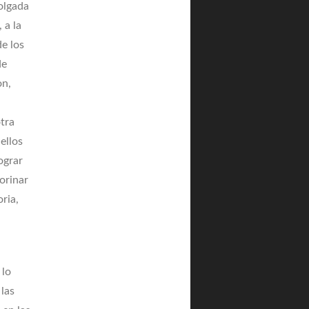
olgada
 a la
de los
de
on,
otra
ellos
ograr
orinar
oria,
 lo
 las