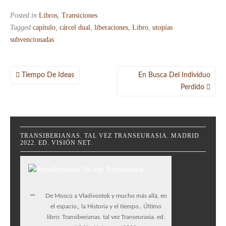
Posted in
Libros
,
Transiciones
Tagged
capítulo
,
cárcel dual
,
liberaciones
,
Libro
,
utopías
subvencionadas
Navegación
Tiempo De Ideas
En Busca Del Individuo
de
Perdido
entradas
TRANSIBERIANAS. TAL VEZ TRANSEURASIA. MADRID
2022. ED. VISIÓN NET.
De Moscú a Vladivostok y mucho más allá, en
el espacio,, la Historia y el tiempo.. Último
libro: Transiberianas. tal vez Transeurasia. ed.