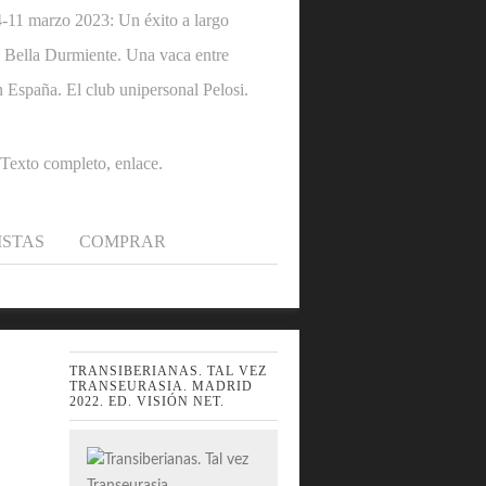
1 marzo 2023: Un éxito a largo
 la Bella Durmiente. Una vaca entre
n España. El club unipersonal Pelosi.
.Texto completo, enlace.
ISTAS
COMPRAR
TRANSIBERIANAS. TAL VEZ
TRANSEURASIA. MADRID
2022. ED. VISIÓN NET.