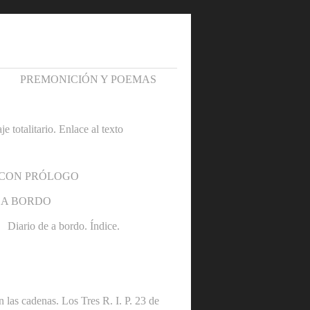
PREMONICIÓN Y POEMAS
otalitario. Enlace al texto
 CON PRÓLOGO
 A BORDO
Diario de a bordo. Índice.
denas. Los Tres R. I. P. 23 de