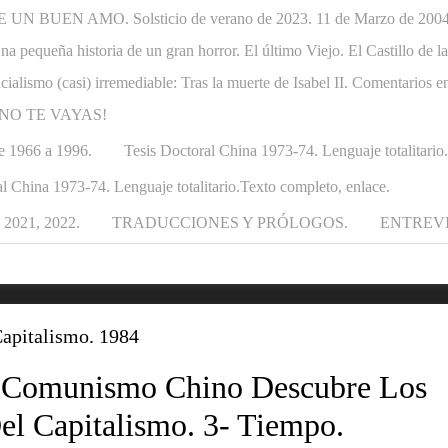
N BUEN AMO. Solsticio de verano de 2023. 11 de Marzo de 2004-1
. Una pequeña historia de un gran horror. El último Viejo. El Castillo de
ncialismo (casi) irremediable: Tras la muerte de Isabel II. Comentarios e
APÁ NO TE VAYAS!
e 1966 a 1996.
Tesis Doctoral China 1973-74. Lenguaje totalitario
l China 1973-74. Lenguaje totalitario.Texto completo, enlace.
021, 2022.
TRADUCCIONES Y PRÓLOGOS.
ENTREV
apitalismo. 1984
 Comunismo Chino Descubre Los
el Capitalismo. 3- Tiempo.