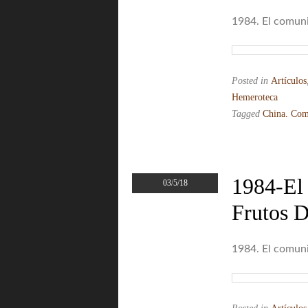
1984. El comuni
Posted in
Artículos
Hemeroteca
Tagged
China. Com
1984-El
03/5/18
Frutos D
1984. El comuni