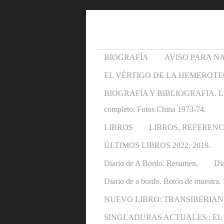
BIOGRAFÍA
AVISO PARA N
EL VÉRTIGO DE LA HEMEROTE
BIOGRAFÍA Y BIBLIOGRAFIA. Libros y 
completo. Fotos China 1973-74.
LIBROS
LIBROS, REFERENC
ÚLTIMOS LIBROS 2022. 2019.
Diario de A Bordo. Resumen.
Dia
Diario de a bordo. Botón de muestra. 
NUEVO LIBRO: TRANSIBERIAN
SINGLADURAS ACTUALES : EL OTRO