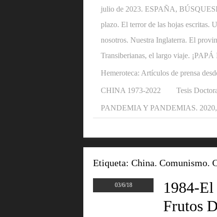
julio de 2023. ESPAÑA, BÚSQUESE U
plazo. El terror de las hojas escritas
nosotros. Nuestra Inglaterra. El provi
Transiberianas, el largo viaje. ¡P
Hemeroteca: Artículos de prensa desd
CHINA 1973-2022
Tesis Doctora
PANDEMIA Y PANDEMIAS. 2020, 2
Etiqueta:
China. Comunismo. C
1984-El
03/6/18
Frutos D