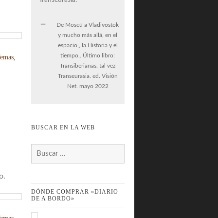
De Moscú a Vladivostok
y mucho más allá, en el
espacio,, la Historia y el
tiempo.. Último libro:
Temas
,
Transiberianas. tal vez
Transeurasia. ed. Visión
Net. mayo 2022
BUSCAR EN LA WEB
Buscar:
o.
DÓNDE COMPRAR «DIARIO
DE A BORDO»