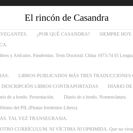
El rincón de Casandra
AVEGANTES.
¿POR QUÉ CASANDRA?
SIEMPRE HOY.
CA.
Artículos. Pandemias. Tesis Doctoral: China 1973-74 El Lenguaje t
IAS.
LIBROS PUBLICADOS MÁS TRES TRADUCCIONES
DESCRIPCIÓN LIBROS CONTRAPORTADAS
DIARIO DE
rio de a bordo. Presentación.
Diario de a bordo. Nomenclatura.
Himno del PIL (Piratas Irredentos Libres).
AS. TAL VEZ TRANSEURASIA.
 CURRÍCULUM. NI VÍCTIMA NI OPRIMIDA. Que no vivan las ca