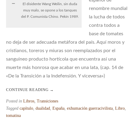
español de
El disidente Wang Weilin, sin duda
renombre mundial
muy malo, se opone a los tanques
la lucha de todos
del P. Comunista Chino. Pekín 1989.
contra todos a
base de tomates
no deja de ser adecuada metáfora del país. Aquí moros y
cristianos, toreros y miuras son reemplazados por el
sanguíneo producto hortícola que encuentra así una
muerte más honrosa que acabar en una lata, (cap. 14 de
«De la Transición a la Indefensión. Y viceversa»)
CONTINUE READING
→
Posted in
Libros
,
Transiciones
Tagged
capítulo
,
dualidad
,
España
,
exhumación guerracivilista
,
Libro
,
tomatina