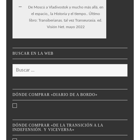
De Moscú a Vladivostok y mucho más allá, en
el espacio,, la Historia y el tiempo.. Último
libro: Transiberianas. tal vez Transeurasia. ed.
Visión Net. mayo 2022
BUSCAR EN LA WEB
Buscar:
DÓNDE COMPRAR «DIARIO DE A BORDO»
DÓNDE COMPRAR «DE LA TRANSICIÓN A LA
INDEFENSIÓN. Y VICEVERSA»