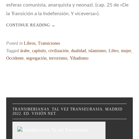
esferas comunista, anarquista y neonazi. (cap. 25 de «De
la Transición a la Indefensión. Y viceversa»).
CONTINUE READING
→
Posted in
Libros
,
Transiciones
Tagged
árabe
,
capítulo
,
civilización
,
dualidad
,
islamismo
,
Libro
,
mujer
,
Occidente
,
segregación
,
terrorismo
,
Yihadismo
TRANSIBERIANAS. TAL VEZ TRANSEURASIA. MADRID
2022. ED. VISIÓN NET.