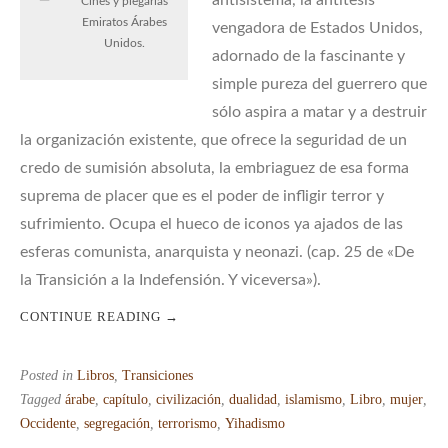
antisistema, la antítesis
Cines y plegarias
Emiratos Árabes
vengadora de Estados Unidos,
Unidos.
adornado de la fascinante y
simple pureza del guerrero que
sólo aspira a matar y a destruir
la organización existente, que ofrece la seguridad de un
credo de sumisión absoluta, la embriaguez de esa forma
suprema de placer que es el poder de infligir terror y
sufrimiento. Ocupa el hueco de iconos ya ajados de las
esferas comunista, anarquista y neonazi. (cap. 25 de «De
la Transición a la Indefensión. Y viceversa»).
CONTINUE READING
→
Posted in
Libros
,
Transiciones
Tagged
árabe
,
capítulo
,
civilización
,
dualidad
,
islamismo
,
Libro
,
mujer
,
Occidente
,
segregación
,
terrorismo
,
Yihadismo