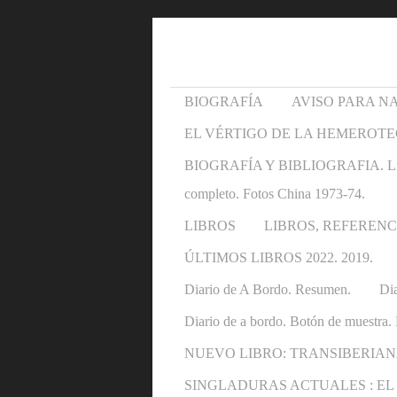
BIOGRAFÍA
AVISO PARA N
EL VÉRTIGO DE LA HEMEROTE
BIOGRAFÍA Y BIBLIOGRAFIA. Libros y 
completo. Fotos China 1973-74.
LIBROS
LIBROS, REFERENC
ÚLTIMOS LIBROS 2022. 2019.
Diario de A Bordo. Resumen.
Dia
Diario de a bordo. Botón de muestra. 
NUEVO LIBRO: TRANSIBERIAN
SINGLADURAS ACTUALES : EL OTRO