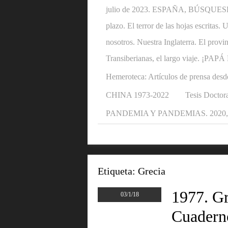
julio de 2023. ESPAÑA, BÚSQUESE U
plazo. El terror de las hojas escritas
nosotros. Nuestra Inglaterra. El provi
Transiberianas, el largo viaje. ¡P
Hemeroteca: Artículos de prensa desd
CHINA 1973-2022
Tesis Doctora
PANDEMIA Y PANDEMIAS. 2020, 2
Etiqueta:
Grecia
1977. Gr
03/1/18
Cuaderno