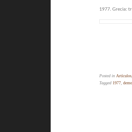
1977. Grecia: t
Posted in
Artículos
Tagged
1977
,
demo