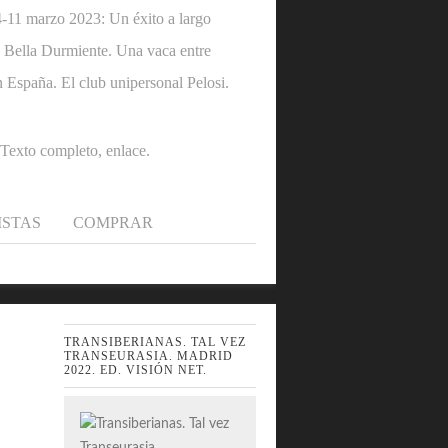
1 marzo 2023: Un éxito a largo
 la Bella Durmiente. Una vaca entre
n España. El club unipersonal Pelosi.
.Texto completo, enlace.
ISTAS
COMPRAR
TRANSIBERIANAS. TAL VEZ
TRANSEURASIA. MADRID
2022. ED. VISIÓN NET.