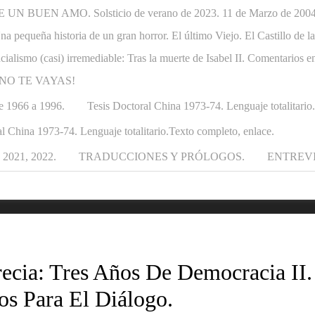
N BUEN AMO. Solsticio de verano de 2023. 11 de Marzo de 2004-1
. Una pequeña historia de un gran horror. El último Viejo. El Castillo de
ncialismo (casi) irremediable: Tras la muerte de Isabel II. Comentarios e
APÁ NO TE VAYAS!
e 1966 a 1996.
Tesis Doctoral China 1973-74. Lenguaje totalitario
l China 1973-74. Lenguaje totalitario.Texto completo, enlace.
021, 2022.
TRADUCCIONES Y PRÓLOGOS.
ENTREV
ecia: Tres Años De Democracia II.
s Para El Diálogo.