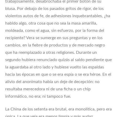
trabajosamente, desabrochaba el primer botón de su
blusa. Por debajo de los pasados gritos de rigor, de los
violentos autos de fe, de adhesiones inquebrantables, ¿ha
habido algo, otra cosa que no sea la masa amarilla,
moldeada, como el agua, sin esfuerzo, por la forma del
recipiente? Vera se su­merge en sus preguntas y en los
cambios, en la fiebre de productos y de mercado negro
que ha reemplazado a otras religiones. Durante un
segundo hubiera renunciado quizás al saldo pendiente que
la aguardaba al otro lado y hubiese vuelto las espaldas
hacia las épocas en que o se era espía o se era héroe. En el
alivio del anonimato había un deje de decepción: no
resultaba merecedora ni de una ficha o un chip
informático, no era; ni tampoco fue.
La China de los setenta era brutal, era monolítica, pero era
única. La que veía era menos limpia y más audaz,