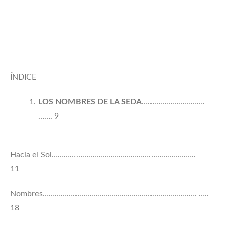
ÍNDICE
LOS NOMBRES DE LA SEDA
………………………….
……. 9
Hacia el Sol……………………………………………………………..
11
Nombres…………………………………………………………………. …..
18