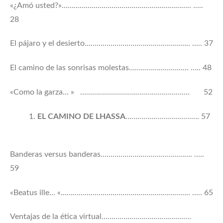
«¿Amó usted?»……………………………………………………….. …..
28
El pájaro y el desierto…………………………………………….. ….. 37
El camino de las sonrisas molestas………………………… ….. 48
«Como la garza… » ………………………………………………. 52
EL CAMINO DE LHASSA
………………………………. 57
Banderas versus banderas………………………………………. …..
59
«Beatus ille… «……………………………………………………….. ….. 65
Ventajas de la ética virtual………………………………………