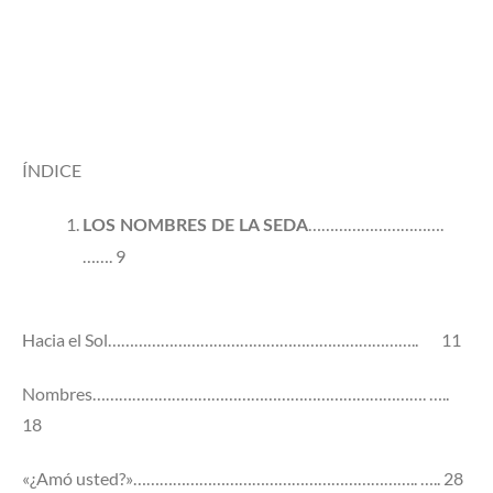
ÍNDICE
………………………….
LOS NOMBRES DE LA SEDA
……. 9
Hacia el Sol…………………………………………………………….. 11
Nombres…………………………………………………………………. …..
18
«¿Amó usted?»……………………………………………………….. ….. 28