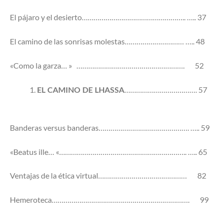
El pájaro y el desierto…………………………………………….. ….. 37
El camino de las sonrisas molestas………………………… ….. 48
«Como la garza… » ………………………………………………. 52
………………………………. 57
EL CAMINO DE LHASSA
Banderas versus banderas………………………………………. ….. 59
«Beatus ille… «……………………………………………………….. ….. 65
Ventajas de la ética virtual……………………………………… 82
Hemeroteca……………………………………………………………. 99