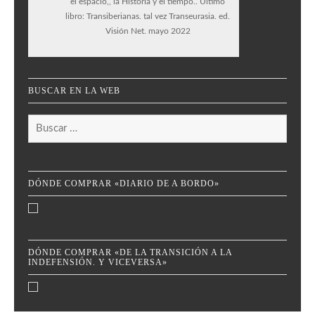
el espacio,, la Historia y el tiempo.. Último
libro: Transiberianas. tal vez Transeurasia. ed.
Visión Net. mayo 2022
BUSCAR EN LA WEB
Buscar:
DÓNDE COMPRAR «DIARIO DE A BORDO»
DÓNDE COMPRAR «DE LA TRANSICIÓN A LA
INDEFENSIÓN. Y VICEVERSA»