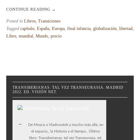
CONTINUE READING
→
Posted in
Libros
,
Transiciones
Tagged
capítulo
,
España
,
Europa
,
final infancia
,
globalización
,
libertad
,
Libro
,
mundial
,
Mundo
,
precio
TRANSIBERIANAS. TAL VEZ TRANSEURASIA. MADRID
2022. ED. VISIÓN NET.
De Moscú a Vladivostok y mucho más allá, en
el espacio,, la Historia y el tiempo.. Último
libro: Transiberianas. tal vez Transeurasia. ed.