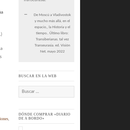
úa
De Moscú a Vladivostok
y mucho más allá, en el
espacio,, la Historia y el
tiempo.. Último libro:
)
Transiberianas. tal vez
Transeurasia. ed. Visión
na
Net. mayo 2022
s
BUSCAR EN LA WEB
Buscar:
DÓNDE COMPRAR «DIARIO
DE A BORDO»
iones
,