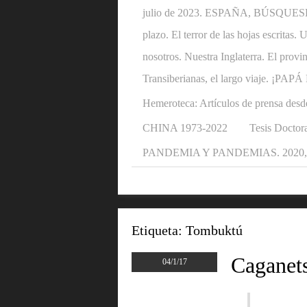
julio de 2023. ESPAÑA, BÚSQUESE U
plazo. El terror de las hojas escritas
nosotros. Nuestra Inglaterra. El provi
Transiberianas, el largo viaje. ¡P
Hemeroteca: Artículos de prensa desd
CHINA 1973-2022
Tesis Doctora
PANDEMIA Y PANDEMIAS. 2020, 2
Etiqueta:
Tombuktú
Caganet
04/1/17