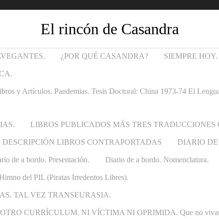
El rincón de Casandra
AVEGANTES.
¿POR QUÉ CASANDRA?
SIEMPRE HOY.
CA.
Artículos. Pandemias. Tesis Doctoral: China 1973-74 El Lenguaje t
IAS.
LIBROS PUBLICADOS MÁS TRES TRADUCCIONES
DESCRIPCIÓN LIBROS CONTRAPORTADAS
DIARIO DE
rio de a bordo. Presentación.
Diario de a bordo. Nomenclatura.
Himno del PIL (Piratas Irredentos Libres).
AS. TAL VEZ TRANSEURASIA.
 CURRÍCULUM. NI VÍCTIMA NI OPRIMIDA. Que no vivan las ca