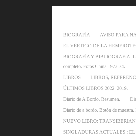
BIOGRAFÍA
AVISO PARA N
EL VÉRTIGO DE LA HEMEROTE
BIOGRAFÍA Y BIBLIOGRAFIA. Libros y 
completo. Fotos China 1973-74.
LIBROS
LIBROS, REFERENC
ÚLTIMOS LIBROS 2022. 2019.
Diario de A Bordo. Resumen.
Dia
Diario de a bordo. Botón de muestra. 
NUEVO LIBRO: TRANSIBERIAN
SINGLADURAS ACTUALES : EL OTRO