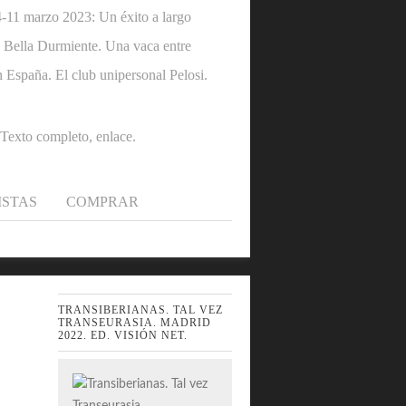
1 marzo 2023: Un éxito a largo
 la Bella Durmiente. Una vaca entre
n España. El club unipersonal Pelosi.
.Texto completo, enlace.
ISTAS
COMPRAR
TRANSIBERIANAS. TAL VEZ
TRANSEURASIA. MADRID
2022. ED. VISIÓN NET.