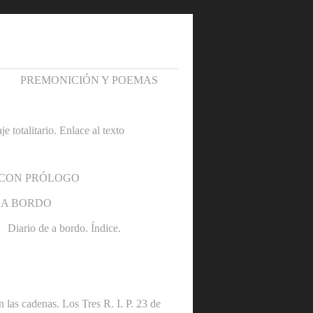
PREMONICIÓN Y POEMAS
otalitario. Enlace al texto
 CON PRÓLOGO
 A BORDO
Diario de a bordo. Índice.
denas. Los Tres R. I. P. 23 de