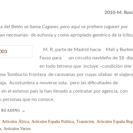
2010-M. Ros
ta del Belén se llama
Caganer,
pero aquí se prefiere
caganet
por
an necesarias- de eufonía y como apropiado genérico de la tribu.
M. R. parte de Madrid hacia Malí y Burki
Fasso para un circuito navideño de 18 día
en todo terreno que incluye –condición
sine
ese Tombuctú frontera de caravanas por cuyas sílabas el viajero
aja. Acostumbra a moverse sola, pero las dificultades de
 en el extenso país la han llevado a contratar por agencia, con
co personas que no conoce.
 READING
→
,
Artículos África
,
Artículos España Política, Transición
,
Artículos España Reg
s
,
Artículos Varios