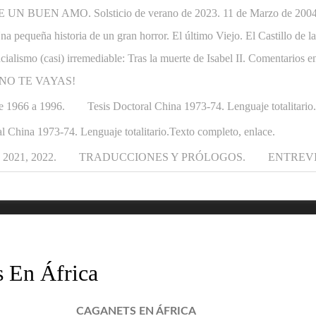
N BUEN AMO. Solsticio de verano de 2023. 11 de Marzo de 2004-1
. Una pequeña historia de un gran horror. El último Viejo. El Castillo de
ncialismo (casi) irremediable: Tras la muerte de Isabel II. Comentarios e
APÁ NO TE VAYAS!
e 1966 a 1996.
Tesis Doctoral China 1973-74. Lenguaje totalitario
l China 1973-74. Lenguaje totalitario.Texto completo, enlace.
021, 2022.
TRADUCCIONES Y PRÓLOGOS.
ENTREV
s En África
CAGANETS EN ÁFRICA