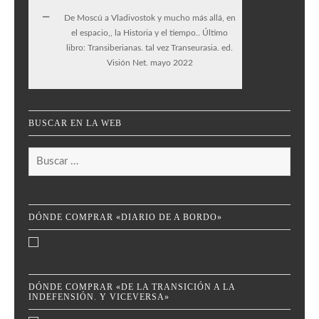
De Moscú a Vladivostok y mucho más allá, en
el espacio,, la Historia y el tiempo.. Último
libro: Transiberianas. tal vez Transeurasia. ed.
Visión Net. mayo 2022
BUSCAR EN LA WEB
Buscar:
DÓNDE COMPRAR «DIARIO DE A BORDO»
DÓNDE COMPRAR «DE LA TRANSICIÓN A LA
INDEFENSIÓN. Y VICEVERSA»