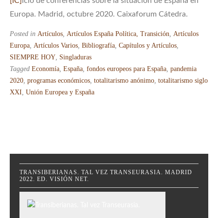
[iC]
iclo de conferencias sobre la situación de España en
Europa. Madrid, octubre 2020. Caixaforum Cátedra.
Posted in
Artículos
,
Artículos España Política, Transición
,
Artículos
Europa
,
Artículos Varios
,
Bibliografía
,
Capítulos y Artículos
,
SIEMPRE HOY
,
Singladuras
Tagged
Economía
,
España
,
fondos europeos para España
,
pandemia
2020
,
programas económicos
,
totalitarismo anónimo
,
totalitarismo siglo
XXI
,
Unión Europea y España
TRANSIBERIANAS. TAL VEZ TRANSEURASIA. MADRID
2022. ED. VISIÓN NET.