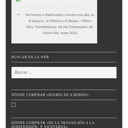
De Moscú a Vladivostok y mucho más allá, en
el espacio,, la Historia y el tiempo.. Último
libro: Transiberianas. tal vez Transeurasia. ed.
Visión Net. mayo 2022
BUSCAR EN LA WEB
Buscar:
DÓNDE COMPRAR «DIARIO DE A BORDO»
DÓNDE COMPRAR «DE LA TRANSICIÓN A LA
INDEFENSIÓN. Y VICEVERSA»