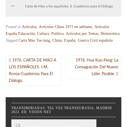
Carta de Mao a los españoles. II. Cuadernos para el Diálogo.
Posted in
Artículos
,
Artículos China 1973 en adelante
,
Artículos
España Educación, Cultura, Política
,
Artículos por Temas
,
Hemeroteca
Tagged
Carta Mao Tse-tung
,
China
,
España
,
Guerra Civil española
Navegación
1976. CARTA DE MAO A
1976. Hua Kuo-Feng: La
de
LOS ESPAÑOLES. I-M.
Consagración Del Nuevo
Rosúa-Cuadernos Para El
Líder. Posible.
entradas
Diálogo.
TRANSIBERIANAS. TAL VEZ TRANSEURASIA. MADRID
2022. ED. VISIÓN NET.