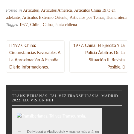
Posted in
Artículos
,
Artículos América
,
Artículos China 1973 en
adelante
,
Artículos Extremo Oriente
,
Artículos por Temas
,
Hemeroteca
Tagged
1977
,
Chile.
,
China
,
Junta chilena
Navegación
1977. China:
1977. China: El Ejército Y La
de
Circunstancias Favorables A
Policía Árbitros De La
La Aproximación A España.
Situación II. Revista
entradas
Diario Informaciones.
Posible.
TRANSIBERIANAS. TAL VEZ TRANSEURASIA. MADRID
2022. ED. VISIÓN NET.
De Moscú a Vladivostok y mucho más allá, en