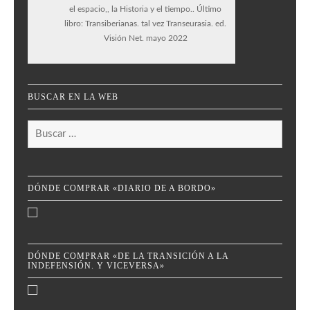
el espacio,, la Historia y el tiempo.. Último
libro: Transiberianas. tal vez Transeurasia. ed.
Visión Net. mayo 2022
BUSCAR EN LA WEB
Buscar:
DÓNDE COMPRAR «DIARIO DE A BORDO»
DÓNDE COMPRAR «DE LA TRANSICIÓN A LA
INDEFENSIÓN. Y VICEVERSA»