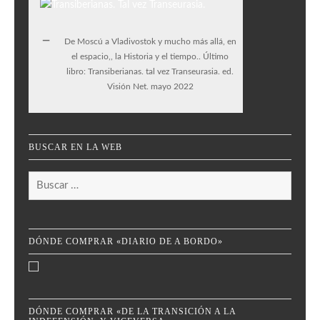
De Moscú a Vladivostok y mucho más allá, en
el espacio,, la Historia y el tiempo.. Último
libro: Transiberianas. tal vez Transeurasia. ed.
Visión Net. mayo 2022
BUSCAR EN LA WEB
Buscar:
DÓNDE COMPRAR «DIARIO DE A BORDO»
DÓNDE COMPRAR «DE LA TRANSICIÓN A LA