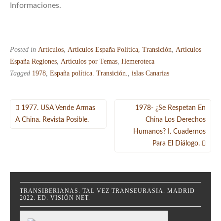
Informaciones.
Posted in
Artículos
,
Artículos España Política, Transición
,
Artículos
España Regiones
,
Artículos por Temas
,
Hemeroteca
Tagged
1978
,
España política. Transición.
,
islas Canarias
Navegación
1977. USA Vende Armas
1978- ¿Se Respetan En
de
A China. Revista Posible.
China Los Derechos
Humanos? I. Cuadernos
entradas
Para El Diálogo.
TRANSIBERIANAS. TAL VEZ TRANSEURASIA. MADRID
2022. ED. VISIÓN NET.