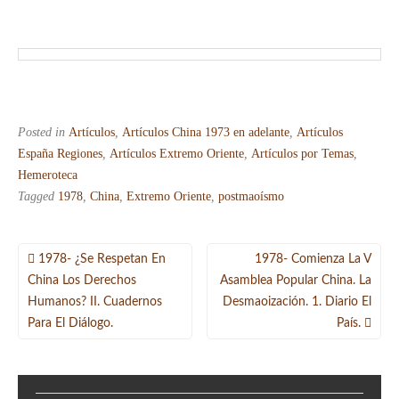
Posted in
Artículos
,
Artículos China 1973 en adelante
,
Artículos
España Regiones
,
Artículos Extremo Oriente
,
Artículos por Temas
,
Hemeroteca
Tagged
1978
,
China
,
Extremo Oriente
,
postmaoísmo
Navegación
1978- ¿Se Respetan En
1978- Comienza La V
de
China Los Derechos
Asamblea Popular China. La
Humanos? II. Cuadernos
Desmaoización. 1. Diario El
entradas
Para El Diálogo.
País.