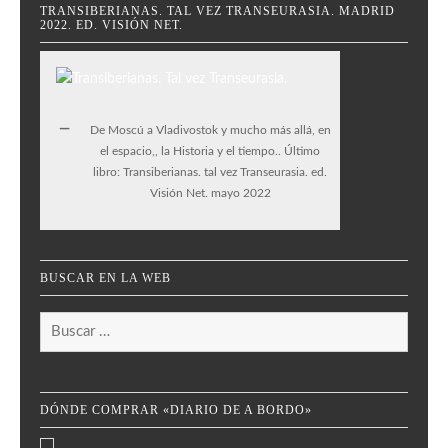
TRANSIBERIANAS. TAL VEZ TRANSEURASIA. MADRID
2022. ED. VISIÓN NET.
De Moscú a Vladivostok y mucho más allá, en
el espacio,, la Historia y el tiempo.. Último
libro: Transiberianas. tal vez Transeurasia. ed.
Visión Net. mayo 2022
BUSCAR EN LA WEB
Buscar:
DÓNDE COMPRAR «DIARIO DE A BORDO»