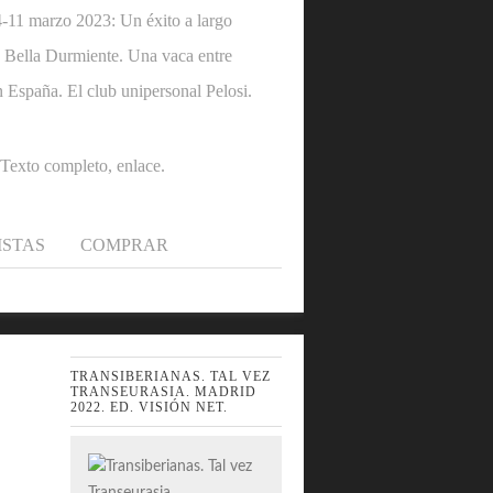
1 marzo 2023: Un éxito a largo
 la Bella Durmiente. Una vaca entre
n España. El club unipersonal Pelosi.
.Texto completo, enlace.
ISTAS
COMPRAR
TRANSIBERIANAS. TAL VEZ
TRANSEURASIA. MADRID
2022. ED. VISIÓN NET.