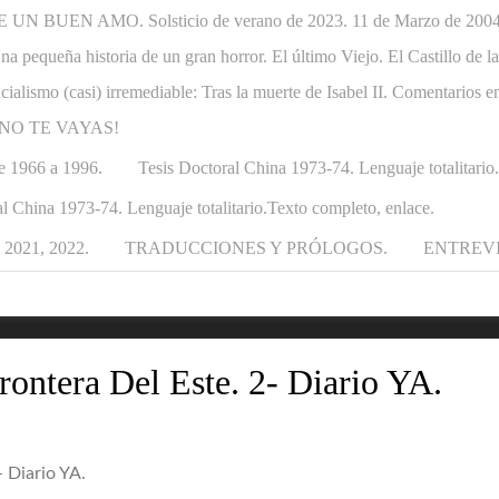
N BUEN AMO. Solsticio de verano de 2023. 11 de Marzo de 2004-1
. Una pequeña historia de un gran horror. El último Viejo. El Castillo de
ncialismo (casi) irremediable: Tras la muerte de Isabel II. Comentarios e
APÁ NO TE VAYAS!
e 1966 a 1996.
Tesis Doctoral China 1973-74. Lenguaje totalitario
l China 1973-74. Lenguaje totalitario.Texto completo, enlace.
021, 2022.
TRADUCCIONES Y PRÓLOGOS.
ENTREV
rontera Del Este. 2- Diario YA.
- Diario YA.