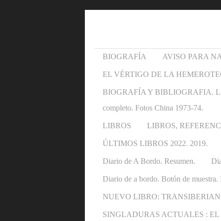
BIOGRAFÍA
AVISO PARA N
EL VÉRTIGO DE LA HEMEROTE
BIOGRAFÍA Y BIBLIOGRAFIA. Libros y 
completo. Fotos China 1973-74.
LIBROS
LIBROS, REFERENC
ÚLTIMOS LIBROS 2022. 2019.
Diario de A Bordo. Resumen.
Dia
Diario de a bordo. Botón de muestra. 
NUEVO LIBRO: TRANSIBERIAN
SINGLADURAS ACTUALES : EL OTRO