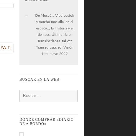
De Moscú a Vladivostok
y mucho más allá, en el
espacio,, la Historia y el
tiempo.. Último libro:
Transiberianas. tal vez
Transeurasia. ed. Visión
 YA.
Net. mayo 2022
BUSCAR EN LA WEB
Buscar:
DÓNDE COMPRAR «DIARIO
DE A BORDO»