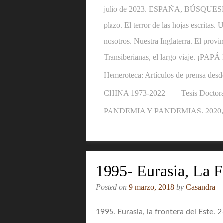
julio de 2023. ESPAÑA, BÚSQUESE U
plazo. El terror de las hojas escritas
nosotros. Nuestra Inglaterra. El provi
Transiberianas, el largo viaje. ¡P
Hemeroteca: Artículos de prensa desd
CHINA 1973-2022
Tesis Doctora
PANDEMIA Y PANDEMIAS. 2020, 2
1995- Eurasia, La F
Posted on
9 marzo, 2018
by
Casandra
1995. Eurasia, la frontera del Este. 2