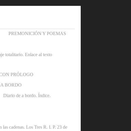
PREMONICIÓN Y POEMAS
otalitario. Enlace al texto
 CON PRÓLOGO
 A BORDO
Diario de a bordo. Índice.
denas. Los Tres R. I. P. 23 de