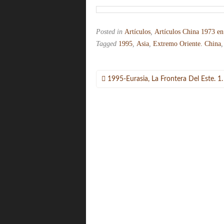
Posted in
Artículos
,
Artículos China 1973 en
Tagged
1995
,
Asia
,
Extremo Oriente. China
Navegación
1995-Eurasia, La Frontera Del Este. 1.
de
entradas