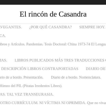
El rincón de Casandra
AVEGANTES.
¿POR QUÉ CASANDRA?
SIEMPRE HOY.
CA.
Artículos. Pandemias. Tesis Doctoral: China 1973-74 El Lenguaje t
IAS.
LIBROS PUBLICADOS MÁS TRES TRADUCCIONES
DESCRIPCIÓN LIBROS CONTRAPORTADAS
DIARIO DE
rio de a bordo. Presentación.
Diario de a bordo. Nomenclatura.
Himno del PIL (Piratas Irredentos Libres).
AS. TAL VEZ TRANSEURASIA.
 CURRÍCULUM. NI VÍCTIMA NI OPRIMIDA. Que no vivan las ca