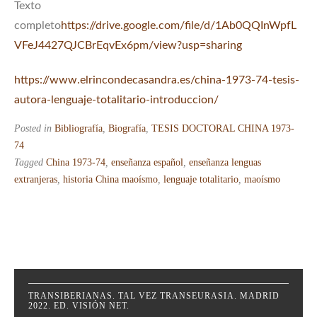
Texto
completo
https://drive.google.com/file/d/1Ab0QQInWpfL
VFeJ4427QJCBrEqvEx6pm/view?usp=sharing
https://www.elrincondecasandra.es/china-1973-74-tesis-
autora-lenguaje-totalitario-introduccion/
Posted in
Bibliografía
,
Biografía
,
TESIS DOCTORAL CHINA 1973-
74
Tagged
China 1973-74
,
enseñanza español
,
enseñanza lenguas
extranjeras
,
historia China maoísmo
,
lenguaje totalitario
,
maoísmo
TRANSIBERIANAS. TAL VEZ TRANSEURASIA. MADRID
2022. ED. VISIÓN NET.