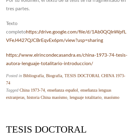
Por su volumen, el texto de la tesis se ha fragmentado en
tres partes.
Texto
completo
https://drive.google.com/file/d/1Ab0QQInWpfL
VFeJ4427QJCBrEqvEx6pm/view?usp=sharing
https://www.elrincondecasandra.es/china-1973-74-tesis-
autora-lenguaje-totalitario-introduccion/
Posted in
Bibliografía
,
Biografía
,
TESIS DOCTORAL CHINA 1973-
74
Tagged
China 1973-74
,
enseñanza español
,
enseñanza lenguas
extranjeras
,
historia China maoísmo
,
lenguaje totalitario
,
maoísmo
TESIS DOCTORAL