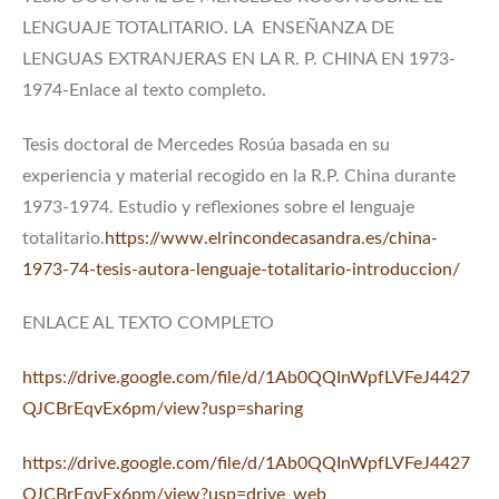
LENGUAJE TOTALITARIO. LA ENSEÑANZA DE
LENGUAS EXTRANJERAS EN LA R. P. CHINA EN 1973-
1974-Enlace al texto completo.
Tesis doctoral de Mercedes Rosúa basada en su
experiencia y material recogido en la R.P. China durante
1973-1974. Estudio y reflexiones sobre el lenguaje
totalitario.
https://www.elrincondecasandra.es/china-
1973-74-tesis-autora-lenguaje-totalitario-introduccion/
ENLACE AL TEXTO COMPLETO
https://drive.google.com/file/d/1Ab0QQInWpfLVFeJ4427
QJCBrEqvEx6pm/view?usp=sharing
https://drive.google.com/file/d/1Ab0QQInWpfLVFeJ4427
QJCBrEqvEx6pm/view?usp=drive_web