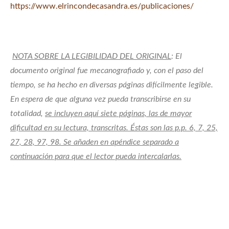
https://www.elrincondecasandra.es/publicaciones/
NOTA SOBRE LA LEGIBILIDAD DEL ORIGINAL
: El
documento original fue mecanografiado y, con el paso del
tiempo, se ha hecho en diversas páginas difícilmente legible.
En espera de que alguna vez pueda transcribirse en su
totalidad,
se incluyen aquí siete páginas, las de mayor
dificultad en su lectura, transcritas. Éstas son las p.p. 6, 7, 25,
27, 28, 97, 98. Se añaden en apéndice separado a
continuación para que el lector pueda intercalarlas.