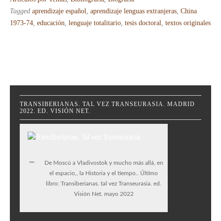
Tagged
aprendizaje español
,
aprendizaje lenguas extranjeras
,
China
1973-74
,
educación
,
lenguaje totalitario
,
tesis doctoral
,
textos originales
TRANSIBERIANAS. TAL VEZ TRANSEURASIA. MADRID
2022. ED. VISIÓN NET.
De Moscú a Vladivostok y mucho más allá, en
el espacio,, la Historia y el tiempo.. Último
libro: Transiberianas. tal vez Transeurasia. ed.
Visión Net. mayo 2022