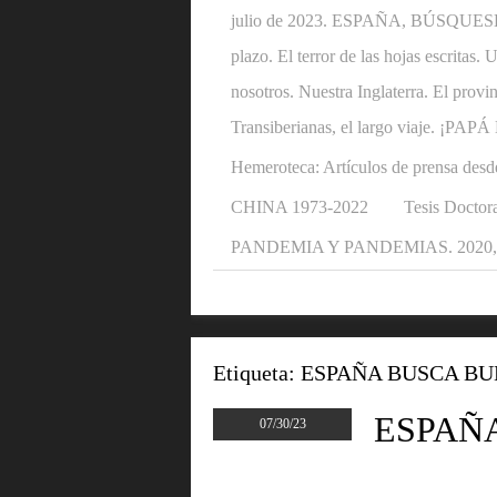
julio de 2023. ESPAÑA, BÚSQUESE U
plazo. El terror de las hojas escritas
nosotros. Nuestra Inglaterra. El provi
Transiberianas, el largo viaje. ¡P
Hemeroteca: Artículos de prensa desd
CHINA 1973-2022
Tesis Doctora
PANDEMIA Y PANDEMIAS. 2020, 2
Etiqueta:
ESPAÑA BUSCA B
ESPAÑ
07/30/23