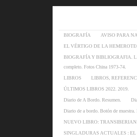
BIOGRAFÍA
AVISO PARA N
EL VÉRTIGO DE LA HEMEROTE
BIOGRAFÍA Y BIBLIOGRAFIA. Libros y 
completo. Fotos China 1973-74.
LIBROS
LIBROS, REFERENC
ÚLTIMOS LIBROS 2022. 2019.
Diario de A Bordo. Resumen.
Dia
Diario de a bordo. Botón de muestra. 
NUEVO LIBRO: TRANSIBERIAN
SINGLADURAS ACTUALES : EL OTRO