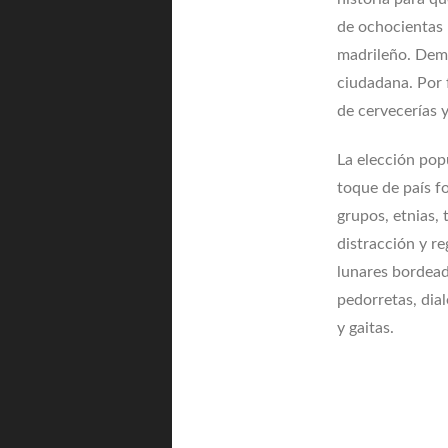
de ochocientas 
madrileño. Dema
ciudadana. Por f
de cervecerías 
La elección pop
toque de país fo
grupos, etnias, 
distracción y re
lunares bordead
pedorretas, dia
y gaitas.