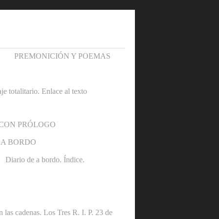
PREMONICIÓN Y POEMAS
otalitario. Enlace al texto
 CON PRÓLOGO
 A BORDO
Diario de a bordo. Índice.
denas. Los Tres R. I. P. 23 de