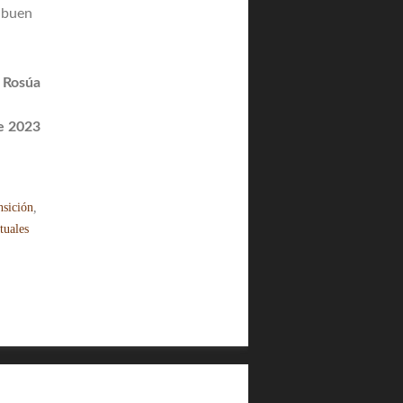
 buen
Rosúa
de 2023
nsición
,
tuales