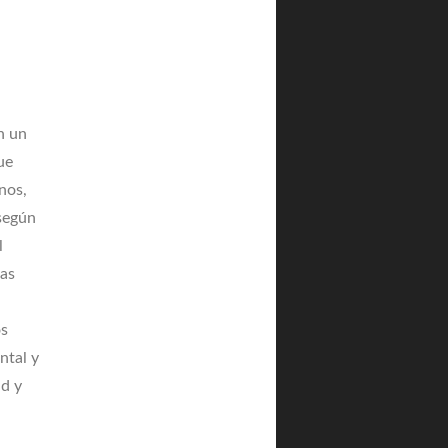
n un
ue
nos,
 según
l
las
os
ntal y
ad y