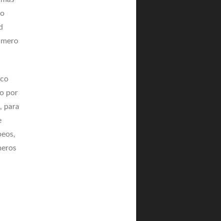
to
d
número
ico
no por
, para
e
peos,
meros