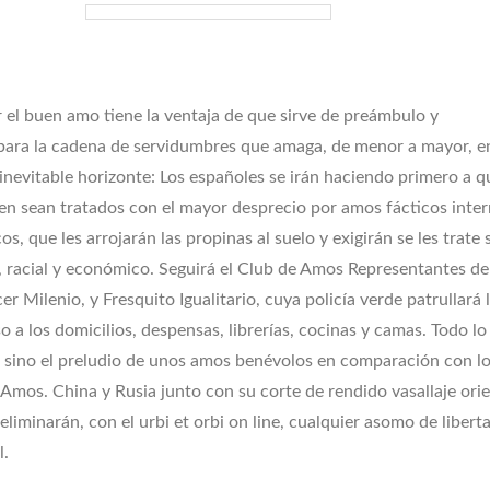
 el buen amo tiene la ventaja de que sirve de preámbulo y
para la cadena de servidumbres que amaga, de menor a mayor, e
nevitable horizonte: Los españoles se irán haciendo primero a q
ten sean tratados con el mayor desprecio por amos fácticos inter
os, que les arrojarán las propinas al suelo y exigirán se les trate
l, racial y económico. Seguirá el Club de Amos Representantes de
cer Milenio, y Fresquito Igualitario, cuya policía verde patrullará 
o a los domicilios, despensas, librerías, cocinas y camas. Todo lo
á sino el preludio de unos amos benévolos en comparación con l
mos. China y Rusia junto con su corte de rendido vasallaje orie
eliminarán, con el urbi et orbi on line, cualquier asomo de libert
l.