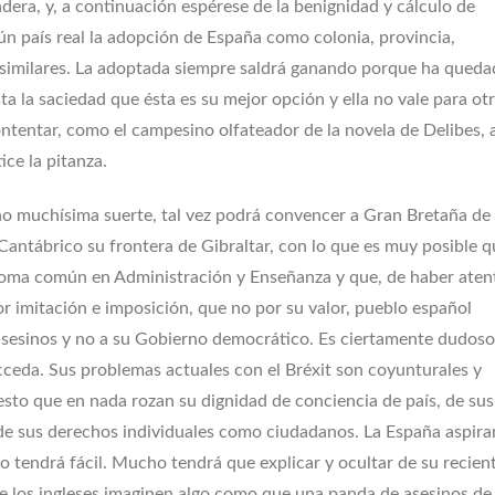
ndera, y, a continuación espérese de la benignidad y cálculo de
gún país real la adopción de España como colonia, provincia,
similares. La adoptada siempre saldrá ganando porque ha qued
a la saciedad que ésta es su mejor opción y ella no vale para ot
ntentar, como el campesino olfateador de la novela de Delibes, a
ce la pitanza.
o muchísima suerte, tal vez podrá convencer a Gran Bretaña de
 Cantábrico su frontera de Gibraltar, con lo que es muy posible q
ioma común en Administración y Enseñanza y que, de haber ate
por imitación e imposición, que no por su valor, pueblo español
asesinos y no a su Gobierno democrático. Es ciertamente dudos
ceda. Sus problemas actuales con el Bréxit son coyunturales y
sto que en nada rozan su dignidad de conciencia de país, de sus
 de sus derechos individuales como ciudadanos. La España aspira
lo tendrá fácil. Mucho tendrá que explicar y ocultar de su recien
ue los ingleses imaginen algo como que una panda de asesinos d