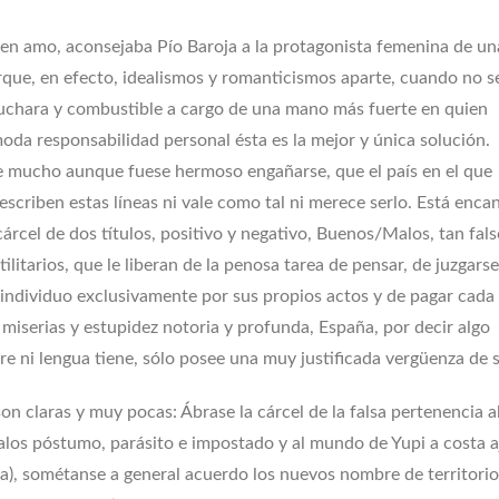
n amo, aconsejaba Pío Baroja a la protagonista femenina de un
rque, en efecto, idealismos y romanticismos aparte, cuando no s
 cuchara y combustible a cargo de una mano más fuerte en quien
moda responsabilidad personal ésta es la mejor y única solución.
 mucho aunque fuese hermoso engañarse, que el país en el que
escriben estas líneas ni vale como tal ni merece serlo. Está enca
 cárcel de dos títulos, positivo y negativo, Buenos/Malos, tan fals
tilitarios, que le liberan de la penosa tarea de pensar, de juzgarse
individuo exclusivamente por sus propios actos y de pagar cada
 miserias y estupidez notoria y profunda, España, por decir algo
e ni lengua tiene, sólo posee una muy justificada vergüenza de s
on claras y muy pocas: Ábrase la cárcel de la falsa pertenencia a
os póstumo, parásito e impostado y al mundo de Yupi a costa a
na), sométanse a general acuerdo los nuevos nombre de territorio