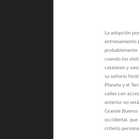
La adopción por
entrenamiento 
probablemente i
cuando los visi
catalanes y vasc
su señorío fora
Planeta y el Ter
calles con acces
anterior no ser
Grande Buenos A
occidental, que 
criterio persona