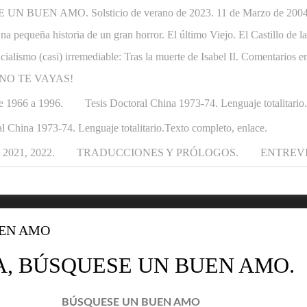
N BUEN AMO. Solsticio de verano de 2023. 11 de Marzo de 2004-1
. Una pequeña historia de un gran horror. El último Viejo. El Castillo de
ncialismo (casi) irremediable: Tras la muerte de Isabel II. Comentarios e
APÁ NO TE VAYAS!
e 1966 a 1996.
Tesis Doctoral China 1973-74. Lenguaje totalitario
l China 1973-74. Lenguaje totalitario.Texto completo, enlace.
021, 2022.
TRADUCCIONES Y PRÓLOGOS.
ENTREV
UEN AMO
A, BÚSQUESE UN BUEN AMO.
BÚSQUESE UN BUEN AMO