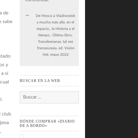
a de
De Moscú a Vladivostok
e sabe
y mucho más allá, en el
espacio,, la Historia y el
tiempo.. Último libro:
Transiberianas. tal vez
Transeurasia. ed. Visión
Net. mayo 2022
ntado
os y
 a sí
BUSCAR EN LA WEB
 cual
Buscar:
í.
l club
DÓNDE COMPRAR «DIARIO
jena
DE A BORDO»
,