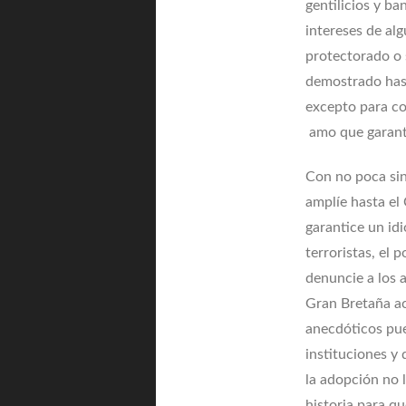
gentilicios y ba
intereses de al
protectorado o 
demostrado hast
excepto para co
amo que garanti
Con no poca sin
amplíe hasta el
garantice un id
terroristas, el 
denuncie a los 
Gran Bretaña ac
anecdóticos pue
instituciones y
la adopción no 
historia para q