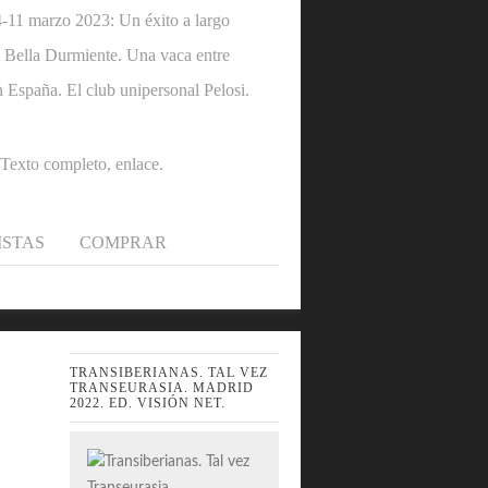
1 marzo 2023: Un éxito a largo
 la Bella Durmiente. Una vaca entre
n España. El club unipersonal Pelosi.
.Texto completo, enlace.
ISTAS
COMPRAR
TRANSIBERIANAS. TAL VEZ
TRANSEURASIA. MADRID
2022. ED. VISIÓN NET.