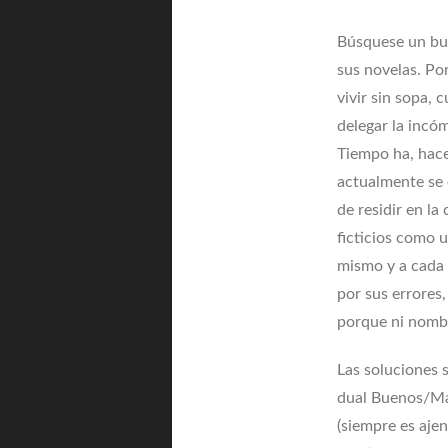
Búsquese un bue
sus novelas. Po
vivir sin sopa,
delegar la incó
Tiempo ha, hace
actualmente se 
de residir en la
ficticios como u
mismo y a cada 
por sus errores,
porque ni nombr
Las soluciones s
dual Buenos/Mal
(siempre es aje