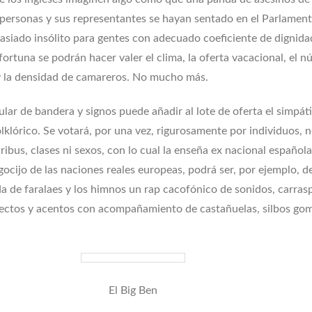
personas y sus representantes se hayan sentado en el Parlamen
siado insólito para gentes con adecuado coeficiente de dignida
ortuna se podrán hacer valer el clima, la oferta vacacional, el 
y la densidad de camareros. No mucho más.
ular de bandera y signos puede añadir al lote de oferta el simpát
lklórico. Se votará, por una vez, rigurosamente por individuos, 
tribus, clases ni sexos, con lo cual la enseña ex nacional española
gocijo de las naciones reales europeas, podrá ser, por ejemplo, d
a de faralaes y los himnos un rap cacofónico de sonidos, carras
lectos y acentos con acompañamiento de castañuelas, silbos go
El Big Ben