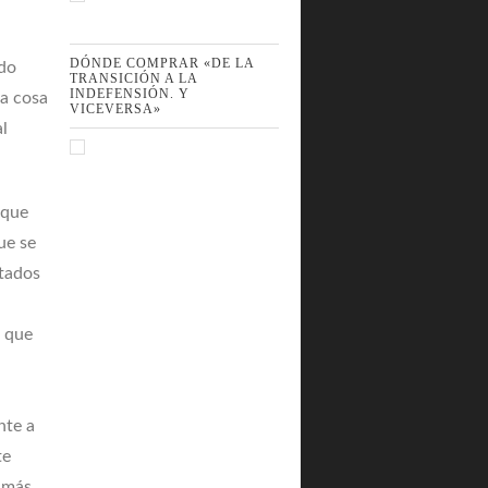
DÓNDE COMPRAR «DE LA
ado
TRANSICIÓN A LA
INDEFENSIÓN. Y
ra cosa
VICEVERSA»
l
 que
ue se
ntados
o que
nte a
te
e más