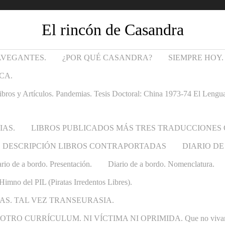
El rincón de Casandra
AVEGANTES.
¿POR QUÉ CASANDRA?
SIEMPRE HOY.
CA.
Artículos. Pandemias. Tesis Doctoral: China 1973-74 El Lenguaje t
IAS.
LIBROS PUBLICADOS MÁS TRES TRADUCCIONES
DESCRIPCIÓN LIBROS CONTRAPORTADAS
DIARIO DE
rio de a bordo. Presentación.
Diario de a bordo. Nomenclatura.
Himno del PIL (Piratas Irredentos Libres).
AS. TAL VEZ TRANSEURASIA.
 CURRÍCULUM. NI VÍCTIMA NI OPRIMIDA. Que no vivan las ca