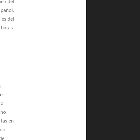
ien del
spañol,
les del
rbatas.
a
te
no
 no
ntas en
 no
de