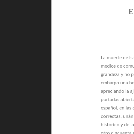
E
La muerte de Is
medios de comuni
grandeza y no por
embargo una her
apreciando la aj
portadas abiert
español, en las 
correctas, unán
histórico y de l
otro cincuenta 