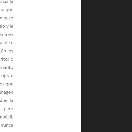
acia la
rno que
un peso
lo y la
aria en
a idea.
tán los
ritorio
 cuanto
bajeza:
los que
 imagen
abel la
s, pero
mbécil,
y nunca