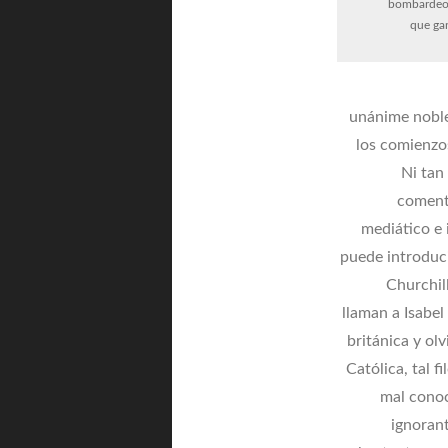
bombardeos
que gan
unánime noblez
los comienzo
Ni tan
coment
mediático e 
puede introduci
Churchil
llaman a Isabel
británica y ol
Católica, tal f
mal conoc
ignorant