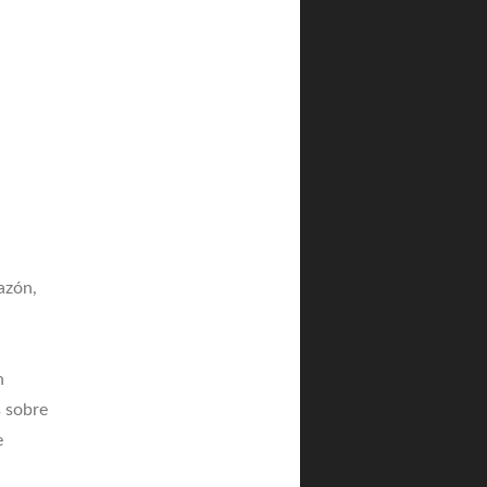
azón,
n
s sobre
e
n