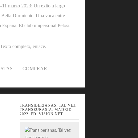
1 marzo 2023: Un éxito a largo
 la Bella Durmiente. Una vaca entre
n España. El club unipersonal Pelosi.
.Texto completo, enlace.
ISTAS
COMPRAR
TRANSIBERIANAS. TAL VEZ
TRANSEURASIA. MADRID
2022. ED. VISIÓN NET.