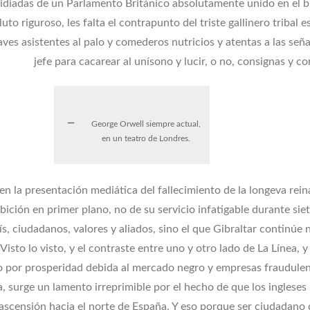
idiadas de un Parlamento Británico absolutamente unido en el b
luto riguroso, les falta el contrapunto del triste gallinero tribal e
aves asistentes al palo y comederos nutricios y atentas a las seña
jefe para cacarear al unísono y lucir, o no, consignas y co
George Orwell siempre actual,
en un teatro de Londres.
en la presentación mediática del fallecimiento de la longeva rein
ibición en primer plano, no de su servicio infatigable durante sie
s, ciudadanos, valores y aliados, sino el que Gibraltar continúe 
Visto lo visto, y el contraste entre uno y otro lado de La Línea, y
o por prosperidad debida al mercado negro y empresas fraudule
a, surge un lamento irreprimible por el hecho de que los ingleses
ascensión hacia el norte de España. Y eso porque ser ciudadano 