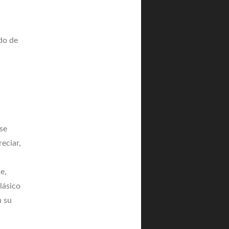
do de
rse
eciar,
e,
lásico
n su