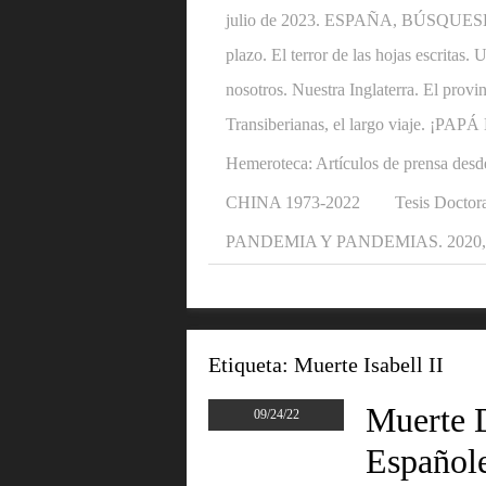
julio de 2023. ESPAÑA, BÚSQUESE U
plazo. El terror de las hojas escritas
nosotros. Nuestra Inglaterra. El provi
Transiberianas, el largo viaje. ¡P
Hemeroteca: Artículos de prensa desd
CHINA 1973-2022
Tesis Doctora
PANDEMIA Y PANDEMIAS. 2020, 2
Etiqueta:
Muerte Isabell II
Muerte 
09/24/22
Españole