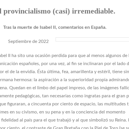
l provincialismo (casi) irremediable.
Tras la muerte de Isabel II, comentarios en España.
Septiembre de 2022
abel II ha sito una ocasión perdida para que al menos algunos de 
cación españoles, por una vez, al fin se inclinaran por el lado d
 el de la envidia. Ésta última, fea, amarillenta y estéril, tiene si
mana hermosa: la aspiración a la superioridad propia admirand
ena. Quedan en el limbo del papel impreso, de las imágenes falli
amente pedagógicas, tan necesarias como ingratas para el gran p
que figuraran, a cincuenta por ciento de espacio, las multitudes t
imes en su civismo, en su pena y en la conciencia del momento
a fidelidad al país para el que trabajó y al que simbolizó su Reina. 
por ciento, el contraste de Gran Bretaña con la Piel de Toro (se 