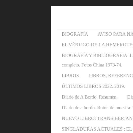
BIOGRAFÍA
AVISO PARA N
EL VÉRTIGO DE LA HEMEROTE
BIOGRAFÍA Y BIBLIOGRAFIA. Libros y 
completo. Fotos China 1973-74.
LIBROS
LIBROS, REFERENC
ÚLTIMOS LIBROS 2022. 2019.
Diario de A Bordo. Resumen.
Dia
Diario de a bordo. Botón de muestra. 
NUEVO LIBRO: TRANSIBERIAN
SINGLADURAS ACTUALES : EL OTRO