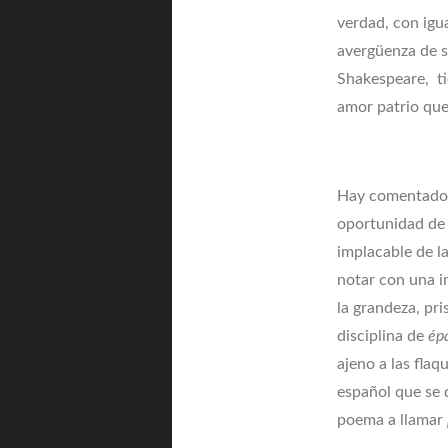
verdad, con igu
avergüenza de sí
Shakespeare, ti
amor patrio que 
Hay comentadores
oportunidad de 
implacable de la
notar con una i
la grandeza, pri
disciplina de
ép
ajeno a las flaq
español que se 
poema a llamar