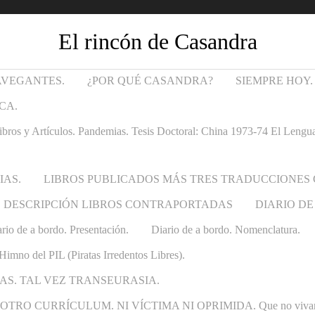
El rincón de Casandra
AVEGANTES.
¿POR QUÉ CASANDRA?
SIEMPRE HOY.
CA.
Artículos. Pandemias. Tesis Doctoral: China 1973-74 El Lenguaje t
IAS.
LIBROS PUBLICADOS MÁS TRES TRADUCCIONES
DESCRIPCIÓN LIBROS CONTRAPORTADAS
DIARIO DE
rio de a bordo. Presentación.
Diario de a bordo. Nomenclatura.
Himno del PIL (Piratas Irredentos Libres).
AS. TAL VEZ TRANSEURASIA.
 CURRÍCULUM. NI VÍCTIMA NI OPRIMIDA. Que no vivan las ca