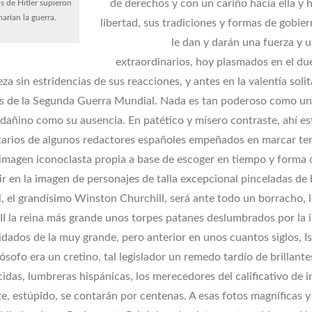
de derechos y con un cariño hacia ella y h
 de Hitler supieron
arían la guerra.
libertad, sus tradiciones y formas de gobie
le dan y darán una fuerza y 
extraordinarios, hoy plasmados en el due
a sin estridencias de sus reacciones, y antes en la valentía solit
s de la Segunda Guerra Mundial. Nada es tan poderoso como un
 dañino como su ausencia. En patético y mísero contraste, ahí es
arios de algunos redactores españoles empeñados en marcar ter
imagen iconoclasta propia a base de escoger en tiempo y forma
r en la imagen de personajes de talla excepcional pinceladas de 
l, el grandísimo Winston Churchill, será ante todo un borracho, 
 II la reina más grande unos torpes patanes deslumbrados por la
vidados de la muy grande, pero anterior en unos cuantos siglos, Is
ilósofo era un cretino, tal legislador un remedo tardío de brillante
idas, lumbreras hispánicas, los merecedores del calificativo de i
e, estúpido, se contarán por centenas. A esas fotos magníficas 