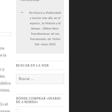
De Moscú a Vladivostok
y mucho más allá, en el
espacio,, la Historia y el
tiempo.. Último libro:
Transiberianas. tal vez
Transeurasia. ed. Visión
Net. mayo 2022
los
e la
n
BUSCAR EN LA WEB
o y
das,
Buscar:
úblico
ristes,
DÓNDE COMPRAR «DIARIO
DE A BORDO»
En el
supone