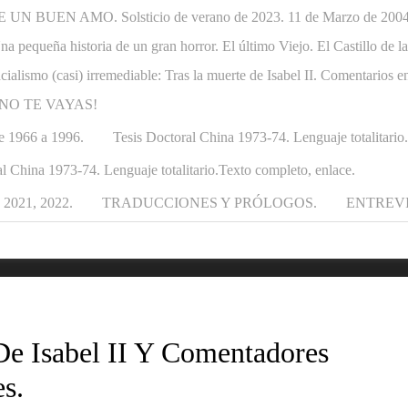
N BUEN AMO. Solsticio de verano de 2023. 11 de Marzo de 2004-1
. Una pequeña historia de un gran horror. El último Viejo. El Castillo de
ncialismo (casi) irremediable: Tras la muerte de Isabel II. Comentarios e
APÁ NO TE VAYAS!
e 1966 a 1996.
Tesis Doctoral China 1973-74. Lenguaje totalitario
l China 1973-74. Lenguaje totalitario.Texto completo, enlace.
021, 2022.
TRADUCCIONES Y PRÓLOGOS.
ENTREV
De Isabel II Y Comentadores
s.