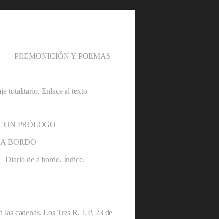
PREMONICIÓN Y POEMAS
otalitario. Enlace al texto
 CON PRÓLOGO
 A BORDO
Diario de a bordo. Índice.
denas. Los Tres R. I. P. 23 de