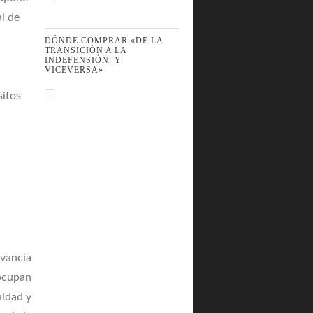
al de
a
DÓNDE COMPRAR «DE LA
TRANSICIÓN A LA
INDEFENSIÓN. Y
VICEVERSA»
sitos
evancia
 ocupan
aldad y