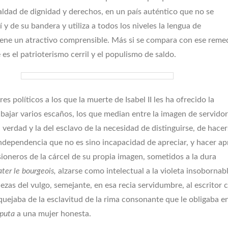
aldad de dignidad y derechos, en un país auténtico que no se
 y de su bandera y utiliza a todos los niveles la lengua de
ene un atractivo comprensible. Más si se compara con ese reme
es el patrioterismo cerril y el populismo de saldo.
 políticos a los que la muerte de Isabel II les ha ofrecido la
bajar varios escaños, los que median entre la imagen de servidor
 verdad y la del esclavo de la necesidad de distinguirse, de hace
ndependencia que no es sino incapacidad de apreciar, y hacer apr
sioneros de la cárcel de su propia imagen, sometidos a la dura
ater le bourgeois,
alzarse como intelectual a la violeta insobornabl
uezas del vulgo, semejante, en esa recia servidumbre, al escritor c
quejaba de la esclavitud de la rima consonante que le obligaba e
puta
a una mujer honesta.