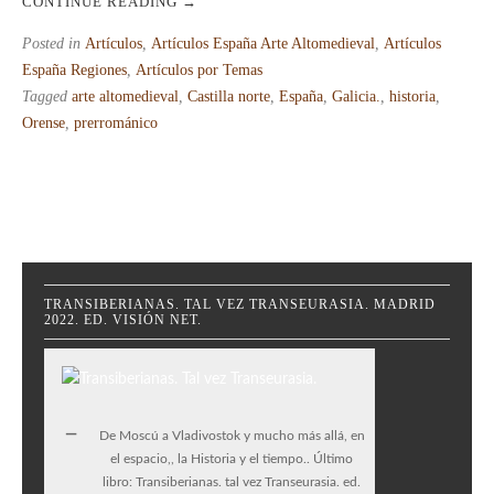
CONTINUE READING
→
Posted in
Artículos
,
Artículos España Arte Altomedieval
,
Artículos
España Regiones
,
Artículos por Temas
Tagged
arte altomedieval
,
Castilla norte
,
España
,
Galicia.
,
historia
,
Orense
,
prerrománico
TRANSIBERIANAS. TAL VEZ TRANSEURASIA. MADRID
2022. ED. VISIÓN NET.
De Moscú a Vladivostok y mucho más allá, en
el espacio,, la Historia y el tiempo.. Último
libro: Transiberianas. tal vez Transeurasia. ed.