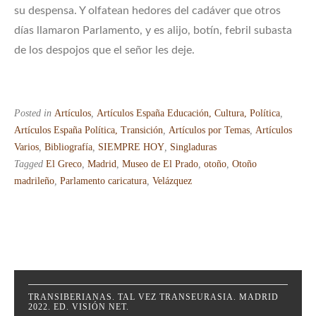
su despensa. Y olfatean hedores del cadáver que otros
días llamaron Parlamento, y es alijo, botín, febril subasta
de los despojos que el señor les deje.
Posted in
Artículos
,
Artículos España Educación, Cultura, Política
,
Artículos España Política, Transición
,
Artículos por Temas
,
Artículos
Varios
,
Bibliografía
,
SIEMPRE HOY
,
Singladuras
Tagged
El Greco
,
Madrid
,
Museo de El Prado
,
otoño
,
Otoño
madrileño
,
Parlamento caricatura
,
Velázquez
TRANSIBERIANAS. TAL VEZ TRANSEURASIA. MADRID
2022. ED. VISIÓN NET.