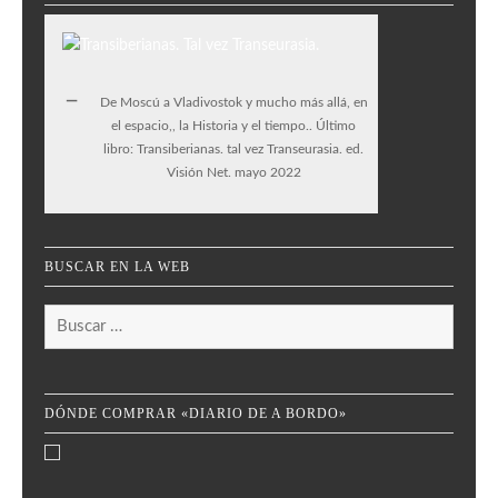
De Moscú a Vladivostok y mucho más allá, en
el espacio,, la Historia y el tiempo.. Último
libro: Transiberianas. tal vez Transeurasia. ed.
Visión Net. mayo 2022
BUSCAR EN LA WEB
Buscar:
DÓNDE COMPRAR «DIARIO DE A BORDO»