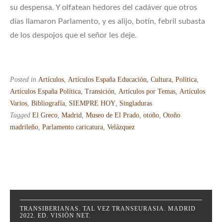
su despensa. Y olfatean hedores del cadáver que otros
días llamaron Parlamento, y es alijo, botín, febril subasta
de los despojos que el señor les deje.
Posted in
Artículos
,
Artículos España Educación, Cultura, Política
,
Artículos España Política, Transición
,
Artículos por Temas
,
Artículos
Varios
,
Bibliografía
,
SIEMPRE HOY
,
Singladuras
Tagged
El Greco
,
Madrid
,
Museo de El Prado
,
otoño
,
Otoño
madrileño
,
Parlamento caricatura
,
Velázquez
TRANSIBERIANAS. TAL VEZ TRANSEURASIA. MADRID
2022. ED. VISIÓN NET.