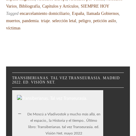
Varios
,
Bibliografía
,
Capítulos y Artículos
,
SIEMPRE HOY
Tagged
encarcelamiento domiciliario
,
España
,
llamada Gobiernos
,
muertos
,
pandemia. triaje. selección letal
,
peligro
,
petición asilo
,
víctimas
TRANSIBERIANAS. TAL VEZ TRANSEURASIA. MADRID
2022. ED. VISIÓN NET.
De Moscú a Vladivostok y mucho más allá, en
el espacio,, la Historia y el tiempo.. Último
libro: Transiberianas. tal vez Transeurasia. ed.
Visión Net. mayo 2022