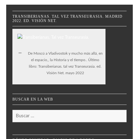
TRANSIBERIANAS. TAL VEZ TRANSEURASIA. MADRID
2022. ED. VISIÓN NET.
De Moscú a Vladivostok y mucho más allá, en
el espacio,, la Historia y el tiempo.. Último
libro: Transiberianas. tal vez Transeurasia. ed.
Visión Net. mayo 2022
BUSCAR EN LA WEB
Buscar: