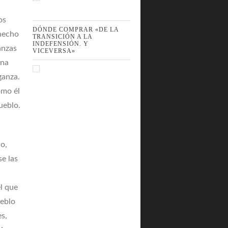
os
DÓNDE COMPRAR «DE LA
 hecho
TRANSICIÓN A LA
INDEFENSIÓN. Y
anzas
VICEVERSA»
una
ganza.
omo él
ueblo.
do,
e las
el que
ueblo
es,