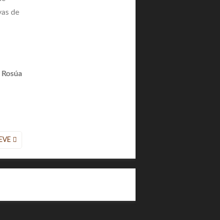
vas de
Rosúa
EVE