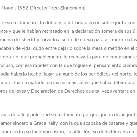
h Noon”, 1952-Director Fred Zinnemann)
 su testamento, lo dobló y lo introdujo en un sobre junto con 
nte y que le habían retrasado en la declaración somera de sus ú
ficina del sheriff y forzado a serlo de nuevo para así morir en la
edaban de vida, dudó entre dejarlo sobre la mesa o metido en el 
un notario, que probablemente lo rechazaría para no compromete
 Incluso, con esa rapidez con la que foguea el pensamiento cuand
 podía haberlo hecho llegar a alguno de los periódicos del norte, l
 inútil. Iban a matarle, en las mismas calles que había defendido,
 libros de leyes y Declaración de Derechos que tal vez aventara en
más detalle y pulcritud su testamento porque quería dejar, junt
 amor sincero a Grace Kelly, con la que acababa de casarse y qu
es por escrito su incomprensión, su aflicción, su duda hincada en 