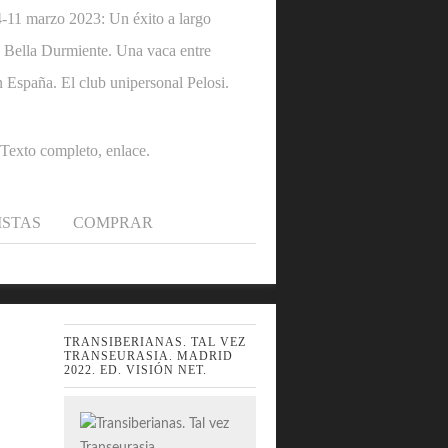
1 marzo 2023: Un éxito a largo
 la Bella Durmiente. Una vaca entre
n España. El club unipersonal Pelosi.
.Texto completo, enlace.
ISTAS
COMPRAR
TRANSIBERIANAS. TAL VEZ
TRANSEURASIA. MADRID
2022. ED. VISIÓN NET.