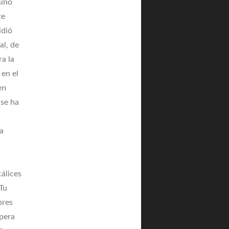
sino
te
idió
al, de
ra la
en el
en
 se ha
a
cálices
Tu
bres
spera