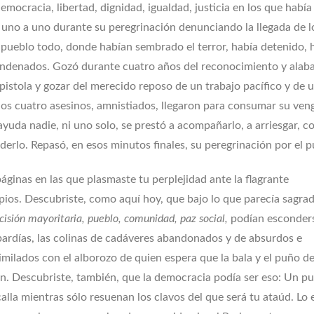
emocracia, libertad, dignidad, igualdad, justicia en los que había
 uno a uno durante su peregrinación denunciando la llegada de l
l pueblo todo, donde habían sembrado el terror, había detenido,
ondenados. Gozó durante cuatro años del reconocimiento y alab
a pistola y gozar del merecido reposo de un trabajo pacífico y de 
 los cuatro asesinos, amnistiados, llegaron para consumar su ven
yuda nadie, ni uno solo, se prestó a acompañarlo, a arriesgar, c
derlo. Repasó, en esos minutos finales, su peregrinación por el p
áginas en las que plasmaste tu perplejidad ante la flagrante
ipios. Descubriste, como aquí hoy, que bajo lo que parecía sagra
isión mayoritaria, pueblo, comunidad, paz social,
podían esconders
bardías, las colinas de cadáveres abandonados y de absurdos e
similados con el alborozo de quien espera que la bala y el puño d
en. Descubriste, también, que la democracia podía ser eso: Un p
alla mientras sólo resuenan los clavos del que será tu ataúd. Lo 