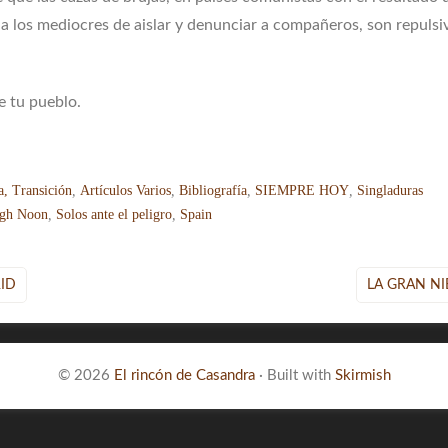
a los mediocres de aislar y denunciar a compañeros, son repulsi
e tu pueblo.
a, Transición
,
Artículos Varios
,
Bibliografía
,
SIEMPRE HOY
,
Singladuras
gh Noon
,
Solos ante el peligro
,
Spain
ID
LA GRAN NI
© 2026
El rincón de Casandra
·
Built with
Skirmish