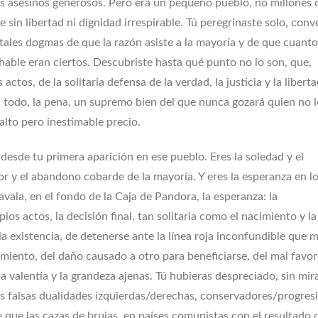
los asesinos generosos. Pero era un pequeño pueblo, no millones 
 sin libertad ni dignidad irrespirable. Tú peregrinaste solo, con
ntales dogmas de que la razón asiste a la mayoría y de que cuanto
able eran ciertos. Descubriste hasta qué punto no lo son, que,
actos, de la solitaria defensa de la verdad, la justicia y la liberta
 a todo, la pena, un supremo bien del que nunca gozará quien no 
 alto pero inestimable precio.
o desde tu primera aparición en ese pueblo. Eres la soledad y el
rror y el abandono cobarde de la mayoría. Y eres la esperanza en l
vala, en el fondo de la Caja de Pandora, la esperanza: la
ios actos, la decisión final, tan solitaria como el nacimiento y la
a existencia, de detenerse ante la línea roja inconfundible que 
hamiento, del daño causado a otro para beneficiarse, del mal favo
a valentía y la grandeza ajenas. Tú hubieras despreciado, sin mira
las falsas dualidades izquierdas/derechas, conservadores/progresi
que las cazas de brujas, en países comunistas con el resultado 