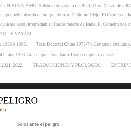
N BUEN AMO. Solsticio de verano de 2023. 11 de Marzo de 2004-1
. Una pequeña historia de un gran horror. El último Viejo. El Castillo de
ncialismo (casi) irremediable: Tras la muerte de Isabel II. Comentarios e
APÁ NO TE VAYAS!
e 1966 a 1996.
Tesis Doctoral China 1973-74. Lenguaje totalitario
l China 1973-74. Lenguaje totalitario.Texto completo, enlace.
021, 2022.
TRADUCCIONES Y PRÓLOGOS.
ENTREV
 PELIGRO
dra
Solos ante el peligro.