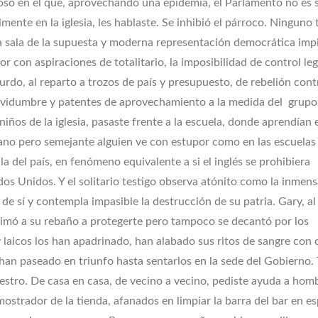
ioso en el que, aprovechando una epidemia, el Parlamento no es 
mente en la iglesia, les hablaste. Se inhibió el párroco. Ninguno 
 sala de la supuesta y moderna representación democrática imp
r con aspiraciones de totalitario, la imposibilidad de control leg
rdo, al reparto a trozos de país y presupuesto, de rebelión cont
rvidumbre y patentes de aprovechamiento a la medida del grupo 
 niños de la iglesia, pasaste frente a la escuela, donde aprendían 
ejano pero semejante alguien ve con estupor como en las escuelas
la del país, en fenómeno equivalente a si el inglés se prohibiera
os Unidos. Y el solitario testigo observa atónito como la inmens
 de sí y contempla impasible la destrucción de su patria. Gary, al
imó a su rebaño a protegerte pero tampoco se decantó por los
y laicos los han apadrinado, han alabado sus ritos de sangre con 
han paseado en triunfo hasta sentarlos en la sede del Gobierno. 
estro. De casa en casa, de vecino a vecino, pediste ayuda a hom
mostrador de la tienda, afanados en limpiar la barra del bar en e