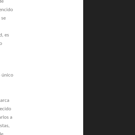
de
vencido
 se
d, es
lo
o único
marca
recido
rlos a
stas,
de