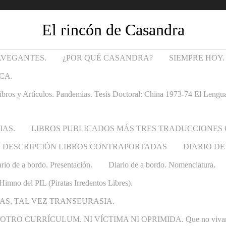
El rincón de Casandra
AVEGANTES.
¿POR QUÉ CASANDRA?
SIEMPRE HOY.
CA.
Artículos. Pandemias. Tesis Doctoral: China 1973-74 El Lenguaje t
IAS.
LIBROS PUBLICADOS MÁS TRES TRADUCCIONES
DESCRIPCIÓN LIBROS CONTRAPORTADAS
DIARIO DE
rio de a bordo. Presentación.
Diario de a bordo. Nomenclatura.
Himno del PIL (Piratas Irredentos Libres).
AS. TAL VEZ TRANSEURASIA.
 CURRÍCULUM. NI VÍCTIMA NI OPRIMIDA. Que no vivan las ca