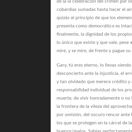
de la la celebración del crimen por 
cobardías sumadas hasta hacer el aire
quizás al principio de que los eleme
presenta como democrático es intach
finalmente, la dignidad de los propios 
lo único que existe y que vale, pese
mire, y se mire, de frente y pague su
Gary, tú eres eterno, lo llevas siend
desconcierto ante la injusticia, el e
y tan olvidado que merece crédito y a
responsabilidad individual de los prop
muerte, de vivir honradamente o no l
la frontera de la vileza del aprovec
por omisión, del oscuro rencor ante l
los que se protegen en la cárcel de 
buenos/malos. Sabías perfectamente 