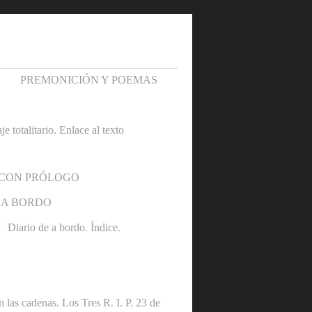
PREMONICIÓN Y POEMAS
otalitario. Enlace al texto
 CON PRÓLOGO
 A BORDO
Diario de a bordo. Índice.
denas. Los Tres R. I. P. 23 de