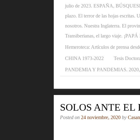
julio de 2023. ESPAÑA, BÚSQUESE U
plazo. El terror de las hojas escritas
nosotros. Nuestra Inglaterra. El provi
Transiberianas, el largo viaje. ¡P
Hemeroteca: Artículos de prensa desd
CHINA 1973-2022
Tesis Doctora
PANDEMIA Y PANDEMIAS. 2020, 2
SOLOS ANTE EL
Posted on
24 noviembre, 2020
by
Casan