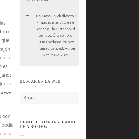
De Moscú a Vladivostok
y mucho más allá, en el
las
espacio,, la Historia y el
ltimas
tiempo.. Último libro:
s que
Transiberianas. tal vez
Transeurasia. ed. Visión
cajón.
Net. mayo 2022
rse, o
o es
ejanos
BUSCAR EN LA WEB
 junto
 breve
Buscar:
o con
DÓNDE COMPRAR «DIARIO
e podía
DE A BORDO»
lo más