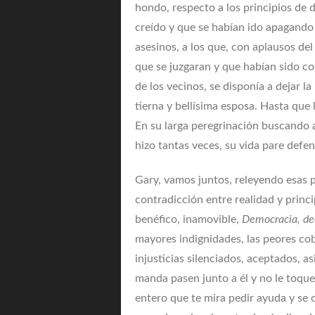
hondo, respecto a los principios de d
creído y que se habían ido apagando
asesinos, a los que, con aplausos de
que se juzgaran y que habían sido c
de los vecinos, se disponía a dejar l
tierna y bellísima esposa. Hasta que
En su larga peregrinación buscando a
hizo tantas veces, su vida pare defen
Gary, vamos juntos, releyendo esas p
contradicción entre realidad y princ
benéfico, inamovible,
Democracia, dec
mayores indignidades, las peores co
injusticias silenciados, aceptados, a
manda pasen junto a él y no le toqu
entero que te mira pedir ayuda y se c