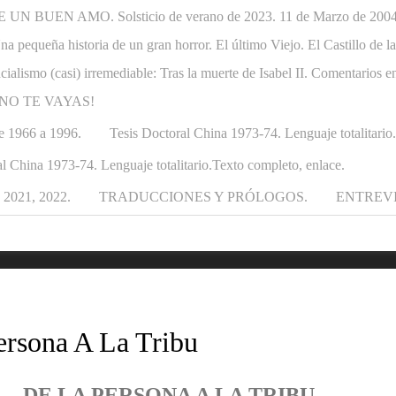
N BUEN AMO. Solsticio de verano de 2023. 11 de Marzo de 2004-1
. Una pequeña historia de un gran horror. El último Viejo. El Castillo de
ncialismo (casi) irremediable: Tras la muerte de Isabel II. Comentarios e
APÁ NO TE VAYAS!
e 1966 a 1996.
Tesis Doctoral China 1973-74. Lenguaje totalitario
l China 1973-74. Lenguaje totalitario.Texto completo, enlace.
021, 2022.
TRADUCCIONES Y PRÓLOGOS.
ENTREV
ersona A La Tribu
DE LA PERSONA A LA TRIBU