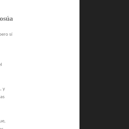
osúa
pero sí
el
, y
nas
ue,