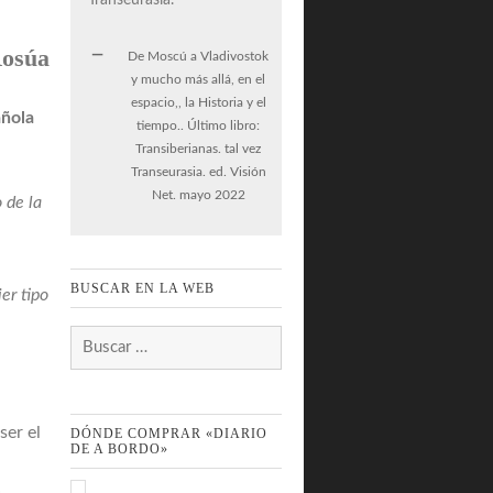
Rosúa
De Moscú a Vladivostok
y mucho más allá, en el
espacio,, la Historia y el
añola
tiempo.. Último libro:
Transiberianas. tal vez
Transeurasia. ed. Visión
Net. mayo 2022
 de la
BUSCAR EN LA WEB
ier tipo
Buscar:
ser el
DÓNDE COMPRAR «DIARIO
DE A BORDO»