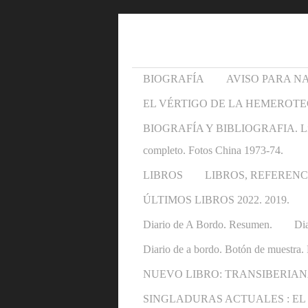
BIOGRAFÍA
AVISO PARA N
EL VÉRTIGO DE LA HEMEROTE
BIOGRAFÍA Y BIBLIOGRAFIA. Libros y 
completo. Fotos China 1973-74.
LIBROS
LIBROS, REFERENC
ÚLTIMOS LIBROS 2022. 2019.
Diario de A Bordo. Resumen.
Dia
Diario de a bordo. Botón de muestra. 
NUEVO LIBRO: TRANSIBERIAN
SINGLADURAS ACTUALES : EL OTRO