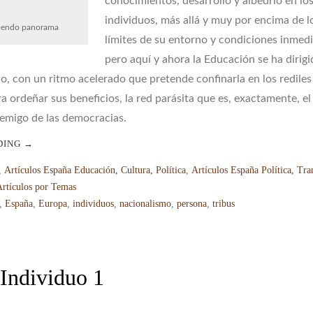
conocimientos, desarrollo y albedrío en lo
individuos, más allá y muy por encima de l
pendo panorama
límites de su entorno y condiciones inmedi
pero aquí y ahora la Educación se ha dirig
io, con un ritmo acelerado que pretende confinarla en los rediles
ra ordeñar sus beneficios, la red parásita que es, exactamente, el
emigo de las democracias.
DING
→
,
Artículos España Educación, Cultura, Política
,
Artículos España Política, Tra
Artículos por Temas
,
España
,
Europa
,
individuos
,
nacionalismo
,
persona
,
tribus
 Individuo 1