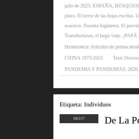
julio de 2023. ESPAÑA, BÚSQUESE U
plazo. El terror de las hojas escritas
nosotros. Nuestra Inglaterra. El provi
Transiberianas, el largo viaje. ¡P
Hemeroteca: Artículos de prensa desd
CHINA 1973-2022
Tesis Doctora
PANDEMIA Y PANDEMIAS. 2020, 2
Etiqueta:
Individuos
De La P
04/1/17