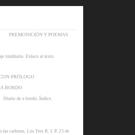
PREMONICIÓN Y POEMAS
otalitario. Enlace al texto
 CON PRÓLOGO
 A BORDO
Diario de a bordo. Índice.
denas. Los Tres R. I. P. 23 de