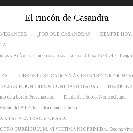
El rincón de Casandra
AVEGANTES.
¿POR QUÉ CASANDRA?
SIEMPRE HOY.
CA.
Artículos. Pandemias. Tesis Doctoral: China 1973-74 El Lenguaje t
IAS.
LIBROS PUBLICADOS MÁS TRES TRADUCCIONES
DESCRIPCIÓN LIBROS CONTRAPORTADAS
DIARIO DE
rio de a bordo. Presentación.
Diario de a bordo. Nomenclatura.
Himno del PIL (Piratas Irredentos Libres).
AS. TAL VEZ TRANSEURASIA.
 CURRÍCULUM. NI VÍCTIMA NI OPRIMIDA. Que no vivan las ca