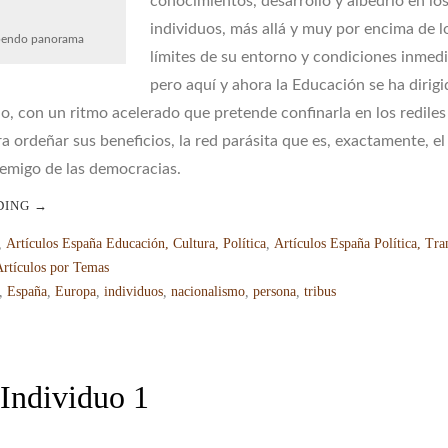
conocimientos, desarrollo y albedrío en lo
individuos, más allá y muy por encima de l
pendo panorama
límites de su entorno y condiciones inmedi
pero aquí y ahora la Educación se ha dirig
io, con un ritmo acelerado que pretende confinarla en los rediles
ra ordeñar sus beneficios, la red parásita que es, exactamente, el
emigo de las democracias.
DING
→
,
Artículos España Educación, Cultura, Política
,
Artículos España Política, Tra
Artículos por Temas
,
España
,
Europa
,
individuos
,
nacionalismo
,
persona
,
tribus
 Individuo 1