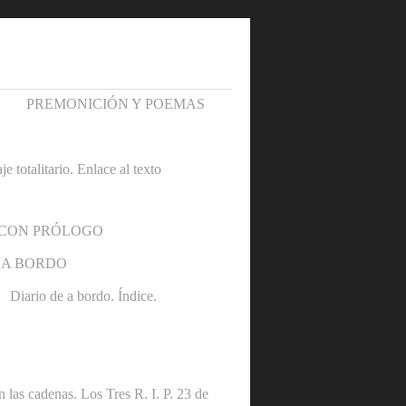
PREMONICIÓN Y POEMAS
otalitario. Enlace al texto
 CON PRÓLOGO
 A BORDO
Diario de a bordo. Índice.
denas. Los Tres R. I. P. 23 de