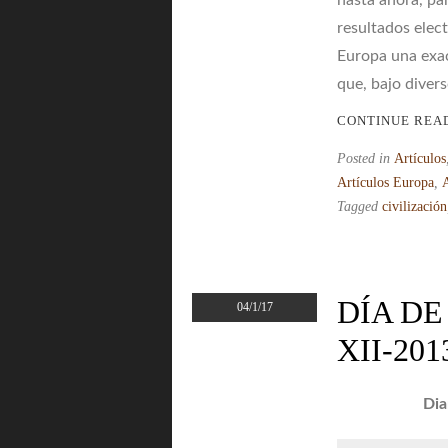
hasta ahora, pa
resultados elec
Europa una exac
que, bajo divers
CONTINUE REA
Posted in
Artículos
Artículos Europa
,
Tagged
civilización
DÍA DE
04/1/17
XII-201
Dia