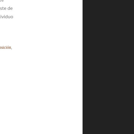
os
ste de
dividuo
nsición
,