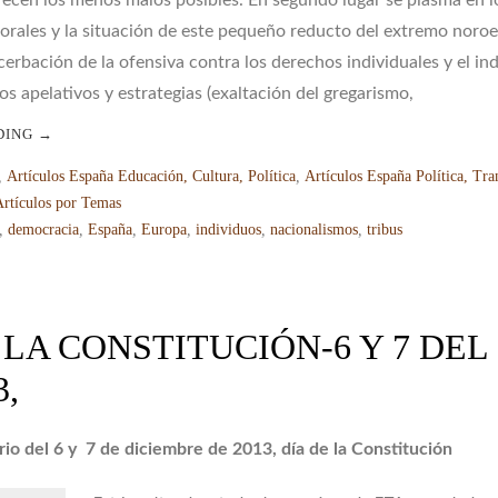
recen los menos malos posibles. En segundo lugar se plasma en l
torales y la situación de este pequeño reducto del extremo noroe
erbación de la ofensiva contra los derechos individuales y el in
os apelativos y estrategias (exaltación del gregarismo,
DING
→
,
Artículos España Educación, Cultura, Política
,
Artículos España Política, Tra
Artículos por Temas
,
democracia
,
España
,
Europa
,
individuos
,
nacionalismos
,
tribus
 LA CONSTITUCIÓN-6 Y 7 DEL
3,
rio del 6 y 7 de diciembre de 2013, día de la Constitución