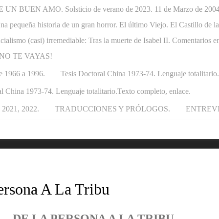
N BUEN AMO. Solsticio de verano de 2023. 11 de Marzo de 2004-1
. Una pequeña historia de un gran horror. El último Viejo. El Castillo de
ncialismo (casi) irremediable: Tras la muerte de Isabel II. Comentarios e
APÁ NO TE VAYAS!
e 1966 a 1996.
Tesis Doctoral China 1973-74. Lenguaje totalitario
l China 1973-74. Lenguaje totalitario.Texto completo, enlace.
021, 2022.
TRADUCCIONES Y PRÓLOGOS.
ENTREV
ersona A La Tribu
DE LA PERSONA A LA TRIBU