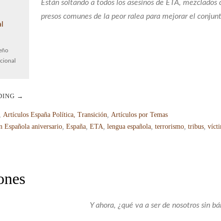
Están soltando a todos los asesinos de ETA, mezclados 
presos comunes de la peor ralea para mejorar el conjunt
eño
cional
DING
→
,
Artículos España Política, Transición
,
Artículos por Temas
n Española aniversario
,
España
,
ETA
,
lengua española
,
terrorismo
,
tribus
,
víct
ones
Y ahora, ¿qué va a ser de nosotros sin bá