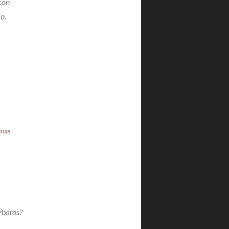
con
o.
imas
rbaros?