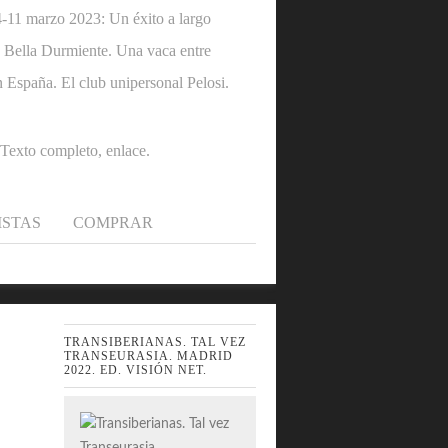
1 marzo 2023: Un éxito a largo
 la Bella Durmiente. Una vaca entre
n España. El club unipersonal Pelosi.
.Texto completo, enlace.
ISTAS
COMPRAR
TRANSIBERIANAS. TAL VEZ
TRANSEURASIA. MADRID
2022. ED. VISIÓN NET.