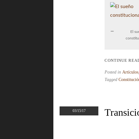
El su
constitu
CONTINUE REA
Posted in
Artículos
Tagged
Constitució
Transici
03/15/17