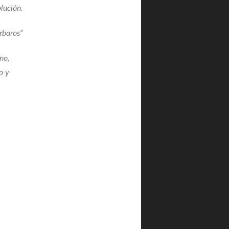
olución.
rbaros”
no,
o y