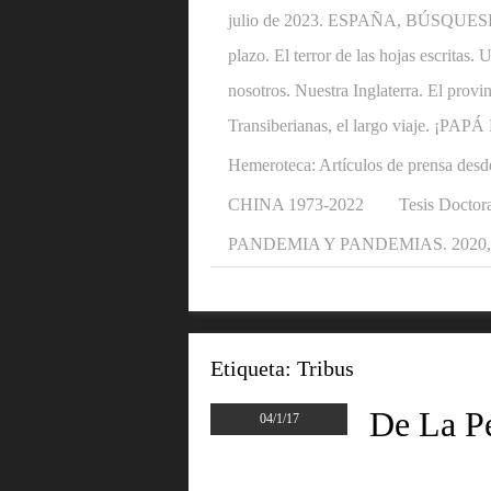
julio de 2023. ESPAÑA, BÚSQUESE U
plazo. El terror de las hojas escritas
nosotros. Nuestra Inglaterra. El provi
Transiberianas, el largo viaje. ¡P
Hemeroteca: Artículos de prensa desd
CHINA 1973-2022
Tesis Doctora
PANDEMIA Y PANDEMIAS. 2020, 2
Etiqueta:
Tribus
De La P
04/1/17