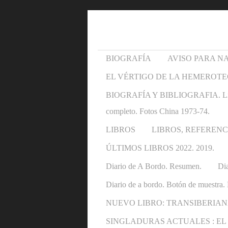
BIOGRAFÍA
AVISO PARA N
EL VÉRTIGO DE LA HEMEROTE
BIOGRAFÍA Y BIBLIOGRAFIA. Libros y 
completo. Fotos China 1973-74.
LIBROS
LIBROS, REFERENC
ÚLTIMOS LIBROS 2022. 2019.
Diario de A Bordo. Resumen.
Dia
Diario de a bordo. Botón de muestra. 
NUEVO LIBRO: TRANSIBERIAN
SINGLADURAS ACTUALES : EL OTRO