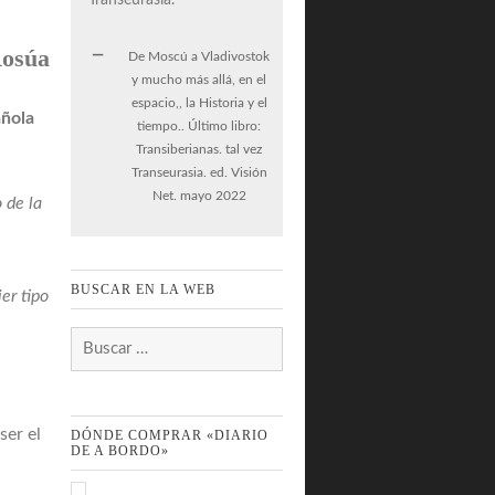
Rosúa
De Moscú a Vladivostok
y mucho más allá, en el
espacio,, la Historia y el
añola
tiempo.. Último libro:
Transiberianas. tal vez
Transeurasia. ed. Visión
Net. mayo 2022
 de la
BUSCAR EN LA WEB
ier tipo
Buscar:
ser el
DÓNDE COMPRAR «DIARIO
DE A BORDO»