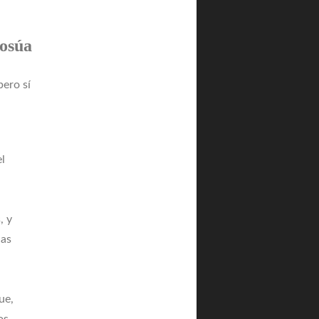
osúa
pero sí
el
, y
nas
ue,