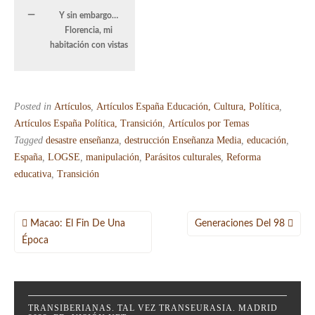
Y sin embargo…
Florencia, mi
habitación con vistas
Posted in
Artículos
,
Artículos España Educación, Cultura, Política
,
Artículos España Política, Transición
,
Artículos por Temas
Tagged
desastre enseñanza
,
destrucción Enseñanza Media
,
educación
,
España
,
LOGSE
,
manipulación
,
Parásitos culturales
,
Reforma
educativa
,
Transición
Navegación
Macao: El Fin De Una
Generaciones Del 98
de
Época
entradas
TRANSIBERIANAS. TAL VEZ TRANSEURASIA. MADRID