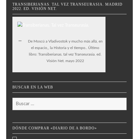
TRANSIBERIANAS. TAL VEZ TRANSEURASIA. MADRID
2022. ED. VISIÓN NET.
De Moscú a Vladivostok y mucho más allá, en
el espacio,, la Historia y el tiempo.. Último
libro: Transiberianas. tal vez Transeurasia. ed.
Visión Net. mayo 2022
BUSCAR EN LA WEB
Buscar:
DÓNDE COMPRAR «DIARIO DE A BORDO»