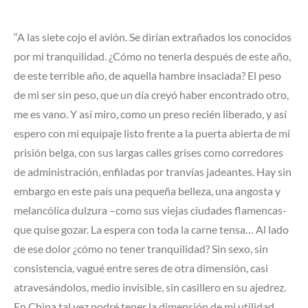
“A las siete cojo el avión. Se dirían extrañados los conocidos
por mi tranquilidad. ¿Cómo no tenerla después de este año,
de este terrible año, de aquella hambre insaciada? El peso
de mi ser sin peso, que un día creyó haber encontrado otro,
me es vano. Y así miro, como un preso recién liberado, y así
espero con mi equipaje listo frente a la puerta abierta de mi
prisión belga, con sus largas calles grises como corredores
de administración, enfiladas por tranvías jadeantes. Hay sin
embargo en este país una pequeña belleza, una angosta y
melancólica dulzura –como sus viejas ciudades flamencas-
que quise gozar. La espera con toda la carne tensa… Al lado
de ese dolor ¿cómo no tener tranquilidad? Sin sexo, sin
consistencia, vagué entre seres de otra dimensión, casi
atravesándolos, medio invisible, sin casillero en su ajedrez.
En China tal vez podré tener la dimensión de mi utilidad,