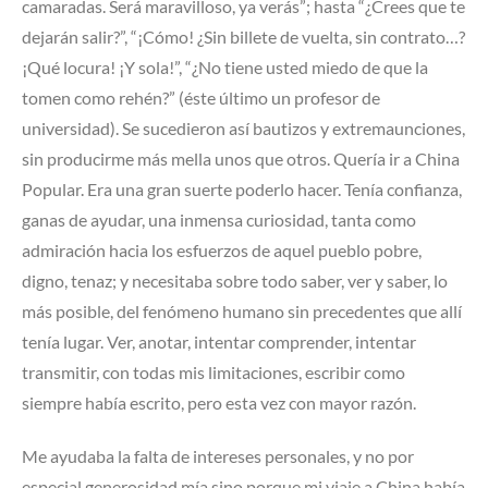
camaradas. Será maravilloso, ya verás”; hasta “¿Crees que te
dejarán salir?”, “¡Cómo! ¿Sin billete de vuelta, sin contrato…?
¡Qué locura! ¡Y sola!”, “¿No tiene usted miedo de que la
tomen como rehén?” (éste último un profesor de
universidad). Se sucedieron así bautizos y extremaunciones,
sin producirme más mella unos que otros. Quería ir a China
Popular. Era una gran suerte poderlo hacer. Tenía confianza,
ganas de ayudar, una inmensa curiosidad, tanta como
admiración hacia los esfuerzos de aquel pueblo pobre,
digno, tenaz; y necesitaba sobre todo saber, ver y saber, lo
más posible, del fenómeno humano sin precedentes que allí
tenía lugar. Ver, anotar, intentar comprender, intentar
transmitir, con todas mis limitaciones, escribir como
siempre había escrito, pero esta vez con mayor razón.
Me ayudaba la falta de intereses personales, y no por
especial generosidad mía sino porque mi viaje a China había