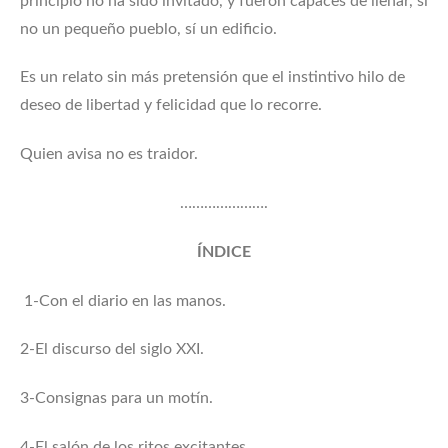
principio no ha sido invitado, y fueron capaces de llenar, si
no un pequeño pueblo, sí un edificio.
Es un relato sin más pretensión que el instintivo hilo de
deseo de libertad y felicidad que lo recorre.
Quien avisa no es traidor.
………………….
ÍNDICE
1-Con el diario en las manos.
2-El discurso del siglo XXI.
3-Consignas para un motín.
4-El salón de los ritos excitantes.