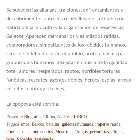
Se suceden las alianzas, traiciones, enfrentamientos y
descubrimientos entre los recién llegados, el Gobierno
Rátida oficial y oculto y la organización de Resistencia
Galeote. Aparecen mercenarios y asimilados rátidas,
colaboradores, simpatizantes de los rebeldes humanos,
seres de indefinido carácter anfibio, profeta cósmico,
grupúsculos humanos idealistas en busca de la igualdad
total, amores inesperados, raptos, horribles torturas
fonéticas, rescates, agentes dobles, héroes, espías, armas
insólitas, náufragos felices,
La epopeya está servida.
Posted in
Biografía
,
Libros
,
NUEVO LIBRO
Tagged
amor
,
Barcos
,
batallas
,
galeotes humanos
,
imperio rátida
,
libertad
,
mar
,
mercenarios
,
Muerte
,
naúfragos
,
periodistas
,
Piratas
,
ratas
,
Rebeldes
,
resistencia