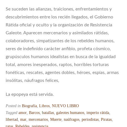
Se suceden las alianzas, traiciones, enfrentamientos y
descubrimientos entre los recién llegados, el Gobierno
Rátida oficial y oculto y la organización de Resistencia
Galeote. Aparecen mercenarios y asimilados rátidas,
colaboradores, simpatizantes de los rebeldes humanos,
seres de indefinido carácter anfibio, profeta cósmico,
grupúsculos humanos idealistas en busca de la igualdad
total, amores inesperados, raptos, horribles torturas
fonéticas, rescates, agentes dobles, héroes, espías, armas
insólitas, náufragos felices,
La epopeya está servida.
Posted in
Biografía
,
Libros
,
NUEVO LIBRO
Tagged
amor
,
Barcos
,
batallas
,
galeotes humanos
,
imperio rátida
,
libertad
,
mar
,
mercenarios
,
Muerte
,
naúfragos
,
periodistas
,
Piratas
,
ratas
,
Rebeldes
,
resistencia