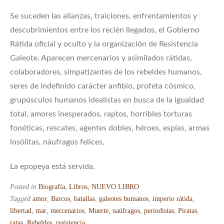
Se suceden las alianzas, traiciones, enfrentamientos y
descubrimientos entre los recién llegados, el Gobierno
Rátida oficial y oculto y la organización de Resistencia
Galeote. Aparecen mercenarios y asimilados rátidas,
colaboradores, simpatizantes de los rebeldes humanos,
seres de indefinido carácter anfibio, profeta cósmico,
grupúsculos humanos idealistas en busca de la igualdad
total, amores inesperados, raptos, horribles torturas
fonéticas, rescates, agentes dobles, héroes, espías, armas
insólitas, náufragos felices,
La epopeya está servida.
Posted in
Biografía
,
Libros
,
NUEVO LIBRO
Tagged
amor
,
Barcos
,
batallas
,
galeotes humanos
,
imperio rátida
,
libertad
,
mar
,
mercenarios
,
Muerte
,
naúfragos
,
periodistas
,
Piratas
,
ratas
,
Rebeldes
,
resistencia