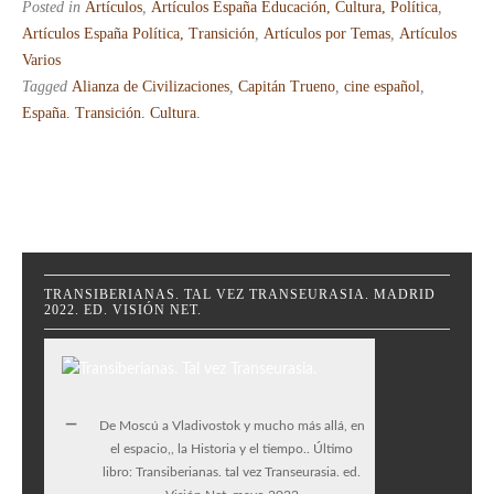
Posted in
Artículos
,
Artículos España Educación, Cultura, Política
,
Artículos España Política, Transición
,
Artículos por Temas
,
Artículos
Varios
Tagged
Alianza de Civilizaciones
,
Capitán Trueno
,
cine español
,
España. Transición. Cultura.
TRANSIBERIANAS. TAL VEZ TRANSEURASIA. MADRID
2022. ED. VISIÓN NET.
De Moscú a Vladivostok y mucho más allá, en
el espacio,, la Historia y el tiempo.. Último
libro: Transiberianas. tal vez Transeurasia. ed.