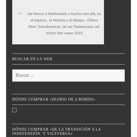
De Moscú a Vladivostok y mucho más allá, en
el espacio,, la Historia y el tiempo.. Último
libro: Transiberianas. tal vez Transeurasia. ed.
Visión Net. mayo 2022
BUSCAR EN LA WEB
Buscar:
DÓNDE COMPRAR «DIARIO DE A BORDO»
DÓNDE COMPRAR «DE LA TRANSICIÓN A LA
INDEFENSIÓN. Y VICEVERSA»