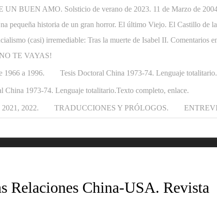
N BUEN AMO. Solsticio de verano de 2023. 11 de Marzo de 2004-1
. Una pequeña historia de un gran horror. El último Viejo. El Castillo de
ncialismo (casi) irremediable: Tras la muerte de Isabel II. Comentarios e
APÁ NO TE VAYAS!
e 1966 a 1996.
Tesis Doctoral China 1973-74. Lenguaje totalitario
l China 1973-74. Lenguaje totalitario.Texto completo, enlace.
021, 2022.
TRADUCCIONES Y PRÓLOGOS.
ENTREV
as Relaciones China-USA. Revista