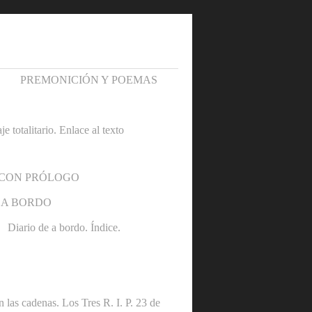
PREMONICIÓN Y POEMAS
otalitario. Enlace al texto
 CON PRÓLOGO
 A BORDO
Diario de a bordo. Índice.
denas. Los Tres R. I. P. 23 de