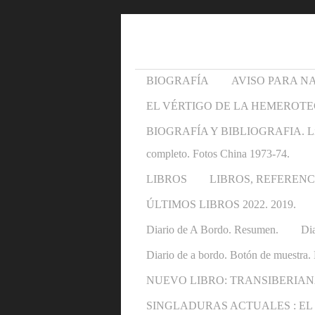
BIOGRAFÍA
AVISO PARA N
EL VÉRTIGO DE LA HEMEROTE
BIOGRAFÍA Y BIBLIOGRAFIA. Libros y 
completo. Fotos China 1973-74.
LIBROS
LIBROS, REFERENC
ÚLTIMOS LIBROS 2022. 2019.
Diario de A Bordo. Resumen.
Dia
Diario de a bordo. Botón de muestra. 
NUEVO LIBRO: TRANSIBERIAN
SINGLADURAS ACTUALES : EL OTRO