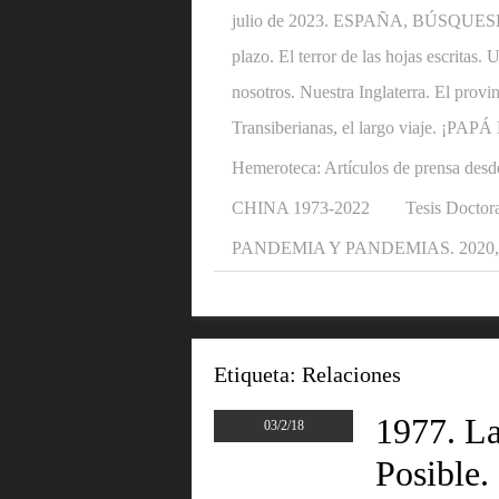
julio de 2023. ESPAÑA, BÚSQUESE U
plazo. El terror de las hojas escritas
nosotros. Nuestra Inglaterra. El provi
Transiberianas, el largo viaje. ¡P
Hemeroteca: Artículos de prensa desd
CHINA 1973-2022
Tesis Doctora
PANDEMIA Y PANDEMIAS. 2020, 2
Etiqueta:
Relaciones
1977. L
03/2/18
Posible.