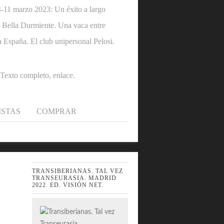
1 marzo 2023: Un éxito a largo
 la Bella Durmiente. Una vaca entre
n España. El club unipersonal Pelosi.
.Texto completo, enlace.
ISTAS
COMPRAR
TRANSIBERIANAS. TAL VEZ
TRANSEURASIA. MADRID
2022. ED. VISIÓN NET.