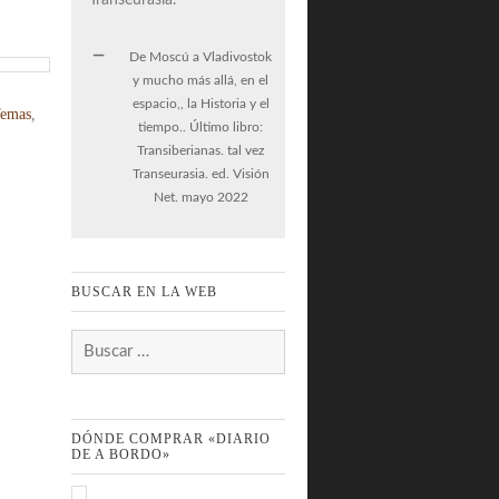
De Moscú a Vladivostok
y mucho más allá, en el
espacio,, la Historia y el
Temas
,
tiempo.. Último libro:
Transiberianas. tal vez
Transeurasia. ed. Visión
Net. mayo 2022
BUSCAR EN LA WEB
Buscar:
DÓNDE COMPRAR «DIARIO
DE A BORDO»