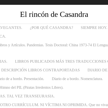
El rincón de Casandra
AVEGANTES.
¿POR QUÉ CASANDRA?
SIEMPRE HOY.
CA.
Artículos. Pandemias. Tesis Doctoral: China 1973-74 El Lenguaje t
IAS.
LIBROS PUBLICADOS MÁS TRES TRADUCCIONES
DESCRIPCIÓN LIBROS CONTRAPORTADAS
DIARIO DE
rio de a bordo. Presentación.
Diario de a bordo. Nomenclatura.
Himno del PIL (Piratas Irredentos Libres).
AS. TAL VEZ TRANSEURASIA.
 CURRÍCULUM. NI VÍCTIMA NI OPRIMIDA. Que no vivan las ca