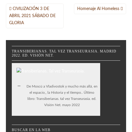
Navegación
CIVILIZACIÓN 3 DE
Homenaje Al Homeless
de
ABRIL 2021 SÁBADO DE
GLORIA
entradas
TRANSIBERIANAS. TAL VEZ TRANSEURASIA. MADRID
2022. ED. VISIÓN NET.
De Moscú a Vladivostok y mucho más allá, en
el espacio,, la Historia y el tiempo.. Último
libro: Transiberianas. tal vez Transeurasia. ed.
Visión Net. mayo 2022
BUSCAR EN LA WEB