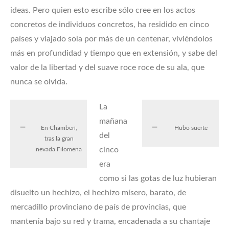
ideas. Pero quien esto escribe sólo cree en los actos
concretos de individuos concretos, ha residido en cinco
países y viajado sola por más de un centenar, viviéndolos
más en profundidad y tiempo que en extensión, y sabe del
valor de la libertad y del suave roce roce de su ala, que
nunca se olvida.
La
mañana
En Chamberí,
Hubo suerte
del
tras la gran
cinco
nevada Filomena
era
como si las gotas de luz hubieran
disuelto un hechizo, el hechizo mísero, barato, de
mercadillo provinciano de país de provincias, que
mantenía bajo su red y trama, encadenada a su chantaje