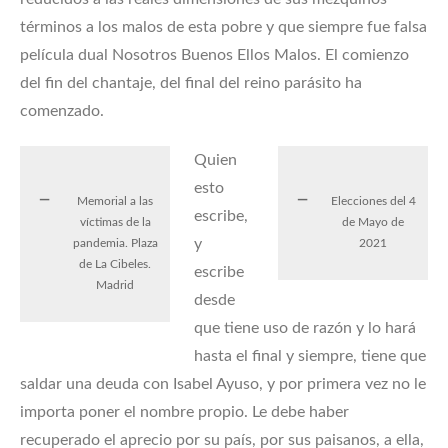
términos a los malos de esta pobre y que siempre fue falsa
película dual Nosotros Buenos Ellos Malos. El comienzo
del fin del chantaje, del final del reino parásito ha
comenzado.
Quien
esto
Memorial a las
Elecciones del 4
escribe,
víctimas de la
de Mayo de
y
pandemia. Plaza
2021
de La Cibeles.
escribe
Madrid
desde
que tiene uso de razón y lo hará
hasta el final y siempre, tiene que
saldar una deuda con Isabel Ayuso, y por primera vez no le
importa poner el nombre propio. Le debe haber
recuperado el aprecio por su país, por sus paisanos, a ella,