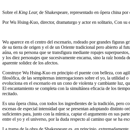
Sobre el
King Lear,
de Shakespeare, representado en ópera china po
Por Wu Hsing-Kuo, director, dramaturgo y actor en solitario, Con su
Wu aparece en el centro del escenario, rodeado por grandes figuras gr
de su tierra de origen y el de un Oriente tradicional pero abierto al fu
aúna, en su persona que se transfigura
mediante ropajes superpuestos, 
y los diez personajes que sucesivamente encarna, sino la raíz honda de
aparente solidez de los afectos.
Construye Wu Hsing-Kuo en principio el puente con belleza, con agil
filosófica, de las sempiternas interrogaciones sobre el yo, la utilidad 
evoluciona en el escenario en un cono de violenta y cambiante luz, qu
El encantamiento se completa con la simultánea eficacia de los tiempo
recitado.
Es una ópera china, con todos los ingredientes de la tradición, pero co
escenas de especial intensidad que se presentan adoptando distinto o
suficientes para, junto con la mímica, captar el argumento en sus partes
entre el yo y el universo, por la duda respecto al camino que se ha es
La trama de la obra de Shakespeare es, en principio, extremadamente s