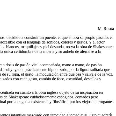
M. Rosúa
os, decidido a construir un puente, el que enlaza su propio pasado, el
 accesible con el lenguaje de sonidos, colores y gestos. Y el actor
llos blancos, maquillajes y piel desnuda, no ya la obra de Shakespeare
la única certidumbre de la muerte y su anhelo de aferrarse a la
gran dosis de pasión vital acompañada, mano a mano, de pasión
queda subyugado, prácticamente hipnotizado, por la figura solitaria que
de su ropa, el gesto, la modulación entre quejosa y salvaje de la voz.
onizados con cada gesto, cambio de foco, oscuridad, destellos y
 centrada en cuanto a la obra inglesa objeto de su inspiración en
rafos de Shakespeare cuidadosamente escogidos, contados pero
al por la tragedia existencial y filosófica, por los viejos interrogantes
uentos infantiles mezclado con ferocidad altomedieval. Esto cuadraría