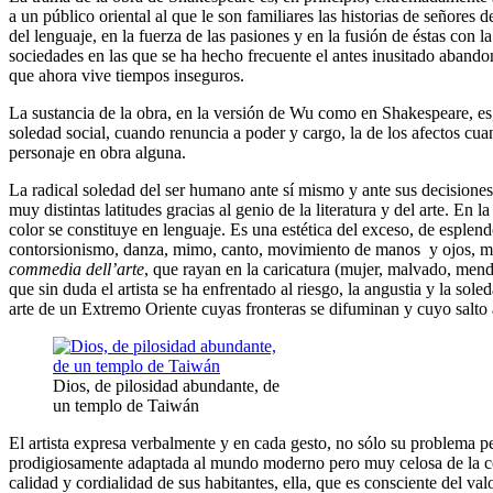
a un público oriental al que le son familiares las historias de señores
del lenguaje, en la fuerza de las pasiones y en la fusión de éstas con 
sociedades en las que se ha hecho frecuente el antes inusitado abandon
que ahora vive tiempos inseguros.
La sustancia de la obra, en la versión de Wu como en Shakespeare, es, a
soledad social, cuando renuncia a poder y cargo, la de los afectos cu
personaje en obra alguna.
La radical soledad del ser humano ante sí mismo y ante sus decisiones
muy distintas latitudes gracias al genio de la literatura y del arte. En
color se constituye en lenguaje. Es una estética del exceso, de esplend
contorsionismo, danza, mimo, canto, movimiento de manos y ojos, modu
commedia dell’arte
, que rayan en la caricatura (mujer, malvado, mendi
que sin duda el artista se ha enfrentado al riesgo, la angustia y la so
arte de un Extremo Oriente cuyas fronteras se difuminan y cuyo salto a
Dios, de pilosidad abundante, de
un templo de Taiwán
El artista expresa verbalmente y en cada gesto, no sólo su problema pe
prodigiosamente adaptada al mundo moderno pero muy celosa de la conse
calidad y cordialidad de sus habitantes, ella, que es consciente del valo