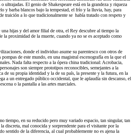
s o ultrajadas. El genio de Shakespeare está en la grandeza y riqueza
o y barba blancos bajo la tempestad, el frío y la lluvia, hay, para
de traición a lo que tradicionalmente se había tratado con respeto y
una hijas y del amor filial de otra, el Rey descubre al tiempo la
a de la proximidad de la muerte, cuando ya no se es aceptado como
vilizaciones, donde el individuo asume su parentesco con otros de
e las pompas de este mundo, en una magistral escenografía en la que el
nales. Nada falta respecto a la ópera china tradicional: Acrobacia,
ersonajes son siempre prototipos reconocibles, semejantes a la
de su propia identidad y la de su país, la presente y la futura, en la
ega a un entregado público occidental, que le aplaudía sin descanso, el
scena o la pantalla a las artes marciales.
ismo tiempo, en su reducido pero muy variado espacio, tan singular, tan
 discreta, mal conocida y sorprendente para el visitante por la
cado sentido de la diferencia, al cual probablemente no es ajena la