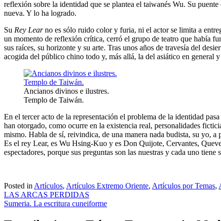
reflexión sobre la identidad que se plantea el taiwanés Wu. Su puente e
nueva. Y lo ha logrado.
Su
Rey Lear
no es sólo ruido color y furia, ni el actor se limita a ent
un momento de reflexión crítica, cerró el grupo de teatro que había fu
sus raíces, su horizonte y su arte. Tras unos años de travesía del des
acogida del público chino todo y, más allá, la del asiático en general 
Ancianos divinos e ilustres.
Templo de Taiwán.
En el tercer acto de la representación el problema de la identidad pasa 
han otorgado, como ocurre en la existencia real, personalidades ficti
mismo. Habla de sí, reivindica, de una manera nada budista, su yo, a p
Es el rey Lear, es Wu Hsing-Kuo y es Don Quijote, Cervantes, Queved
espectadores, porque sus preguntas son las nuestras y cada uno tiene 
Posted in
Artículos
,
Artículos Extremo Oriente
,
Artículos por Temas
,
Navegación
LAS ARCAS PERDIDAS
Sumeria. La escritura cuneiforme
de