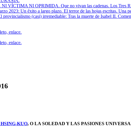
EURASIA.
IMA NI OPRIMIDA. Que no vivan las cadenas. Los Tres R. I
2023: Un éxito a largo plazo. El terror de las hojas escritas. Una pequ
 provincialismo (casi) irremediable: Tras la muerte de Isabel II. Coment
eto, enlace.
eto, enlace.
016
 HSING-KUO
, O LA SOLEDAD Y LAS PASIONES UNIVERS