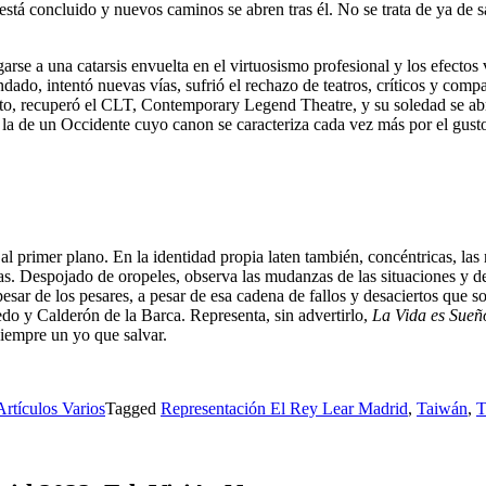
stá concluido y nuevos caminos se abren tras él. No se trata de ya de sal
regarse a una catarsis envuelta en el virtuosismo profesional y los efecto
ndado, intentó nuevas vías, sufrió el rechazo de teatros, críticos y co
ierto, recuperó el CLT, Contemporary Legend Theatre, y su soledad se abr
y la de un Occidente cuyo canon se caracteriza cada vez más por el gusto 
al primer plano. En la identidad propia laten también, concéntricas, las 
cias. Despojado de oropeles, observa las mudanzas de las situaciones y 
esar de los pesares, a pesar de esa cadena de fallos y desaciertos que so
o y Calderón de la Barca. Representa, sin advertirlo,
La Vida es Sueñ
siempre un yo que salvar.
Artículos Varios
Tagged
Representación El Rey Lear Madrid
,
Taiwán
,
T