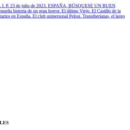
. P. 23 de julio de 2023. ESPAÑA, BÚSQUESE UN BUEN
eña historia de un gran horror. El último Viejo. El Castillo de la
arios en España. El club unipersonal Pelosi. Transiberianas, el largo
ALES