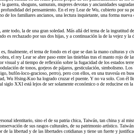
 de la guerra, shoguns, samurais, mujeres devotas y ancianidades sagrada
la profundidad del pensamiento. En el rey Lear de Wu, cubierto por su pel
o de los familiares ancianos, una lectura inquietante, una forma nueva 
nte todo, la de una gran soledad. Más allá del tema de la ingratitud de 
ando es rechazado por sus dos hijas, y a continuación la de la vejez y l
 es, finalmente, el tema de fondo en el que se dan la mano culturas y ci
 la obra, el rey Lear se abre paso entre las tinieblas tras el manto rojo d
or visual y al tiempo de reflexión sobre la fugacidad de los estados terre
lación de tonos, gorjeos de pájaros, gesticulación, simbolismo. Los p
go, bufón-loco-gracioso, perro), pero con ellos, en una travesía en busca 
ledad, Wu Hsing-Kuo ha logrado cruzar el puente. Y no va solo. Con él ll
l siglo XXI está lejos de ser solamente económico o de reducirse en la e
rsonal identitario, sino el de su patria chica, Taiwán, tan china y al m
rvación de sus rasgos culturales, de su patrimonio artístico. Taiwán la
r de la libertad y de las libertades cotidianas y tiene un fuerte y justifi