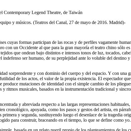
r el Contemporary Legend Theatre, de Taiwán
 equipo y músicos. (Teatros del Canal, 27 de mayo de 2016. Madrid)-
ises cuyas formas participan de las rocas y de perfiles vagamente human
turo con un Occidente al que para la gran mayoría el teatro chino sólo es
tejidos que ondean bajo distintos e intensos tonos de luz, tocados, cabe
l indefenso ser humano, de su perplejidad ante lo voluble del destino y 
idad sorprendente y con dominio del cuerpo y del espacio. Y con una 
o futilidad de los actos, el valor de la propia existencia. El espectador 
e produce mutaciones de identidad con el simple cambio de los pliegues 
s y ritmos musicales, basados en la instrumentación tradicional y sincr
ncentrada y abreviada respecto a las largas representaciones habituales,
rden cronológico, apoyada, como los pasos y gestos del artista, en pár
 primera y segunda, sustituyendo luego el desenlace de la tragedia origin
cogido para construir, braceando en el tiempo, lo que se define como yo.
imple, basada en un relato pueril propio de los planteamientos de los c