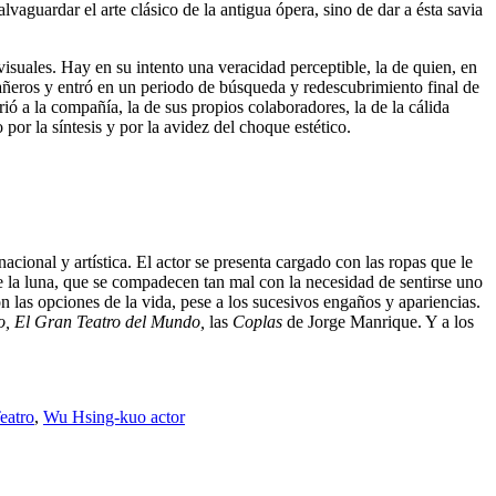
vaguardar el arte clásico de la antigua ópera, sino de dar a ésta savia
s visuales. Hay en su intento una veracidad perceptible, la de quien, en
mpañeros y entró en un periodo de búsqueda y redescubrimiento final de
ió a la compañía, la de sus propios colaboradores, la de la cálida
por la síntesis y por la avidez del choque estético.
nacional y artística. El actor se presenta cargado con las ropas que le
de la luna, que se compadecen tan mal con la necesidad de sentirse uno
n las opciones de la vida, pese a los sucesivos engaños y apariencias.
o, El Gran Teatro del Mundo,
las
Coplas
de Jorge Manrique. Y a los
eatro
,
Wu Hsing-kuo actor