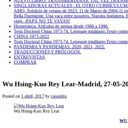
NUEVO LIBRO: TRANSIBERIANAS. TAL VEZ TRANS
SINGLADURAS ACTUALES : EL OTRO CURRÍCULUM. NI VÍCT
AMO. Solsticio de verano de 2023. 11 de Marzo de 2004-11 marzo 
Bella Durmiente. Una vaca entre nosotros. Nuestra Inglaterra. El
viaje. ¡PAPÁ NO TE VAYAS!
Hemeroteca: Artículos de prensa desde 1966 a 1996.
Tesis Doctoral China 1973-74. Lenguaje totalitario.Texto compl
CHINA 1973-2022
Tesis Doctoral China 1973-74. Lenguaje totalitario.Texto compl
PANDEMIA Y PANDEMIAS. 2020, 2021, 2022.
TRADUCCIONES Y PRÓLOGOS.
ENTREVISTAS
COMPRAR
Wu Hsing-Kuo Rey Lear-Madrid, 27-05-2
Posted on
1 abril, 2017
by
casandra
Wu Hsing-Kuo Rey Lear
WU