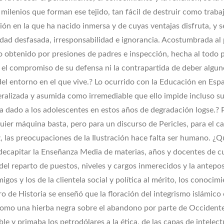
 milenios que forman ese tejido, tan fácil de destruir como traba
ión en la que ha nacido inmersa y de cuyas ventajas disfruta, y s
idad desfasada, irresponsabilidad e ignorancia. Acostumbrada al
 obtenido por presiones de padres e inspección, hecha al todo 
in el compromiso de su defensa ni la contrapartida de deber algun
el entorno en el que vive.? Lo ocurrido con la Educación en Esp
neralizada y asumida como irremediable que ello impide incluso s
a dado a los adolescentes en estos años de degradación logse.? 
uier máquina basta, pero para un discurso de Pericles, para el c
z, las preocupaciones de la Ilustración hace falta ser humano. ¿
 decapitar la Enseñanza Media de materias, años y docentes de c
a del reparto de puestos, niveles y cargos inmerecidos y la antepo
migos y los de la clientela social y política al mérito, los conocim
bro de Historia se enseñó que la floración del integrismo islámico 
como una hierba negra sobre el abandono por parte de Occident
le y primaba los petrodólares a la ética, de las capas de intelect