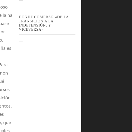
joso
e la ha
DÓNDE COMPRAR «DE LA
TRANSICIÓN A LA
 pase
INDEFENSIÓN. Y
VICEVERSA»
por
o,
aña es
u
Para
anon
Qué
ursos
sición
ientos,
es
e, que
uales-