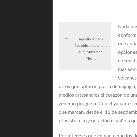
Nada hay
conforma
Aquella soñada
un cauda
República (que no lo
opciones
fue)-Museo de
Melilla
circunst
más somb
volcanes
otros que optaron por la demagogia, 
medios artesanales el corazón de una
generan progreso. Con el ya para sie
que marcan, desde el 11 de septiemb
provisto a la generación española qu
Por intereses que en nada eran los de