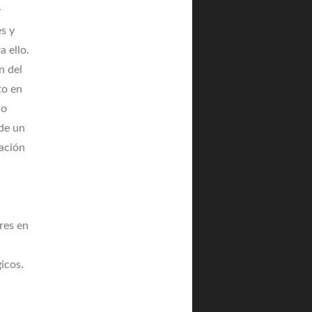
y
s y
a ello.
n del
to en
do
 de un
iación
res en
icos.