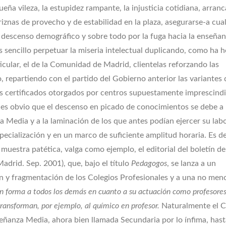
eña vileza, la estupidez rampante, la injusticia cotidiana, arranca
riznas de provecho y de estabilidad en la plaza, asegurarse-a cua
descenso demográfico y sobre todo por la fuga hacia la enseña
ás sencillo perpetuar la miseria intelectual duplicando, como ha 
icular, el de la Comunidad de Madrid, clientelas reforzando las
, repartiendo con el partido del Gobierno anterior las variantes 
s certificados otorgados por centros supuestamente imprescindi
es obvio que el descenso en picado de conocimientos se debe a 
 Media y a la laminación de los que antes podían ejercer su lab
pecialización y en un marco de suficiente amplitud horaria. Es d
muestra patética, valga como ejemplo, el editorial del boletín de
adrid. Sep. 2001), que, bajo el título
Pedagogos
, se lanza a un
ón y fragmentación de los Colegios Profesionales y a una no men
n forma a todos los demás en cuanto a su actuación como profesores
ransforman, por ejemplo, al químico en profesor.
Naturalmente el C
eñanza Media, ahora bien llamada Secundaria por lo ínfima, hast