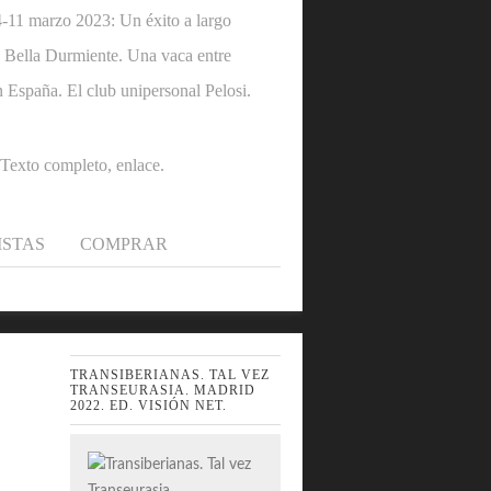
1 marzo 2023: Un éxito a largo
 la Bella Durmiente. Una vaca entre
n España. El club unipersonal Pelosi.
.Texto completo, enlace.
ISTAS
COMPRAR
TRANSIBERIANAS. TAL VEZ
TRANSEURASIA. MADRID
2022. ED. VISIÓN NET.