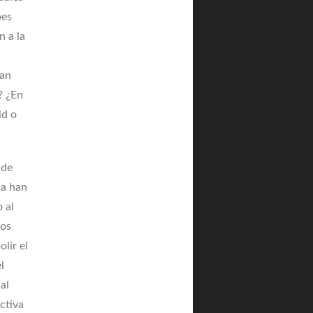
bes
n a la
ían
? ¿En
id o
 de
ca han
 al
gos
lir el
l
al
ctiva