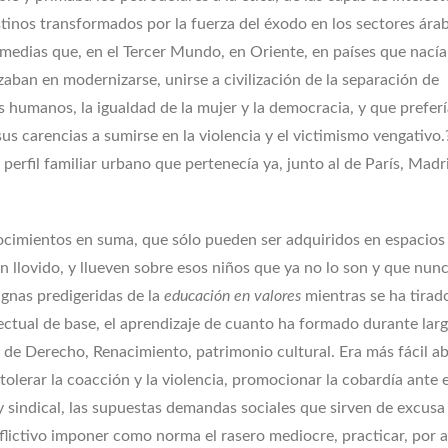
tinos transformados por la fuerza del éxodo en los sectores ára
 medias que, en el Tercer Mundo, en Oriente, en países que nacía
zaban en modernizarse, unirse a civilización de la separación de
os humanos, la igualdad de la mujer y la democracia, y que prefer
us carencias a sumirse en la violencia y el victimismo vengativo.
 perfil familiar urbano que pertenecía ya, junto al de París, Madr
ocimientos en suma, que sólo pueden ser adquiridos en espacios
 llovido, y llueven sobre esos niños que ya no lo son y que nun
ignas predigeridas de la
educación en valores
mientras se ha tirado
ectual de base, el aprendizaje de cuanto ha formado durante lar
 de Derecho, Renacimiento, patrimonio cultural. Era más fácil abo
tolerar la coacción y la violencia, promocionar la cobardía ante e
y sindical, las supuestas demandas sociales que sirven de excusa 
ictivo imponer como norma el rasero mediocre, practicar, por a