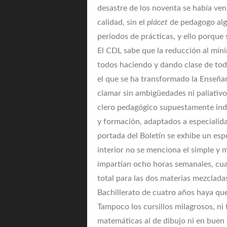
desastre de los noventa se había ve
calidad, sin el
plácet
de pedagogo algu
periodos de prácticas, y ello porque 
El CDL sabe que la reducción al mín
todos haciendo y dando clase de to
el que se ha transformado la Enseñan
clamar sin ambigüedades ni paliativo
clero pedagógico supuestamente indi
y formación, adaptados a especialidad
portada del Boletín se exhibe un esp
interior no se menciona el simple y 
impartían ocho horas semanales, cuat
total para las dos materias mezcladas
Bachillerato de cuatro años haya que
Tampoco los cursillos milagrosos, ni
matemáticas al de dibujo ni en buen m