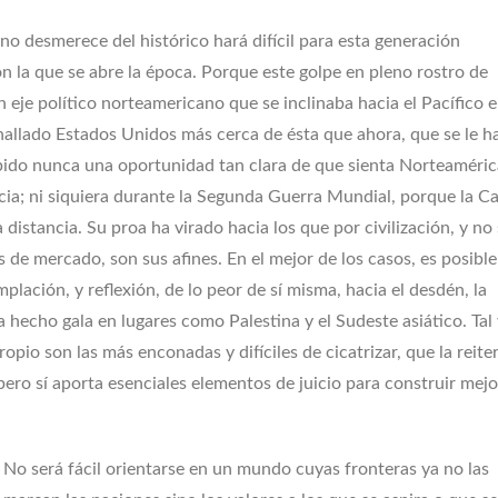
o desmerece del histórico hará difícil para esta generación
 la que se abre la época. Porque este golpe en pleno rostro de
je político norteamericano que se inclinaba hacia el Pacífico 
allado Estados Unidos más cerca de ésta que ahora, que se le ha
bido nunca una oportunidad tan clara de que sienta Norteaméric
ia; ni siquiera durante la Segunda Guerra Mundial, porque la C
distancia. Su proa ha virado hacia los que por civilización, y no
s de mercado, son sus afines. En el mejor de los casos, es posibl
plación, y reflexión, de lo peor de sí misma, hacia el desdén, la
 hecho gala en lugares como Palestina y el Sudeste asiático. Tal
ropio son las más enconadas y difíciles de cicatrizar, que la reite
 pero sí aporta esenciales elementos de juicio para construir mejo
No será fácil orientarse en un mundo cuyas fronteras ya no las