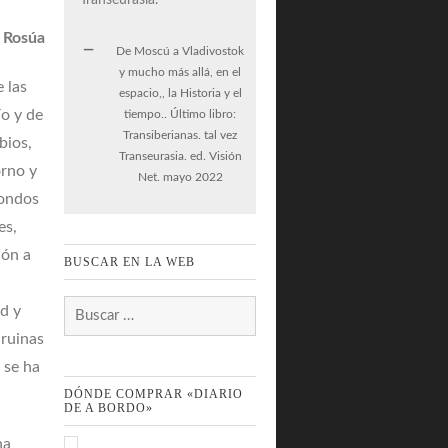
 Rosúa
De Moscú a Vladivostok
y mucho más allá, en el
 las
espacio,, la Historia y el
ío y de
tiempo.. Último libro:
Transiberianas. tal vez
bios,
Transeurasia. ed. Visión
orno y
Net. mayo 2022
fondos
es,
ión a
BUSCAR EN LA WEB
n
Buscar:
d y
 ruinas
 se ha
DÓNDE COMPRAR «DIARIO
DE A BORDO»
ha