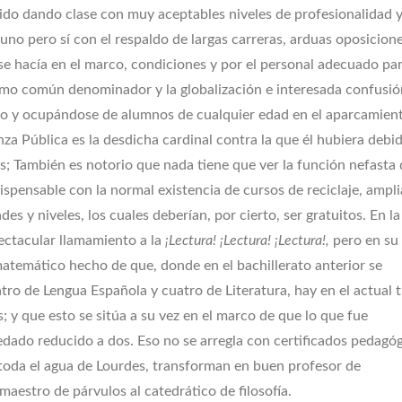
nido dando clase con muy aceptables niveles de profesionalidad 
no pero sí con el respaldo de largas carreras, arduas oposicione
se hacía en el marco, condiciones y por el personal adecuado par
imo común denominador y la globalización e interesada confusió
do y ocupándose de alumnos de cualquier edad en el aparcamien
za Pública es la desdicha cardinal contra la que él hubiera debi
s; También es notorio que nada tiene que ver la función nefasta
spensable con la normal existencia de cursos de reciclaje, ampl
es y niveles, los cuales deberían, por cierto, ser gratuitos. En la
ectacular llamamiento a la
¡Lectura! ¡Lectura! ¡Lectura!,
pero en su
matemático hecho de que, donde en el bachillerato anterior se
ro de Lengua Española y cuatro de Literatura, hay en el actual t
; y que esto se sitúa a su vez en el marco de que lo que fue
dado reducido a dos. Eso no se arregla con certificados pedagóg
 toda el agua de Lourdes, transforman en buen profesor de
aestro de párvulos al catedrático de filosofía.