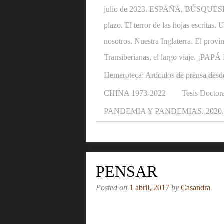
julio de 2023. ESPAÑA, BÚSQUESE U
plazo. El terror de las hojas escritas
nosotros. Nuestra Inglaterra. El provi
Transiberianas, el largo viaje. ¡P
Hemeroteca: Artículos de prensa desd
CHINA 1973-2022
Tesis Doctora
PANDEMIA Y PANDEMIAS. 2020, 2
PENSAR
Posted on
1 abril, 2017
by
Casandra