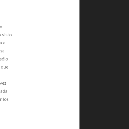
en
 visto
a a
asa
 sólo
e que
 vez
rada
r los