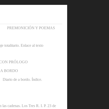
PREMONICIÓN Y POEMAS
otalitario. Enlace al texto
 CON PRÓLOGO
 A BORDO
Diario de a bordo. Índice.
denas. Los Tres R. I. P. 23 de