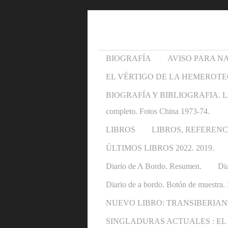
BIOGRAFÍA
AVISO PARA N
EL VÉRTIGO DE LA HEMEROTE
BIOGRAFÍA Y BIBLIOGRAFIA. Libros y 
completo. Fotos China 1973-74.
LIBROS
LIBROS, REFERENC
ÚLTIMOS LIBROS 2022. 2019.
Diario de A Bordo. Resumen.
Dia
Diario de a bordo. Botón de muestra. 
NUEVO LIBRO: TRANSIBERIAN
SINGLADURAS ACTUALES : EL OTRO