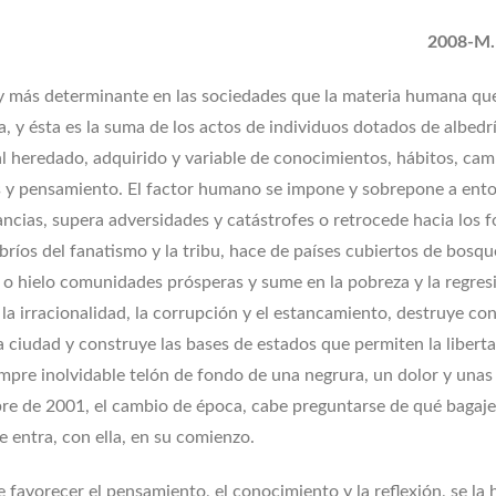
2008-M.
 más determinante en las sociedades que la materia humana que
, y ésta es la suma de los actos de individuos dotados de albedr
l heredado, adquirido y variable de conocimientos, hábitos, cam
 y pensamiento. El factor humano se impone y sobrepone a ent
ancias, supera adversidades y catástrofes o retrocede hacia los 
ríos del fanatismo y la tribu, hace de países cubiertos de bosqu
 o hielo comunidades prósperas y sume en la pobreza y la regres
la irracionalidad, la corrupción y el estancamiento, destruye co
 ciudad y construye las bases de estados que permiten la liberta
mpre inolvidable telón de fondo de una negrura, un dolor y unas
re de 2001, el cambio de época, cabe preguntarse de qué bagaje
e entra, con ella, en su comienzo.
 favorecer el pensamiento, el conocimiento y la reflexión, se la 