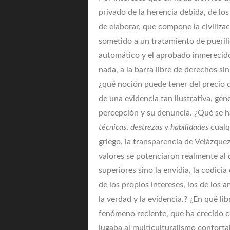
privado de la herencia debida, de los
de elaborar, que compone la civilizac
sometido a un tratamiento de pueril
automático y el aprobado inmerecido
nada, a la barra libre de derechos s
¿qué noción puede tener del precio d
de una evidencia tan ilustrativa, ge
percepción y su denuncia. ¿Qué se h
técnicas
,
destrezas
y
habilidades
cualq
griego, la transparencia de Velázque
valores se potenciaron realmente al
superiores sino la envidia, la codici
de los propios intereses, los de los a
la verdad y la evidencia.? ¿En qué li
fenómeno reciente, que ha crecido 
jugaba al multiculturalismo confortab