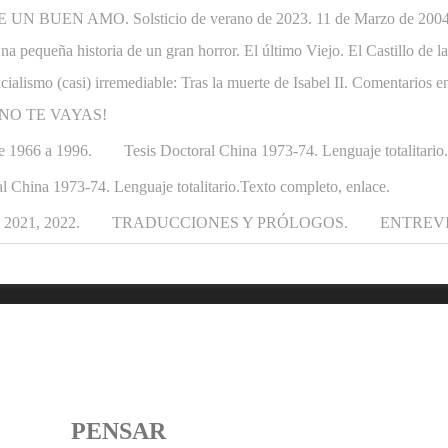
N BUEN AMO. Solsticio de verano de 2023. 11 de Marzo de 2004-1
. Una pequeña historia de un gran horror. El último Viejo. El Castillo de
ncialismo (casi) irremediable: Tras la muerte de Isabel II. Comentarios e
APÁ NO TE VAYAS!
e 1966 a 1996.
Tesis Doctoral China 1973-74. Lenguaje totalitario
l China 1973-74. Lenguaje totalitario.Texto completo, enlace.
021, 2022.
TRADUCCIONES Y PRÓLOGOS.
ENTREV
PENSAR