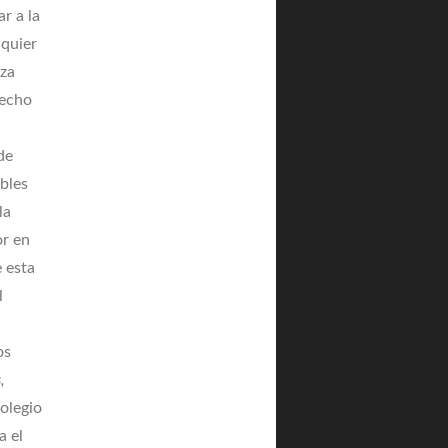
r a la
lquier
nza
hecho
de
bles
la
or en
e esta
l
os
,
olegio
a el