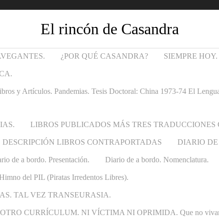
El rincón de Casandra
AVEGANTES.
¿POR QUÉ CASANDRA?
SIEMPRE HOY.
CA.
Artículos. Pandemias. Tesis Doctoral: China 1973-74 El Lenguaje t
IAS.
LIBROS PUBLICADOS MÁS TRES TRADUCCIONES
DESCRIPCIÓN LIBROS CONTRAPORTADAS
DIARIO DE
rio de a bordo. Presentación.
Diario de a bordo. Nomenclatura.
Himno del PIL (Piratas Irredentos Libres).
AS. TAL VEZ TRANSEURASIA.
 CURRÍCULUM. NI VÍCTIMA NI OPRIMIDA. Que no vivan las ca